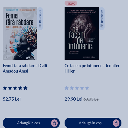
-53%
Femei fara rabdare - Djaili
Ce facem pe intuneric - Jennifer
Amadou Amal
Hillier
52.75 Lei
29.90 Lei
63.33 Lei
Adaugă în coș
Adaugă în coș