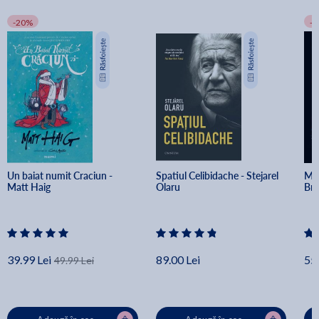
-20%
-
Un baiat numit Craciun - 
Spatiul Celibidache - Stejarel 
Min
Matt Haig
Olaru
Br
39.99 Lei
89.00 Lei
55.
49.99 Lei