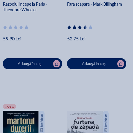
Razboiul incepe la Paris -
Fara scapare - Mark Billingham
Theodore Wheeler
59.90 Lei
52.75 Lei
Adaugă în coș
Adaugă în coș
-60%