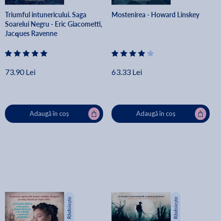
Triumful intunericului. Saga
Mostenirea - Howard Linskey
Soarelui Negru - Eric Giacometti,
Jacques Ravenne
73.90 Lei
63.33 Lei
Adaugă în coș
Adaugă în coș