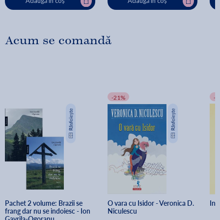
Adaugă în coș
Adaugă în coș
Acum se comandă
-21%
-
Pachet 2 volume: Brazii se 
O vara cu Isidor - Veronica D. 
Ino
frang dar nu se indoiesc - Ion 
Niculescu
Gavrila-Ogoranu