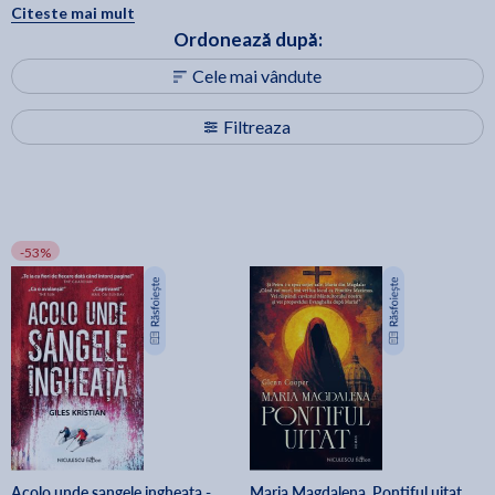
actualizată periodic, astfel încât să poți reveni oricând pentru noi
Citeste mai mult
apariții și recomandări.
Ordonează după:
Cele mai vândute
Filtreaza
-53%
Acolo unde sangele ingheata -
Maria Magdalena. Pontiful uitat