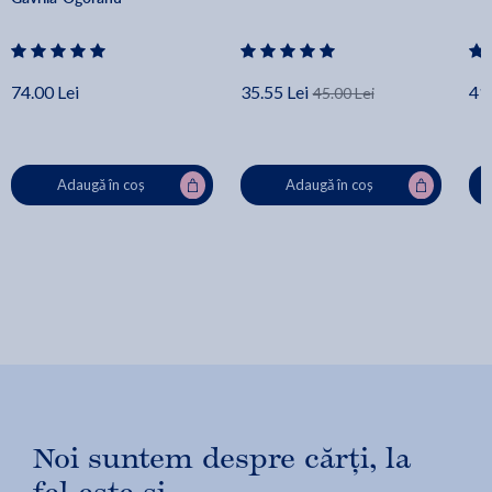
74.00 Lei
35.55 Lei
41.
45.00 Lei
Adaugă în coș
Adaugă în coș
Noi suntem despre cărți, la