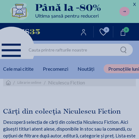
X
0
0
Cele mai citite
Precomenzi
Noutăți
Promoțiile luni
/
/
Niculescu Fiction
Librarie online
Cărți din colecția Niculescu Fiction
Descoperă selecția de cărți din colecția Niculescu Fiction. Aici
găsești titluri atent alese, disponibile în stoc sau la comandă, cu
opțiuni de filtrare după autor, editură, categorie și preț. Lista este