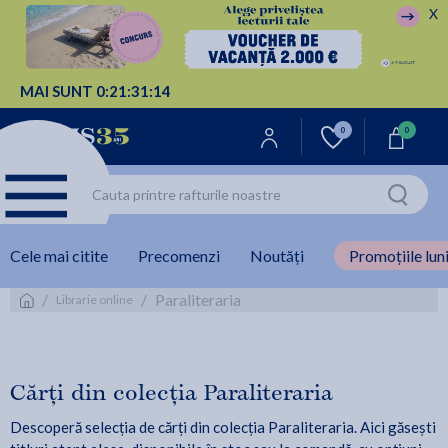
X
MAI SUNT
0:
21:
31:
14
0
0
Cele mai citite
Precomenzi
Noutăți
Promoțiile luni
/
/
Paraliteraria
Librarie online
Cărți din colecția Paraliteraria
Descoperă selecția de cărți din colecția Paraliteraria. Aici găsești