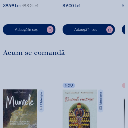
39.99 Lei
89.00 Lei
55.
49.99 Lei
Adaugă în coș
Adaugă în coș
Acum se comandă
NOU
-