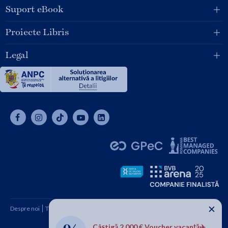
Suport eBook
Proiecte Libris
Legal
✕
Despre noi
Termeni și condiții
Cum cumpăr
Contact
Câștigă 2.000 € Voucher vacanță✈️
Copyright © 2026 SC Libris SRL, CUI: RO1094992, Reg. Com.