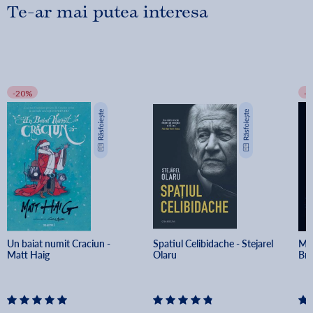
Te-ar mai putea interesa
-20%
-
Un baiat numit Craciun - 
Spatiul Celibidache - Stejarel 
Min
Matt Haig
Olaru
Br