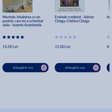
Muntele. Intalnirea cu un 
Eroinele credintei - Adrian 
Inv
pustnic care mi-a schimbat 
Chiaga, Cristina Chiaga
viata - Ioannis Arambatzis
15.00 Lei
15.00 Lei
42.
Adaugă în coș
Adaugă în coș