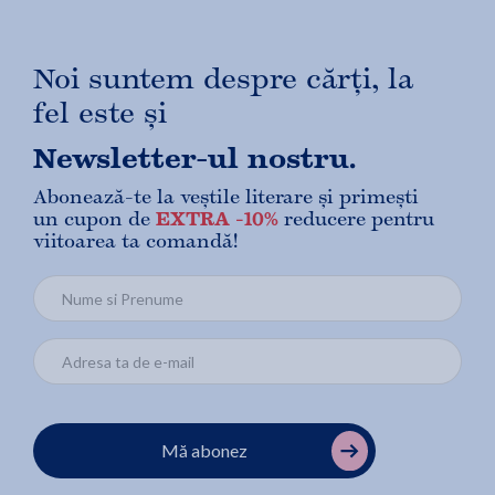
Noi suntem despre cărți, la
fel este și
Newsletter-ul nostru.
Abonează-te la veștile literare și primești
un cupon de
EXTRA -10%
reducere pentru
viitoarea ta comandă!
Mă abonez