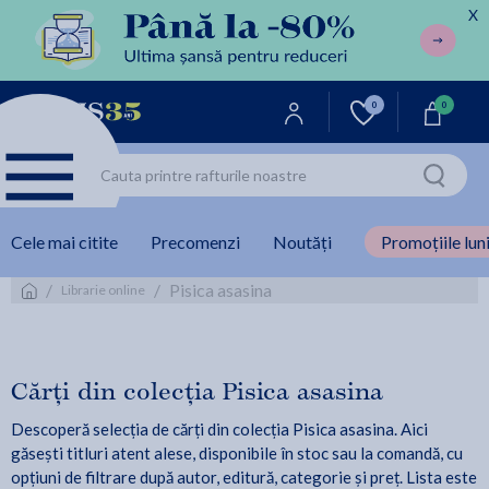
X
0
0
Cele mai citite
Precomenzi
Noutăți
Promoțiile luni
/
/
Pisica asasina
Librarie online
Cărți din colecția Pisica asasina
Descoperă selecția de cărți din colecția Pisica asasina. Aici
găsești titluri atent alese, disponibile în stoc sau la comandă, cu
opțiuni de filtrare după autor, editură, categorie și preț. Lista este