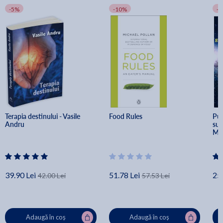
-5%
-10%
-
Terapia destinului - Vasile 
Food Rules
Put
Andru
sub
Mu
39.90 Lei
51.78 Lei
25.
42.00 Lei
57.53 Lei
Adaugă în coș
Adaugă în coș