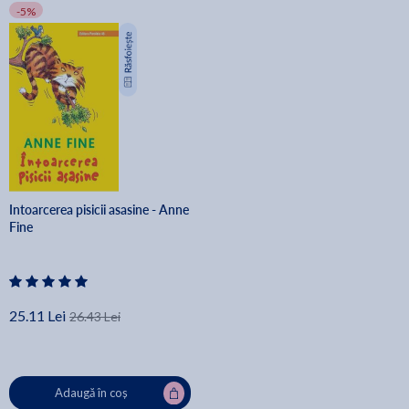
-5%
Intoarcerea pisicii asasine - Anne
Fine
25.11 Lei
26.43 Lei
Adaugă în coș