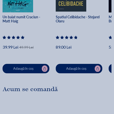
Un baiat numit Craciun - 
Spatiul Celibidache - Stejarel 
Min
Matt Haig
Olaru
Br
39.99 Lei
89.00 Lei
55.
49.99 Lei
Adaugă în coș
Adaugă în coș
Acum se comandă