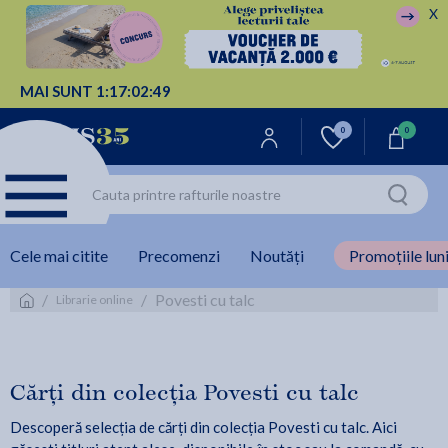
X
MAI SUNT
1:
17:
02:
48
0
0
Cele mai citite
Precomenzi
Noutăți
Promoțiile luni
/
/
Povesti cu talc
Librarie online
Cărți din colecția Povesti cu talc
Descoperă selecția de cărți din colecția Povesti cu talc. Aici