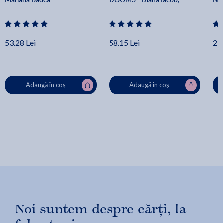
Cristina Cergan, Bogdan 
Ratiu, Anca Vlaicu, Stefania 
Ciobanu
53.28 Lei
58.15 Lei
25.
Adaugă în coș
Adaugă în coș
Noi suntem despre cărți, la