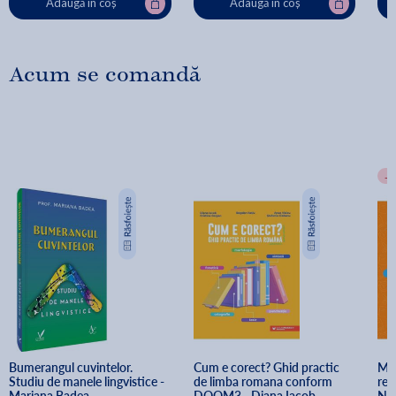
Adaugă în coș
Adaugă în coș
Acum se comandă
-
Bumerangul cuvintelor. 
Cum e corect? Ghid practic 
Mat
Studiu de manele lingvistice - 
de limba romana conform 
rec
Mariana Badea
DOOM3 - Diana Iacob, 
Neg