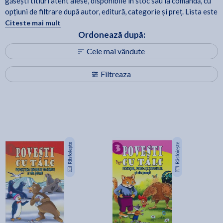
găsești titluri atent alese, disponibile în stoc sau la comandă, cu
opțiuni de filtrare după autor, editură, categorie și preț. Lista este
actualizată periodic, astfel încât să poți reveni oricând pentru noi
Citeste mai mult
apariții și recomandări.
Ordonează după:
Cele mai vândute
Filtreaza