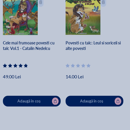
Cele mai frumoase povesti cu
Povesti cu talc: Leul si soriceii si
talc Vol.1 - Catalin Nedelcu
alte povesti
49.00 Lei
14.00 Lei
Adaugă în coș
Adaugă în coș