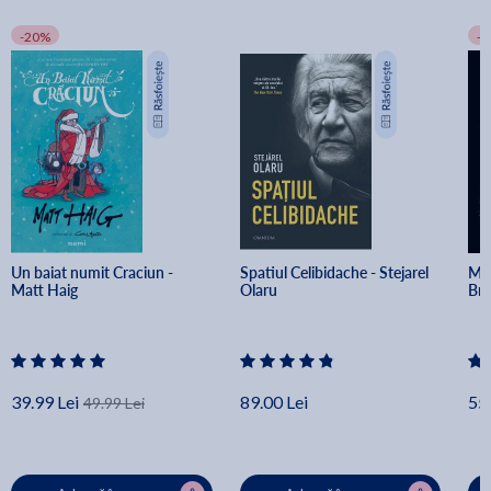
-20%
-
Un baiat numit Craciun - 
Spatiul Celibidache - Stejarel 
Min
Matt Haig
Olaru
Br
39.99 Lei
89.00 Lei
55.
49.99 Lei