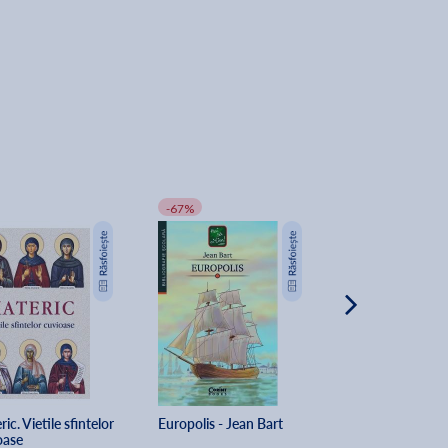
-67%
2+1 GRATIS
ic. Vietile sfintelor 
Europolis - Jean Bart
Charlie si Fabrica
oase
ciocolata - Roal