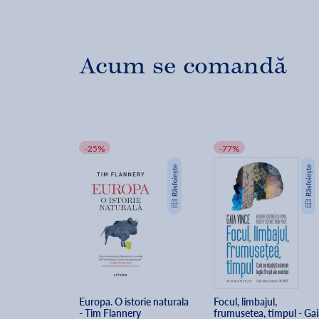
Acum se comandă
-25%
-77%
Europa. O istorie naturala 
Focul, limbajul, 
- Tim Flannery
frumusetea, timpul - Gai