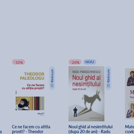
NOU
-15%
-20%
Ce ne facem cu atitia 
Noul ghid al nesimtitului 
Mater
a 
prosti? - Theodor 
(dupa 20 de ani) - Radu 
cuvi