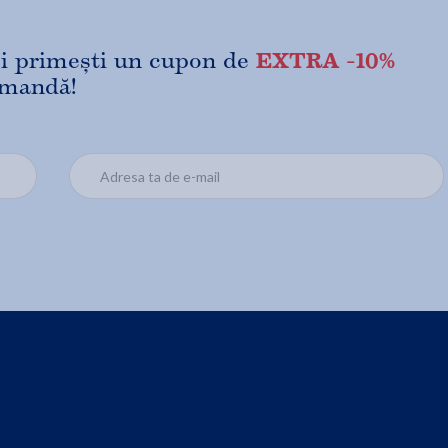
EXTRA -10%
 și primești un cupon de
omandă!