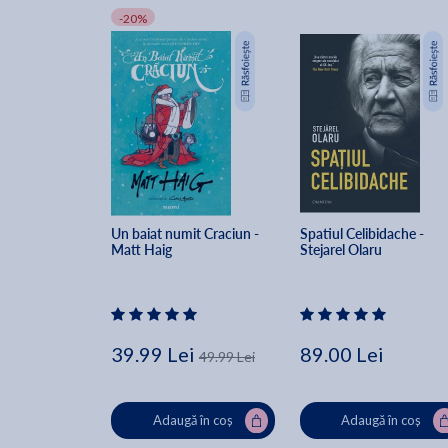
-20%
Un baiat numit Craciun - 
Spatiul Celibidache - 
Matt Haig
Stejarel Olaru
39.99 Lei
89.00 Lei
49.99 Lei
Adaugă în coș
Adaugă în coș