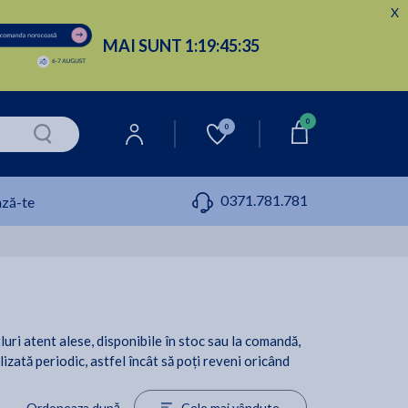
X
MAI SUNT
1:
19:
45:
34
0
0
0371.781.781
ză-te
luri atent alese, disponibile în stoc sau la comandă,
lizată periodic, astfel încât să poți reveni oricând
Ordoneaza după
Cele mai vândute