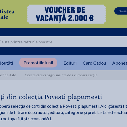
Promoțiile lunii
outăți
Edituri
Card Cadou
Abonea
 fidelitate
Citeste câteva pagini înainte de a cumpăra cărțile
ți din colecția Povesti plapumesti
peră selecția de cărți din colecția Povesti plapumesti. Aici găsești tit
iuni de filtrare după autor, editură, categorie și preț. Lista este actua
u noi apariții și recomandări.