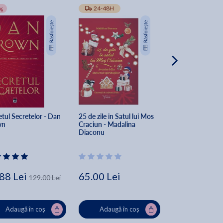
24-48H
TRANSPORT GRA
%
tul Secretelor - Dan 
25 de zile in Satul lui Mos 
The Secret of Sec
wn
Craciun - Madalina 
Dan Brown
Diaconu
88 Lei
65.00 Lei
162.00 Lei
129.00 Lei
Lei
Adaugă în coș
Adaugă în coș
Adaugă în