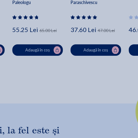
Paleologu
Paraschivescu
55.25 Lei
37.60 Lei
46.
65.00 Lei
47.00 Lei
Adaugă în coș
Adaugă în coș
 la fel este și