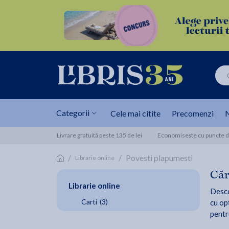
Categorii
Cele mai citite
Precomenzi
N
Livrare gratuită peste 135 de lei
Economisește cu puncte de
/
/
Povesti plapumesti
Librarie online
Căr
Librarie online
Desco
Carti
(3)
cu opț
pentr