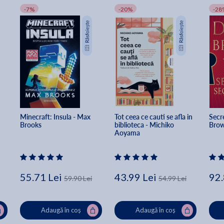
-7%
-20%
-28
Minecraft: Insula - Max 
Tot ceea ce cauti se afla in 
Secre
Brooks
biblioteca - Michiko 
Bro
Aoyama
55.71 Lei
43.99 Lei
92.
59.90 Lei
54.99 Lei
Adaugă în coș
Adaugă în coș