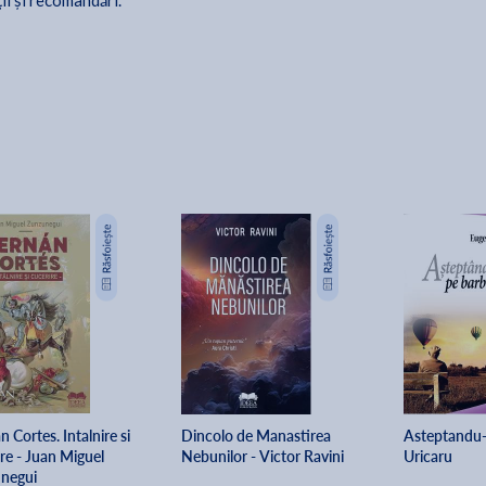
ții și recomandări.
 Cortes. Intalnire si
Dincolo de Manastirea
Asteptandu-i
re - Juan Miguel
Nebunilor - Victor Ravini
Uricaru
negui