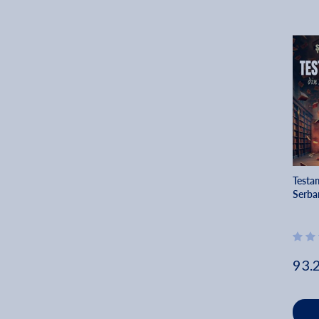
Testam
Serba
93.