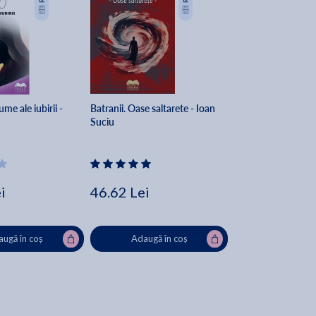
me ale iubirii -
Batranii. Oase saltarete - Ioan
Suciu
i
46.62 Lei
ugă în coș
Adaugă în coș