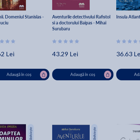
ii. Domeniul Stanislas -
Aventurile detectivului Rafistol
Insula Atlant
Suciu
si a doctorului Baipas - Mihai
Surubaru
62 Lei
43.29 Lei
36.63 Le
Adaugă în coș
Adaugă în coș
Ada