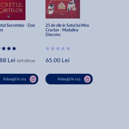
tul Secretelor - Dan 
25 de zile in Satul lui Mos 
The Secret of Sec
wn
Craciun - Madalina 
Dan Brown
Diaconu
88 Lei
65.00 Lei
162.00 Lei
129.00 Lei
Lei
Adaugă în coș
Adaugă în coș
Adaugă în