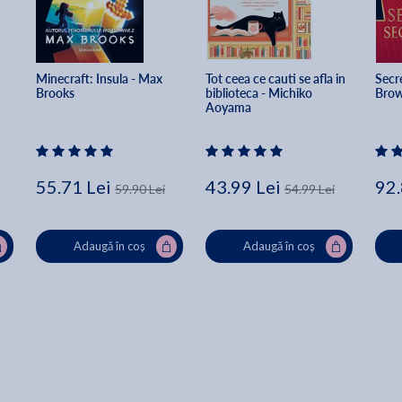
Minecraft: Insula - Max 
Tot ceea ce cauti se afla in 
Secre
Brooks
biblioteca - Michiko 
Bro
Aoyama
55.71 Lei
43.99 Lei
92.
59.90 Lei
54.99 Lei
Adaugă în coș
Adaugă în coș