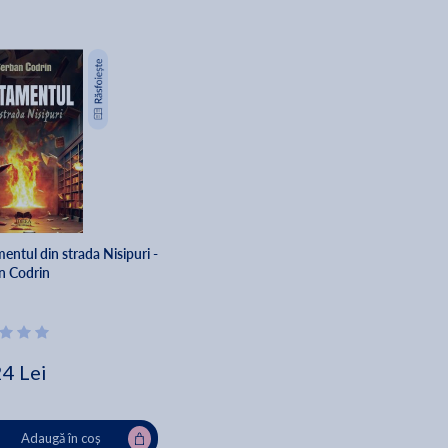
entul din strada Nisipuri -
n Codrin
24 Lei
Adaugă în coș