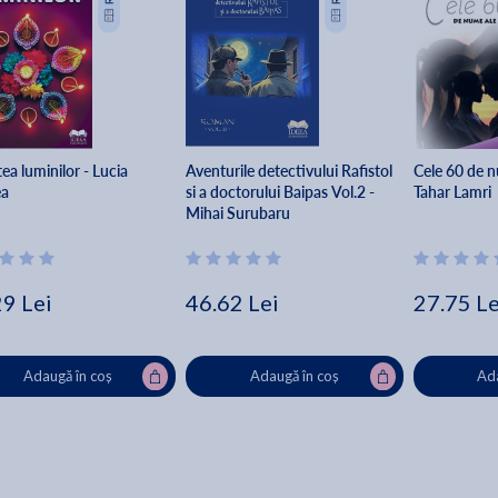
a luminilor - Lucia
Aventurile detectivului Rafistol
Cele 60 de nu
ea
si a doctorului Baipas Vol.2 -
Tahar Lamri
Mihai Surubaru
29 Lei
46.62 Lei
27.75 Le
Adaugă în coș
Adaugă în coș
Ada