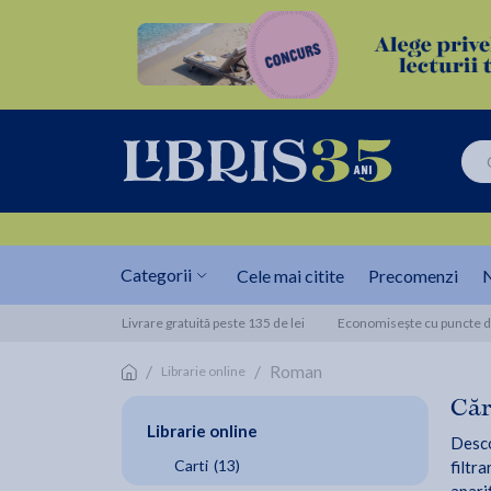
Categorii
Cele mai citite
Precomenzi
N
Livrare gratuită peste 135 de lei
Economisește cu puncte de
/
/
Roman
Librarie online
Căr
Librarie online
Desco
Carti
(13)
filtra