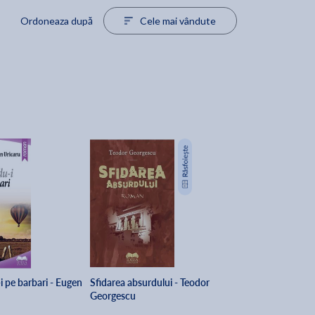
Ordoneaza după
Cele mai vândute
 pe barbari - Eugen
Sfidarea absurdului - Teodor
Georgescu