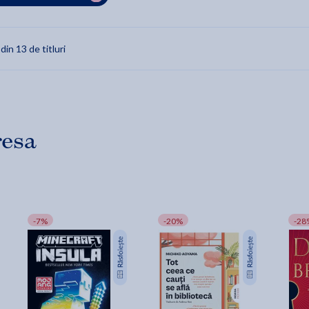
 din 13 de titluri
resa
-7%
-20%
-28