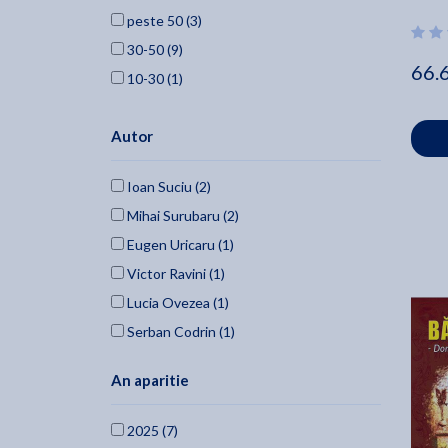
peste 50 (3)
30-50 (9)
66.
10-30 (1)
Autor
Ioan Suciu (2)
Mihai Surubaru (2)
Eugen Uricaru (1)
Victor Ravini (1)
Lucia Ovezea (1)
Serban Codrin (1)
Mirela Rusu (1)
An aparitie
Tahar Lamri (1)
Juan Miguel Zunzunegui (1)
2025 (7)
Teodor Georgescu (1)