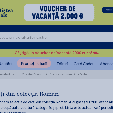
Câștigă un Voucher de Vacanță 2000 euro!
⛟
Promoțiile lunii
outăți
Edituri
Card Cadou
Abonea
 fidelitate
Citeste câteva pagini înainte de a cumpăra cărțile
ți din colecția Roman
peră selecția de cărți din colecția Roman. Aici găsești titluri atent al
re după autor, editură, categorie și preț. Lista este actualizată period