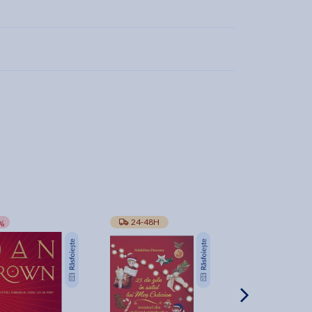
-10%
24-48H
TRANSPORT GRA
%