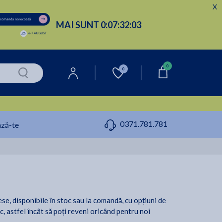
X
MAI SUNT
0:
07:
32:
02
0
0
0371.781.781
ză-te
ese, disponibile în stoc sau la comandă, cu opțiuni de
ic, astfel încât să poți reveni oricând pentru noi