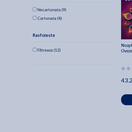
Necartonata (9)
Cartonata (4)
Rasfoieste
Noapte
Filtreaza (12)
Ovez
43.