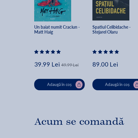
Un baiat numit Craciun - 
Spatiul Celibidache - 
Matt Haig
Stejarel Olaru
39.99 Lei
89.00 Lei
49.99 Lei
Adaugă în coș
Adaugă în coș
Acum se comandă