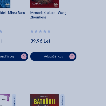
idei - Mirela Rusu
Memorie si uitare - Wang
Zhousheng
i
39.96 Lei
ugă în coș
Adaugă în coș