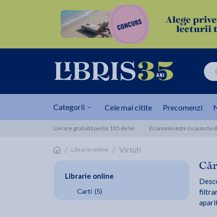
Categorii
Cele mai citite
Precomenzi
N
Livrare gratuită peste 135 de lei
Economisește cu puncte de
/
/
Virtuti
Librarie online
Căr
Librarie online
Descop
Carti
(5)
filtra
apari