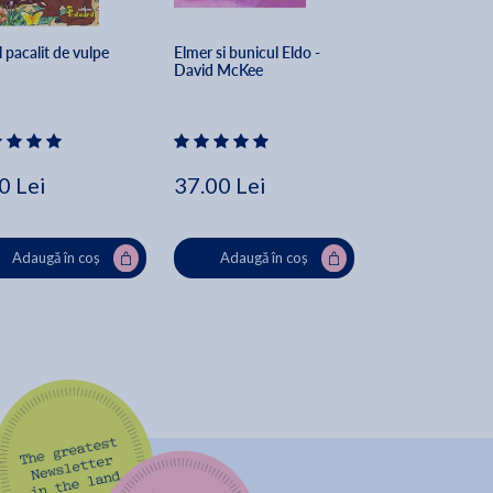
 pacalit de vulpe
Elmer si bunicul Eldo - 
Tarile lumii. Vie
David McKee
0 Lei
37.00 Lei
19.82 Lei
26
Adaugă în coș
Adaugă în coș
Adaugă în