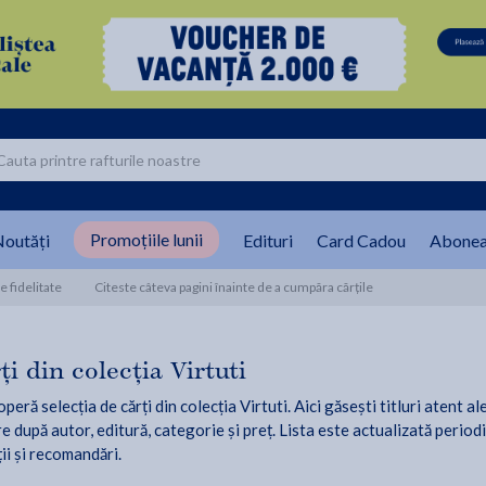
Promoțiile lunii
outăți
Edituri
Card Cadou
Abonea
 fidelitate
Citeste câteva pagini înainte de a cumpăra cărțile
ți din colecția Virtuti
eră selecția de cărți din colecția Virtuti. Aici găsești titluri atent a
re după autor, editură, categorie și preț. Lista este actualizată period
ții și recomandări.