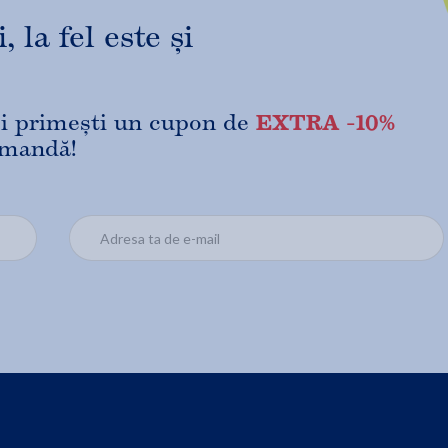
 la fel este și
EXTRA -10%
 și primești un cupon de
omandă!