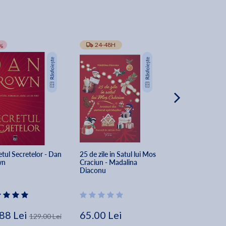
-10%
24-48H
TRANSPORT GRA
%
tul Secretelor - Dan 
25 de zile in Satul lui Mos 
The Secret of Sec
wn
Craciun - Madalina 
Dan Brown
Diaconu
88 Lei
65.00 Lei
162.00 Lei
129.00 Lei