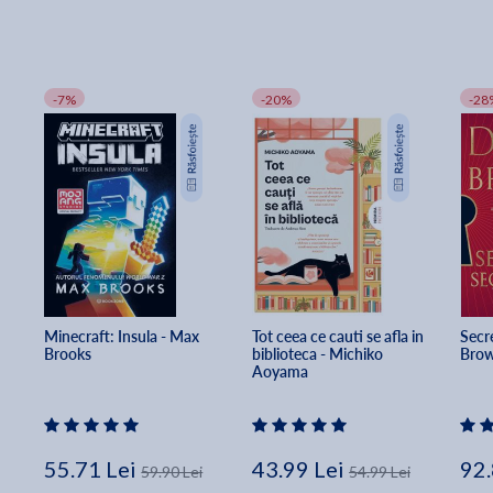
-7%
-20%
-28
Minecraft: Insula - Max 
Tot ceea ce cauti se afla in 
Secre
Brooks
biblioteca - Michiko 
Bro
Aoyama
55.71 Lei
43.99 Lei
92.
59.90 Lei
54.99 Lei