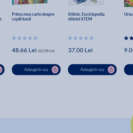
Prima mea carte despre 
Stiinte. Enciclopedia 
Ursul
e 
copiii lumii
stiintei STEM
48.66 Lei
37.00 Lei
9.0
62.38 Lei
Adaugă în coș
Adaugă în coș