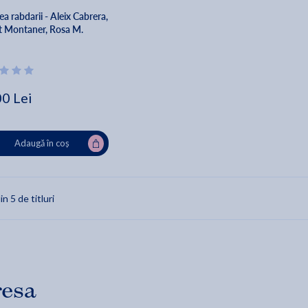
ea rabdarii - Aleix Cabrera,
t Montaner, Rosa M.
00 Lei
Adaugă în coș
in 5 de titluri
resa