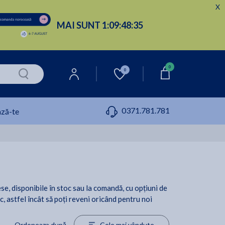
X
MAI SUNT
1:
09:
48:
34
0
0
0371.781.781
ză-te
lese, disponibile în stoc sau la comandă, cu opțiuni de
ic, astfel încât să poți reveni oricând pentru noi
Ordoneaza după
Cele mai vândute