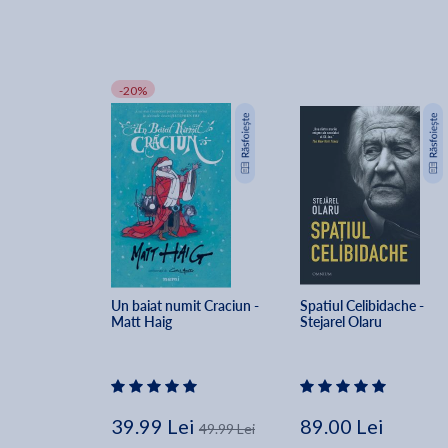
-20%
Un baiat numit Craciun - 
Spatiul Celibidache - 
Matt Haig
Stejarel Olaru
39.99 Lei
89.00 Lei
49.99 Lei