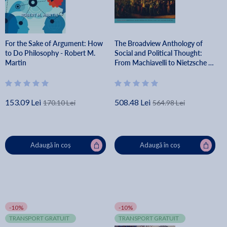
For the Sake of Argument: How
The Broadview Anthology of
to Do Philosophy - Robert M.
Social and Political Thought:
Martin
From Machiavelli to Nietzsche -
Andrew Bailey
153.09 Lei
508.48 Lei
170.10 Lei
564.98 Lei
Adaugă în coș
Adaugă în coș
-10%
-10%
TRANSPORT GRATUIT
TRANSPORT GRATUIT