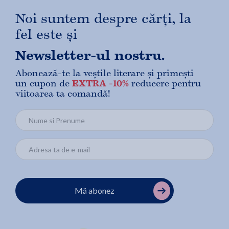
Noi suntem despre cărți, la
fel este și
Newsletter-ul nostru.
Abonează-te la veștile literare și primești
un cupon de
EXTRA -10%
reducere pentru
viitoarea ta comandă!
Mă abonez