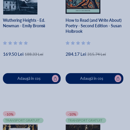
Wuthering Heights - Ed.
How to Read (and Write About)
Newman - Emily Brontë
Poetry - Second Edition - Susan
Holbrook
169.50 Lei
284.17 Lei
188.33 Lei
315.74 Lei
Adaugă în coș
Adaugă în coș
-10%
-10%
TRANSPORT GRATUIT
TRANSPORT GRATUIT