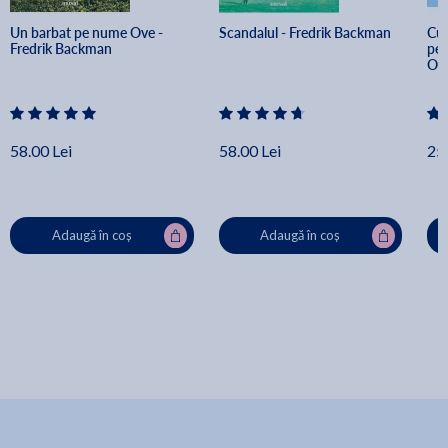
Un barbat pe nume Ove - 
Scandalul - Fredrik Backman
Cuv
Fredrik Backman
pen
Opr
58.00 Lei
58.00 Lei
25.
Adaugă în coș
Adaugă în coș