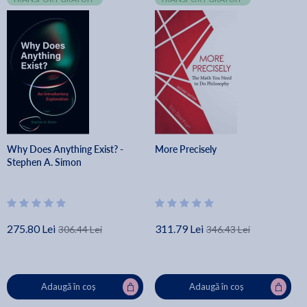
Why Does Anything Exist? -
More Precisely
Stephen A. Simon
275.80 Lei
311.79 Lei
306.44 Lei
346.43 Lei
Adaugă în coș
Adaugă în coș