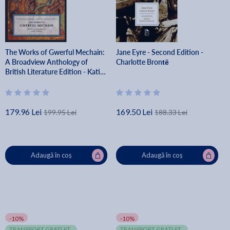
The Works of Gwerful Mechain:
Jane Eyre - Second Edition -
A Broadview Anthology of
Charlotte Brontë
British Literature Edition - Katie
Gramich
179.96 Lei
169.50 Lei
199.95 Lei
188.33 Lei
Adaugă în coș
Adaugă în coș
-10%
-10%
TRANSPORT GRATUIT
TRANSPORT GRATUIT