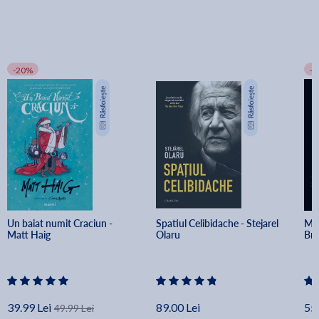
-20%
-
Un baiat numit Craciun - 
Spatiul Celibidache - Stejarel 
Min
Matt Haig
Olaru
Br
39.99 Lei
89.00 Lei
55.
49.99 Lei