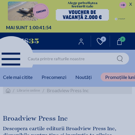
X
MAI SUNT
1:
00:
41:
53
0
0
Cele mai citite
Precomenzi
Noutăți
Promoțiile luni
/
/
Broadview Press Inc
Librarie online
Broadview Press Inc
Descopera cartile editurii Broadview Press Inc,