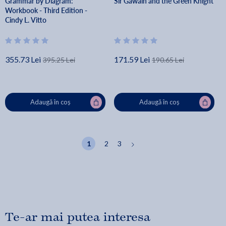
Grammar by Diagram:
Sir Gawain and the Green Knight
Workbook - Third Edition -
Cindy L. Vitto
355.73 Lei
171.59 Lei
395.25 Lei
190.65 Lei
Adaugă în coș
Adaugă în coș
1
2
3
Te-ar mai putea interesa