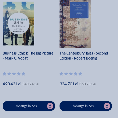
Business Ethics: The Big Picture
The Canterbury Tales - Second
- Mark C. Vopat
Edition - Robert Boenig
493.42 Lei
324.70 Lei
548.24 Lei
360.78 Lei
Adaugă în coș
Adaugă în coș