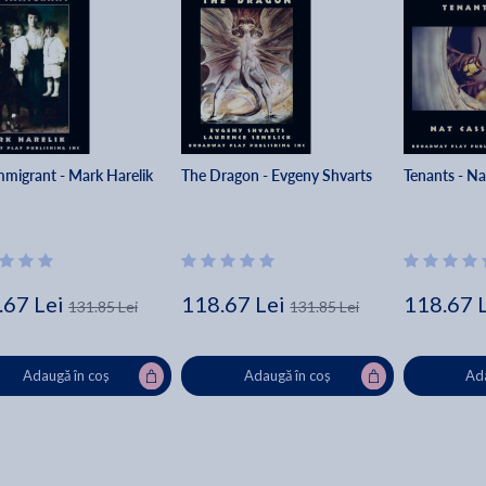
mmigrant - Mark Harelik
The Dragon - Evgeny Shvarts
Tenants - Na
.67 Lei
118.67 Lei
118.67 
131.85 Lei
131.85 Lei
Adaugă în coș
Adaugă în coș
Ada