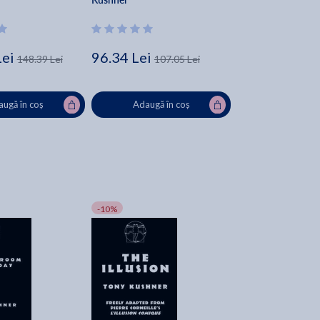
Lei
96.34 Lei
148.39 Lei
107.05 Lei
ugă în coș
Adaugă în coș
-10%