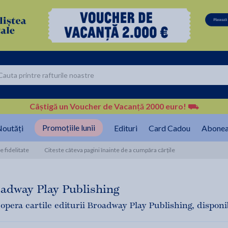
Câștigă un Voucher de Vacanță 2000 euro!
⛟
Promoțiile lunii
outăți
Edituri
Card Cadou
Abonea
 fidelitate
Citeste câteva pagini înainte de a cumpăra cărțile
adway Play Publishing
opera cartile editurii Broadway Play Publishing, disponibi