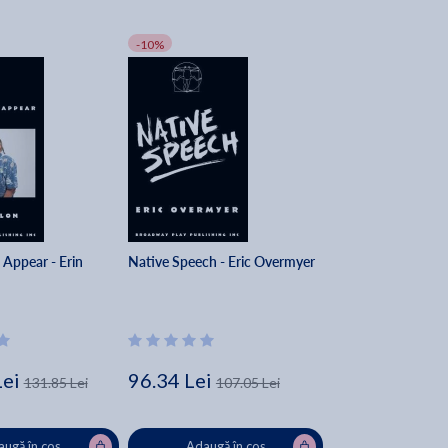
-10%
 Appear - Erin
Native Speech - Eric Overmyer
Lei
96.34 Lei
131.85 Lei
107.05 Lei
ugă în coș
Adaugă în coș