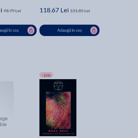
i
118.67 Lei
98.79 Lei
131.85 Lei
ugă în coș
Adaugă în coș
-10%