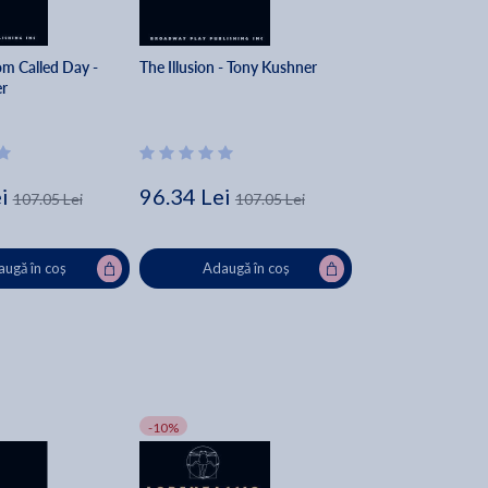
om Called Day -
The Illusion - Tony Kushner
r
i
96.34 Lei
107.05 Lei
107.05 Lei
ugă în coș
Adaugă în coș
-10%