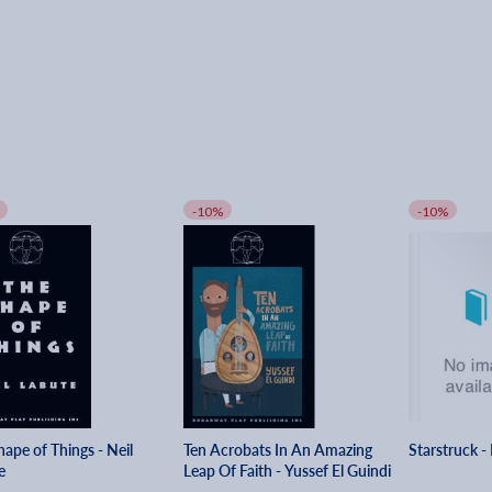
-10%
-10%
ape of Things - Neil
Ten Acrobats In An Amazing
Starstruck - 
e
Leap Of Faith - Yussef El Guindi