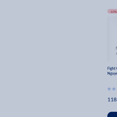
-10%
Fight 
Nguy
118