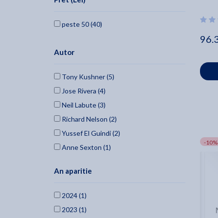
peste 50 (40)
96.
Autor
Tony Kushner (5)
Jose Rivera (4)
Neil Labute (3)
Richard Nelson (2)
Yussef El Guindi (2)
-10%
Anne Sexton (1)
Qui Nguyen (1)
An aparitie
Alfred De Musset (1)
Jean Giraudoux (1)
2024 (1)
Elaine Lee (1)
2023 (1)
Emily Mann (1)