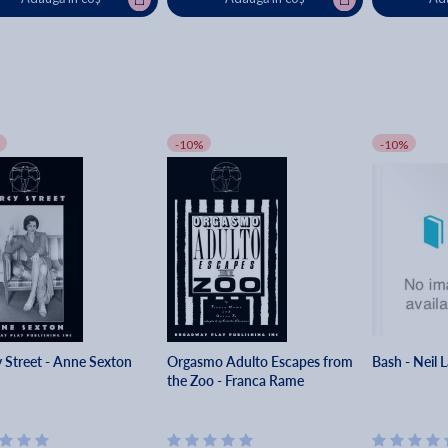
-10%
-10%
 Street - Anne Sexton
Orgasmo Adulto Escapes from
Bash - Neil 
the Zoo - Franca Rame