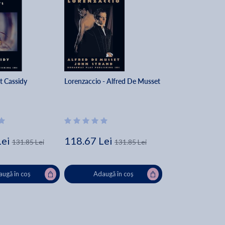
t Cassidy
Lorenzaccio - Alfred De Musset
Lei
118.67 Lei
131.85 Lei
131.85 Lei
ugă în coș
Adaugă în coș