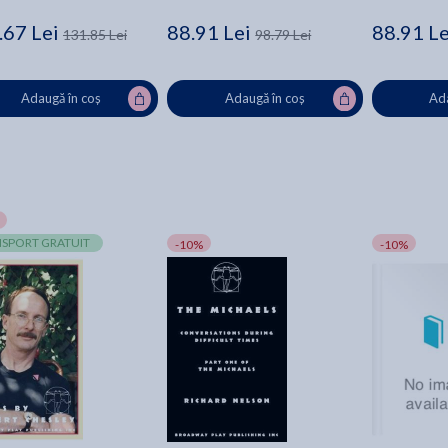
.67 Lei
88.91 Lei
88.91 Le
131.85 Lei
98.79 Lei
Adaugă în coș
Adaugă în coș
Ada
SPORT GRATUIT
-10%
-10%