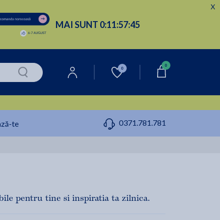
X
MAI SUNT
0:
11:
57:
44
0
0
0371.781.781
ză-te
le pentru tine si inspiratia ta zilnica.