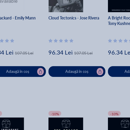
ackard - Emily Mann
Cloud Tectonics - Jose Rivera
A Bright Ro
Tony Kushne
34 Lei
96.34 Lei
96.34 Le
107.05 Lei
107.05 Lei
Adaugă în coș
Adaugă în coș
Ada
-10%
-10%