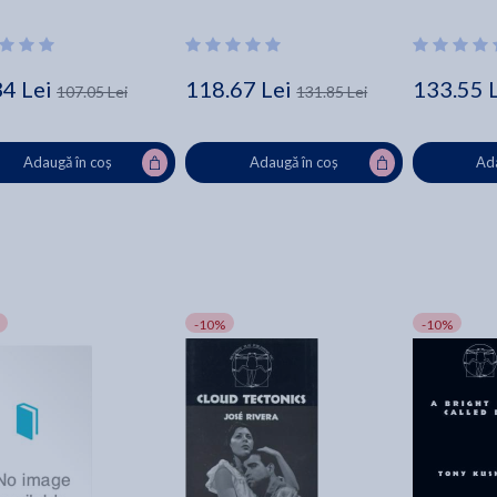
34 Lei
118.67 Lei
133.55 
107.05 Lei
131.85 Lei
Adaugă în coș
Adaugă în coș
Ada
-10%
-10%