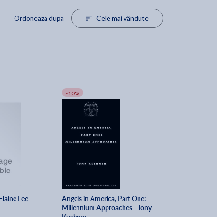
Ordoneaza după
Cele mai vândute
-10%
Elaine Lee
Angels in America, Part One:
Millennium Approaches - Tony
Kushner