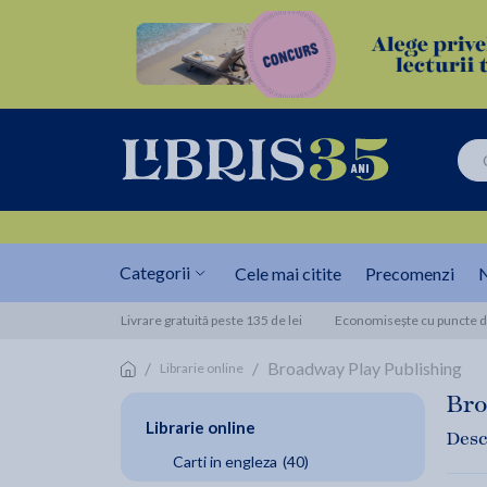
Categorii
Cele mai citite
Precomenzi
N
Livrare gratuită peste 135 de lei
Economisește cu puncte de
/
/
Broadway Play Publishing
Librarie online
Bro
Librarie online
Desc
Carti in engleza
(40)