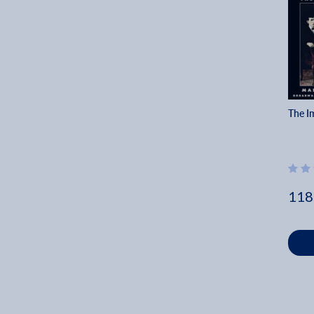
Mark Harelik (1)
2002 (1)
Neal Bell (1)
1983 (1)
Owen S. Rackleff (1)
1984 (1)
1997 (2)
The I
118