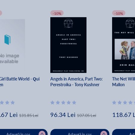
-10%
-10%
Girl Battle World - Qui
Angels in America, Part Two:
The Net Will
en
Perestroika - Tony Kushner
Mallon
.67 Lei
96.34 Lei
118.67 
131.85 Lei
107.05 Lei
Adaugă în coș
Adaugă în coș
Ada