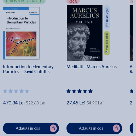
TRANSPORT GRATUIT
-50%
-
Introduction to Elementary 
Meditatii - Marcus Aurelius
Acu
Particles - David Griffiths
Rad
470.34 Lei
27.45 Lei
29.
522.60 Lei
54.90 Lei
Adaugă în coș
Adaugă în coș