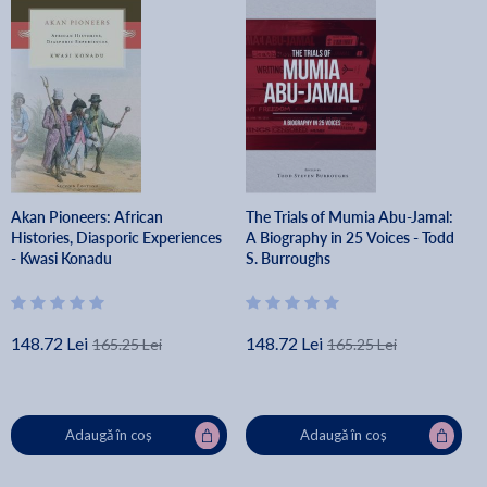
Akan Pioneers: African
The Trials of Mumia Abu-Jamal:
Histories, Diasporic Experiences
A Biography in 25 Voices - Todd
- Kwasi Konadu
S. Burroughs
148.72 Lei
148.72 Lei
165.25 Lei
165.25 Lei
Adaugă în coș
Adaugă în coș