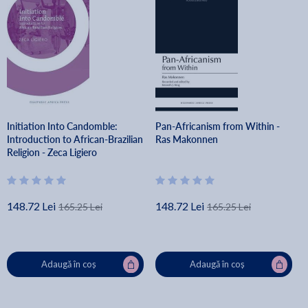
Initiation Into Candomble:
Pan-Africanism from Within -
Introduction to African-Brazilian
Ras Makonnen
Religion - Zeca Ligiero
148.72 Lei
148.72 Lei
165.25 Lei
165.25 Lei
Adaugă în coș
Adaugă în coș