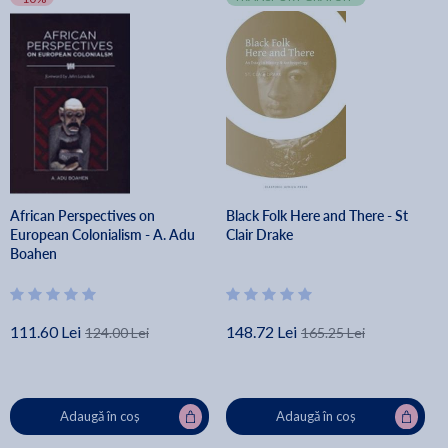
African Perspectives on
Black Folk Here and There - St
European Colonialism - A. Adu
Clair Drake
Boahen
111.60 Lei
148.72 Lei
124.00 Lei
165.25 Lei
Adaugă în coș
Adaugă în coș