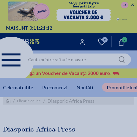
X
MAI SUNT
0:
11:
21:
12
0
0
Câștigă un Voucher de Vacanță 2000 euro!
⛟
Cele mai citite
Precomenzi
Noutăți
Promoțiile luni
/
/
Diasporic Africa Press
Librarie online
Diasporic Africa Press