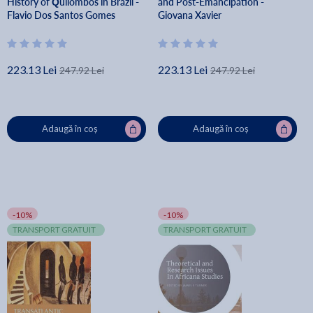
History of Quilombos in Brazil -
and Post-Emancipation -
Flavio Dos Santos Gomes
Giovana Xavier
223.13 Lei
223.13 Lei
247.92 Lei
247.92 Lei
Adaugă în coș
Adaugă în coș
-10%
-10%
TRANSPORT GRATUIT
TRANSPORT GRATUIT