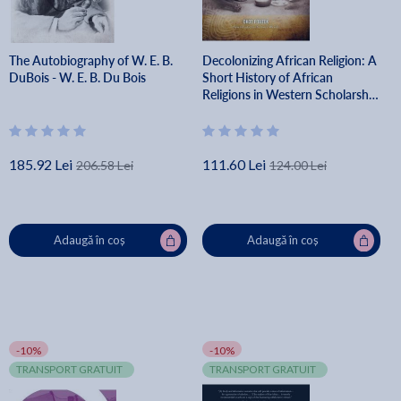
The Autobiography of W. E. B.
Decolonizing African Religion: A
DuBois - W. E. B. Du Bois
Short History of African
Religions in Western Scholarship
- Okot P'bitek
185.92 Lei
111.60 Lei
206.58 Lei
124.00 Lei
Adaugă în coș
Adaugă în coș
-10%
-10%
TRANSPORT GRATUIT
TRANSPORT GRATUIT