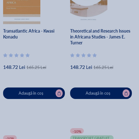
Transatlantic Africa - Kwasi
Theoretical and Research Issues
Konadu
in Africana Studies - James E.
Turner
148.72 Lei
148.72 Lei
165.25 Lei
165.25 Lei
Adaugă în coș
Adaugă în coș
-10%
TRANSPORT GRATUIT
-10%