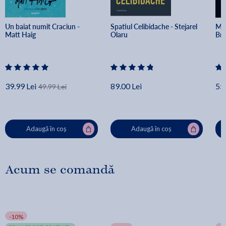
Un baiat numit Craciun - 
Spatiul Celibidache - Stejarel 
Min
Matt Haig
Olaru
Br
39.99 Lei
89.00 Lei
55.
49.99 Lei
Adaugă în coș
Adaugă în coș
Acum se comandă
-10%