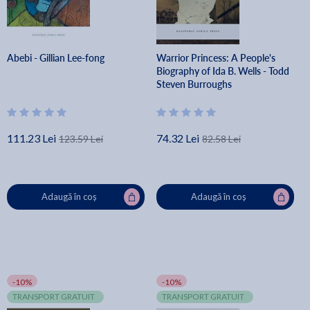
Abebi - Gillian Lee-fong
Warrior Princess: A People's
Biography of Ida B. Wells - Todd
Steven Burroughs
111.23 Lei
74.32 Lei
123.59 Lei
82.58 Lei
Adaugă în coș
Adaugă în coș
-10%
-10%
TRANSPORT GRATUIT
TRANSPORT GRATUIT