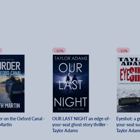
-10%
-10%
r on the Oxford Canal -
OUR LAST NIGHT an edge-of-
Eyeshot: a g
 Martin
your-seat ghost story thriller -
your-seat sus
Taylor Adams
Taylor Adam