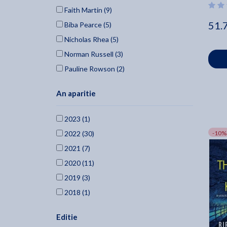
Faith Martin (9)
51.
Biba Pearce (5)
Nicholas Rhea (5)
Norman Russell (3)
Pauline Rowson (2)
Taylor Adams (2)
An aparitie
Jean G. Goodhind (2)
Helen H. Durrant (2)
2023 (1)
Bill Kitson (2)
2022 (30)
-10%
Cath Staincliffe (1)
2021 (7)
Mark Mills (1)
2020 (11)
Cathy Pickens (1)
2019 (3)
Hilary Green (1)
2018 (1)
Victoria Dowd (1)
2017 (1)
Adam Lyndon (1)
Editie
2016 (2)