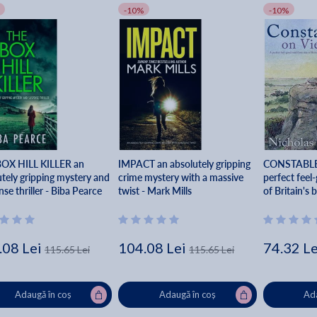
-10%
-10%
OX HILL KILLER an
IMPACT an absolutely gripping
CONSTABLE
utely gripping mystery and
crime mystery with a massive
perfect feel
se thriller - Biba Pearce
twist - Mark Mills
of Britain's 
Nicholas Rh
.08 Lei
104.08 Lei
74.32 Le
115.65 Lei
115.65 Lei
Adaugă în coș
Adaugă în coș
Ada