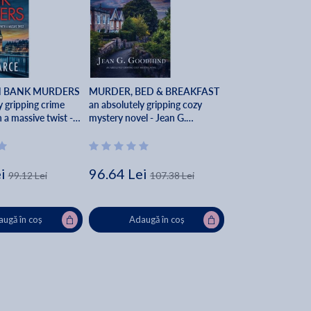
H BANK MURDERS
MURDER, BED & BREAKFAST
y gripping crime
an absolutely gripping cozy
 a massive twist -
mystery novel - Jean G.
Goodhind
i
96.64 Lei
99.12 Lei
107.38 Lei
ugă în coș
Adaugă în coș