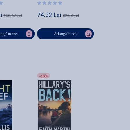
i
74.32 Lei
100.67 Lei
82.58 Lei
ugă în coș
Adaugă în coș
-10%