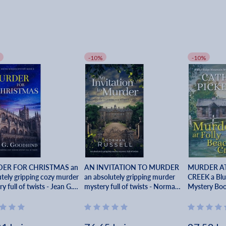
-10%
-10%
ER FOR CHRISTMAS an
AN INVITATION TO MURDER
MURDER AT
utely gripping cozy murder
an absolutely gripping murder
CREEK a Blu
y full of twists - Jean G.
mystery full of twists - Norman
Mystery Boo
hind
Russell