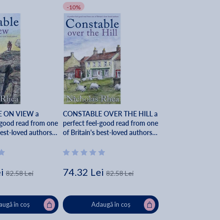
-10%
 ON VIEW a
CONSTABLE OVER THE HILL a
-good read from one
perfect feel-good read from one
best-loved authors -
of Britain's best-loved authors -
ea
Nicholas Rhea
i
74.32 Lei
82.58 Lei
82.58 Lei
ugă în coș
Adaugă în coș