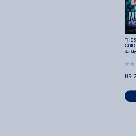
THE 
GUIDE
darkly
house
Victo
89.