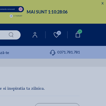
X
MAI SUNT
1:
10:
28:
04
0
0
0371.781.781
ză-te
si inspiratia ta zilnica.