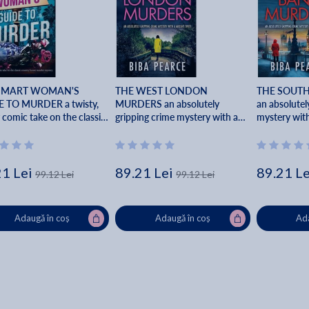
SMART WOMAN'S
THE WEST LONDON
THE SOUT
 TO MURDER a twisty,
MURDERS an absolutely
an absolutel
 comic take on the classic
gripping crime mystery with a
mystery with
 murder mystery -
massive twist - Biba Pearce
Biba Pearce
ria Dowd
21 Lei
89.21 Lei
89.21 Le
99.12 Lei
99.12 Lei
Adaugă în coș
Adaugă în coș
Ada