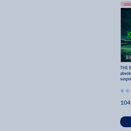
-10%
THE B
absol
suspen
104