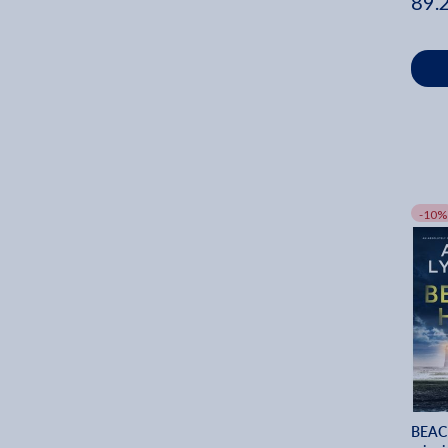
89.
-10%
BEACH