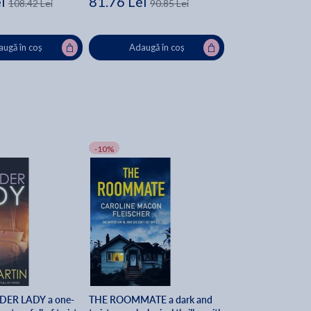
i
81.76 Lei
108.42 Lei
90.85 Lei
ugă în coș
Adaugă în coș
-10%
ER LADY a one-
THE ROOMMATE a dark and