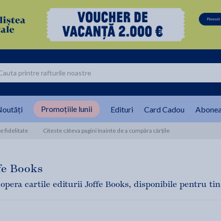
Promoțiile lunii
outăți
Edituri
Card Cadou
Abonea
 fidelitate
Citeste câteva pagini înainte de a cumpăra cărțile
fe Books
opera cartile editurii Joffe Books, disponibile pentru tine 