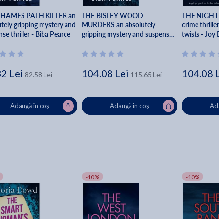
THAMES PATH KILLER an
THE BISLEY WOOD
THE NIGHT T
utely gripping mystery and
MURDERS an absolutely
crime thrille
se thriller - Biba Pearce
gripping mystery and suspense
twists - Joy E
thriller - Biba Pearce
32 Lei
104.08 Lei
104.08 
82.58 Lei
115.65 Lei
Adaugă în coș
Adaugă în coș
Ada
-10%
-10%