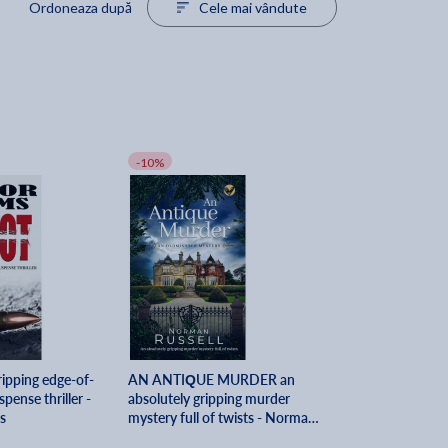
Ordoneaza după
Cele mai vândute
-10%
ripping edge-of-
AN ANTIQUE MURDER an
pense thriller -
absolutely gripping murder
s
mystery full of twists - Norman
Russell