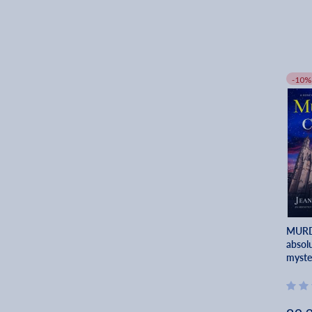
-10%
MURD
absol
myster
Good