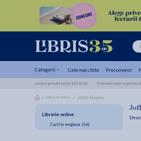
Categorii
Cele mai citite
Precomenzi
N
Livrare gratuită peste 135 de lei
Economisește cu puncte de
/
/
Joffe Books
Librarie online
Jof
Librarie online
Desc
Carti in engleza
(56)