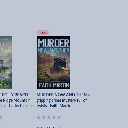
-10%
 FOLLY BEACH
MURDER NOW AND THEN a
e Ridge Mountain
gripping crime mystery full of
k 2 - Cathy Pickens
twists - Faith Martin