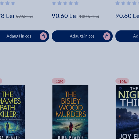
78 Lei
90.60 Lei
90.60 Le
57.53 Lei
100.67 Lei
Adaugă în coș
Adaugă în coș
Ada
-10%
-10%