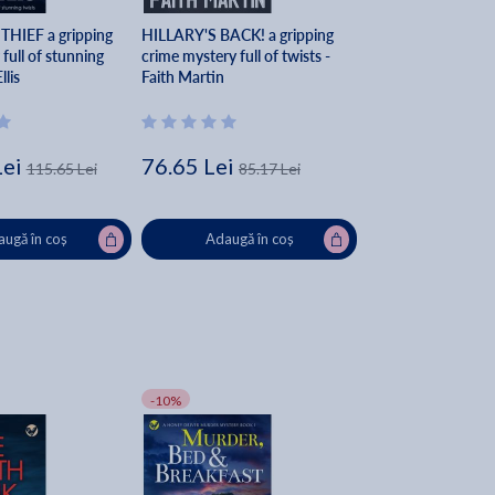
HIEF a gripping
HILLARY'S BACK! a gripping
r full of stunning
crime mystery full of twists -
llis
Faith Martin
Lei
76.65 Lei
115.65 Lei
85.17 Lei
ugă în coș
Adaugă în coș
-10%