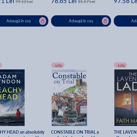
21 Lei
76.65 Lei
97.58 Le
99.12 Lei
85.17 Lei
Adaugă în coș
Adaugă în coș
Ada
-10%
-10%
Y HEAD an absolutely
CONSTABLE ON TRIAL a
THE LAVEND