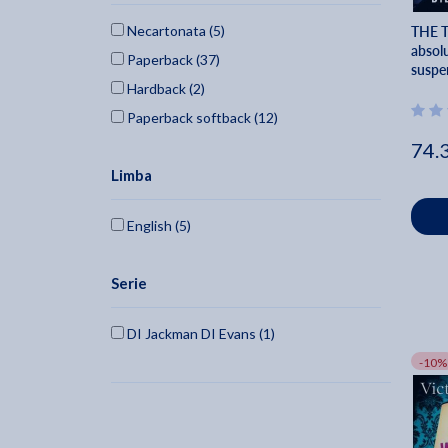
Judi Daykin (1)
Necartonata (5)
THE 
Susanna Beard (1)
absol
Paperback (37)
Caroline Macon Fleischer (1)
suspen
Hardback (2)
Christie J. Newport (1)
Paperback softback (12)
Kerry Buchanan (1)
74.
Mark Neilson (1)
Limba
Roz Southey (1)
English (5)
Serie
DI Jackman DI Evans (1)
-10%