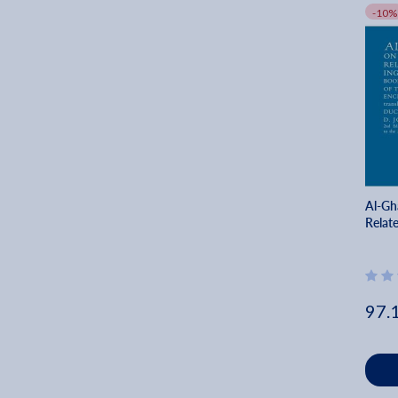
-10%
Al-Gh
Relate
97.