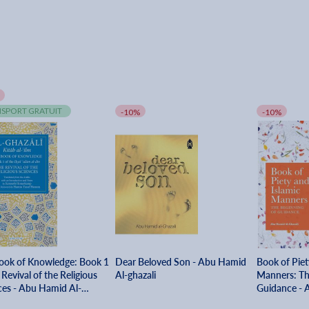
SPORT GRATUIT
-10%
-10%
ook of Knowledge: Book 1
Dear Beloved Son - Abu Hamid
Book of Piet
 Revival of the Religious
Al-ghazali
Manners: Th
ces - Abu Hamid Al-
Guidance - 
i
ghazali