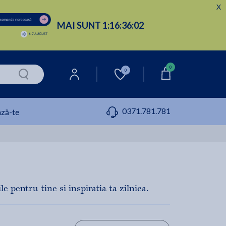
X
MAI SUNT
1:
16:
36:
01
0
0
0371.781.781
ză-te
 pentru tine si inspiratia ta zilnica.