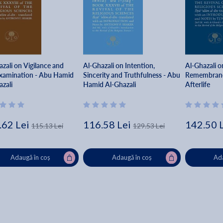
zali on Vigilance and
Al-Ghazali on Intention,
Al-Ghazali o
examination - Abu Hamid
Sincerity and Truthfulness - Abu
Remembranc
azali
Hamid Al-Ghazali
Afterlife
.62 Lei
116.58 Lei
142.50 
115.13 Lei
129.53 Lei
Adaugă în coș
Adaugă în coș
Ada