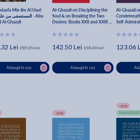
tasfa Min ilm Al Usul:
Al-Ghazali on Disciplining the
Al-Ghazali o
المستصفى من عل - Abu
Soul & on Breaking the Two
Condemnatio
 Al Ghazali
Desires: Books XXII and XXIII of
Self-Admira
the Revival of the Religious
Sciences - Abu Hamid Al-
ghazali
.32 Lei
142.50 Lei
123.06 
289.25 Lei
158.33 Lei
Adaugă în coș
Adaugă în coș
Ada
-10%
TRANSPORT
-10%