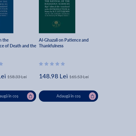
n the
Al-Ghazali on Patience and
e of Death and the
Thankfulness
Lei
148.98 Lei
158.33 Lei
165.53 Lei
ugă în coș
Adaugă în coș