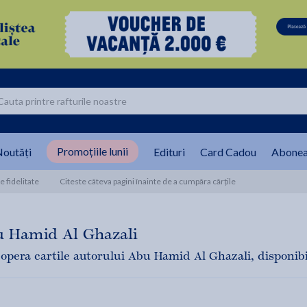
Promoțiile lunii
outăți
Edituri
Card Cadou
Abonea
 fidelitate
Citeste câteva pagini înainte de a cumpăra cărțile
 Hamid Al Ghazali
opera cartile autorului Abu Hamid Al Ghazali, disponibile