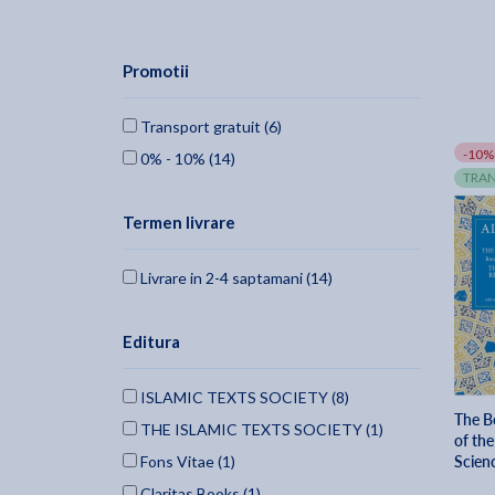
Promotii
Transport gratuit (6)
-10%
0% - 10% (14)
TRAN
Termen livrare
Livrare in 2-4 saptamani (14)
Editura
ISLAMIC TEXTS SOCIETY (8)
The B
THE ISLAMIC TEXTS SOCIETY (1)
of the
Scien
Fons Vitae (1)
ghazal
Claritas Books (1)