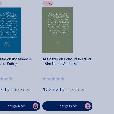
-10%
azali on the Manners
Al-Ghazali on Conduct in Travel
d to Eating
- Abu Hamid Al-ghazali
14 Lei
103.62 Lei
107.93 Lei
115.13 Lei
Adaugă în coș
Adaugă în coș