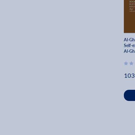
Al-Gha
Self-
Al-Gh
103