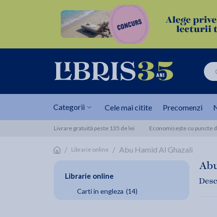
Categorii
Cele mai citite
Precomenzi
N
Livrare gratuită peste 135 de lei
Economisește cu puncte de
/
/
Abu Hamid Al Ghazali
Librarie online
Abu
Librarie online
Desc
Carti in engleza
(14)