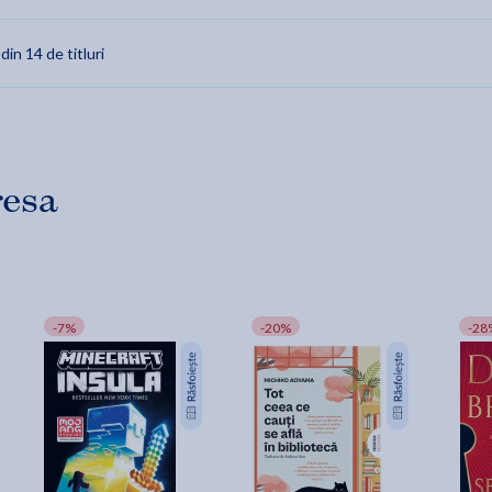
 din 14 de titluri
resa
-7%
-20%
-28