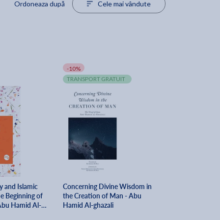
Ordoneaza după
Cele mai vândute
-10%
TRANSPORT GRATUIT
y and Islamic
Concerning Divine Wisdom in
e Beginning of
the Creation of Man - Abu
Abu Hamid Al-
Hamid Al-ghazali