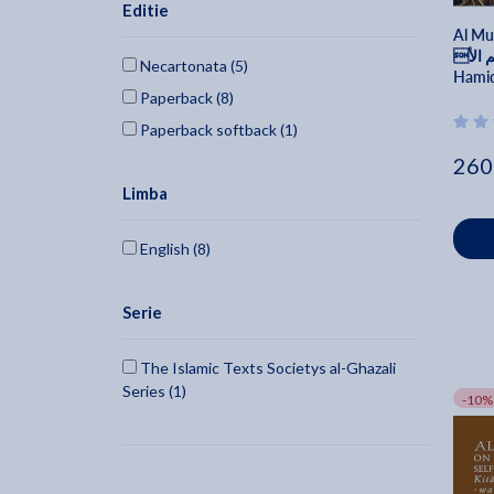
Editie
2002 (1)
Al Mus
1992 (1)
م الأ
Necartonata (5)
Hamid
Paperback (8)
Paperback softback (1)
260
Limba
English (8)
Serie
The Islamic Texts Societys al-Ghazali
Series (1)
-10%