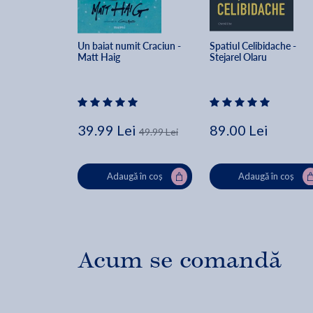
Un baiat numit Craciun - 
Spatiul Celibidache - 
Matt Haig
Stejarel Olaru
39.99 Lei
89.00 Lei
49.99 Lei
Adaugă în coș
Adaugă în coș
Acum se comandă