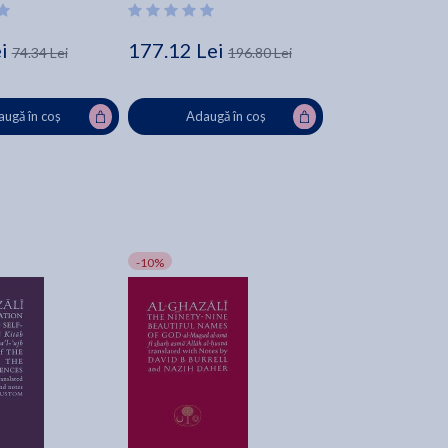
i
177.12 Lei
74.34 Lei
196.80 Lei
ugă în coș
Adaugă în coș
-10%