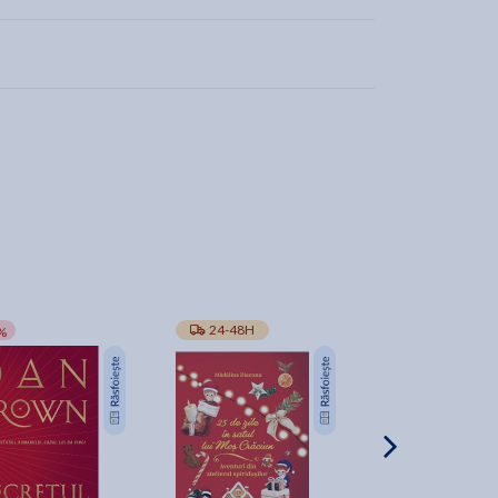
-10%
24-48H
TRANSPORT GRA
%