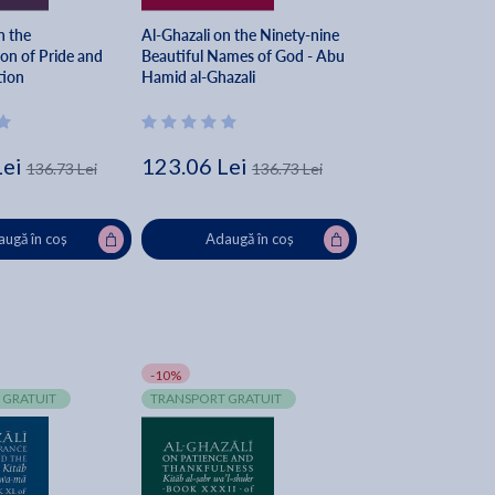
n the
Al-Ghazali on the Ninety-nine
n of Pride and
Beautiful Names of God - Abu
tion
Hamid al-Ghazali
Lei
123.06 Lei
136.73 Lei
136.73 Lei
ugă în coș
Adaugă în coș
-10%
 GRATUIT
TRANSPORT GRATUIT