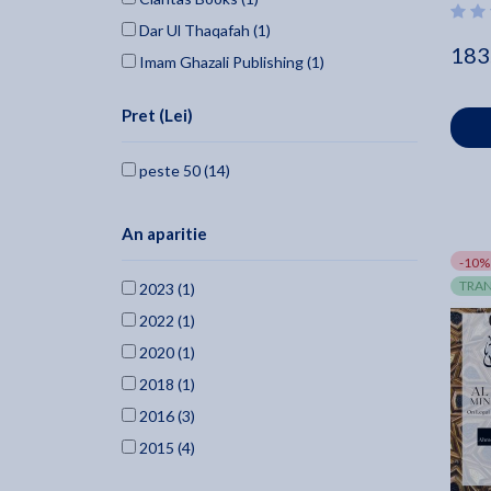
Dar Ul Thaqafah (1)
183
Imam Ghazali Publishing (1)
Light Publishing (1)
Pret (Lei)
peste 50 (14)
An aparitie
-10%
TRAN
2023 (1)
2022 (1)
2020 (1)
2018 (1)
2016 (3)
2015 (4)
2014 (1)