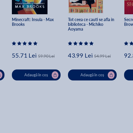
Minecraft: Insula - Max 
Tot ceea ce cauti se afla in 
Secre
Brooks
biblioteca - Michiko 
Bro
Aoyama
55.71 Lei
43.99 Lei
92.
59.90 Lei
54.99 Lei
Adaugă în coș
Adaugă în coș