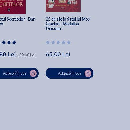
tul Secretelor - Dan 
25 de zile in Satul lui Mos 
The Secret of Sec
wn
Craciun - Madalina 
Dan Brown
Diaconu
88 Lei
65.00 Lei
162.00 Lei
129.00 Lei
Lei
Adaugă în coș
Adaugă în coș
Adaugă în