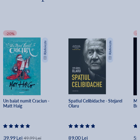
-20%
-
Un baiat numit Craciun - 
Spatiul Celibidache - Stejarel 
Min
Matt Haig
Olaru
Br
39.99 Lei
89.00 Lei
55.
49.99 Lei