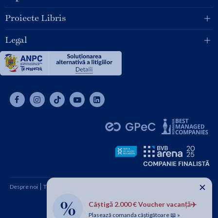
Proiecte Libris
Legal
✕
Despre noi
Termeni și condiții
Cum cumpăr
Contact
Câștigă 2.000 € Voucher vacanță✈️
Copyright © 2026 SC Libris SRL, CUI: RO1094992, Reg. Com.
Plasează comanda câștigătoare 📖 »
J08/1997 1991