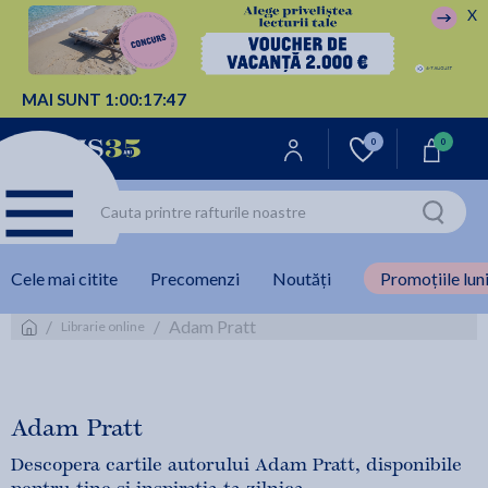
X
MAI SUNT
1:
00:
17:
46
0
0
Cele mai citite
Precomenzi
Noutăți
Promoțiile luni
/
/
Adam Pratt
Librarie online
Adam Pratt
Descopera cartile autorului Adam Pratt, disponibile