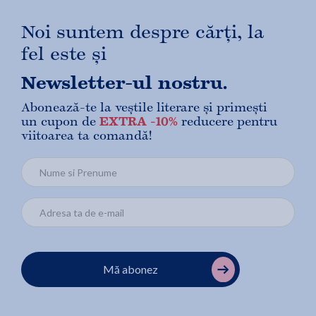
Noi suntem despre cărți, la
fel este și
Newsletter-ul nostru.
Abonează-te la veștile literare și primești
un cupon de
EXTRA -10%
reducere pentru
viitoarea ta comandă!
Mă abonez