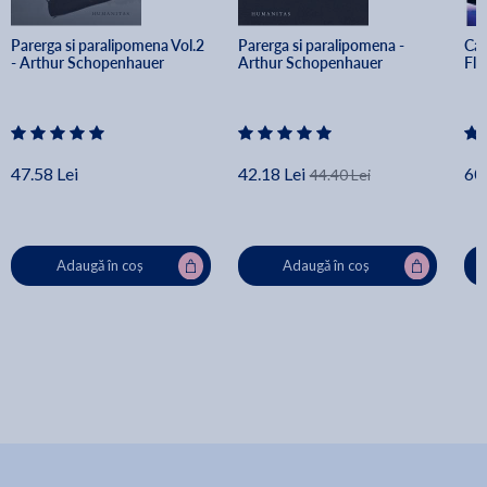
Parerga si paralipomena Vol.2 
Parerga si paralipomena - 
Cau
- Arthur Schopenhauer
Arthur Schopenhauer
Flo
47.58 Lei
42.18 Lei
60.
44.40 Lei
Adaugă în coș
Adaugă în coș