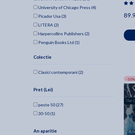
University of Chicago Press (4)
89.
Picador Usa (3)
LITERA (2)
Harpercollins Publishers (2)
Penguin Books Ltd (1)
VINTAGE (1)
Colectie
JOHN MURRAY PUBLISHERS (1)
HARPER PERENNIAL (1)
Clasici contemporani (2)
Harper Collins Paperbacks (1)
-10%
Farrar, Straus And Giroux (1)
Pret (Lei)
Random House Trade (1)
peste 50 (27)
30-50 (1)
An aparitie