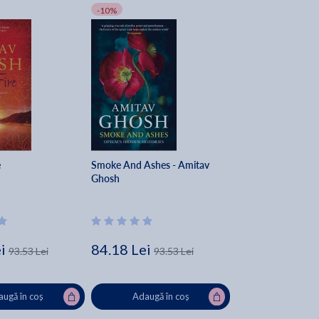
-10%
e
Smoke And Ashes - Amitav
Ghosh
i
84.18 Lei
93.53 Lei
93.53 Lei
ugă în coș
Adaugă în coș