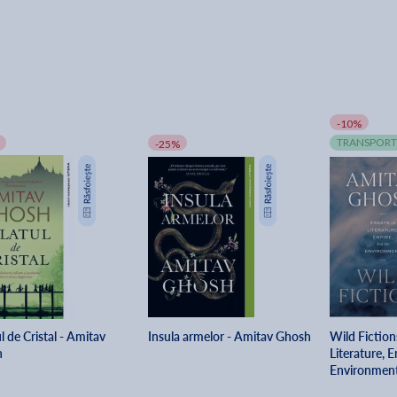
-10%
TRANSPORT
-25%
l de Cristal - Amitav
Insula armelor - Amitav Ghosh
Wild Fiction
h
Literature, 
Environment