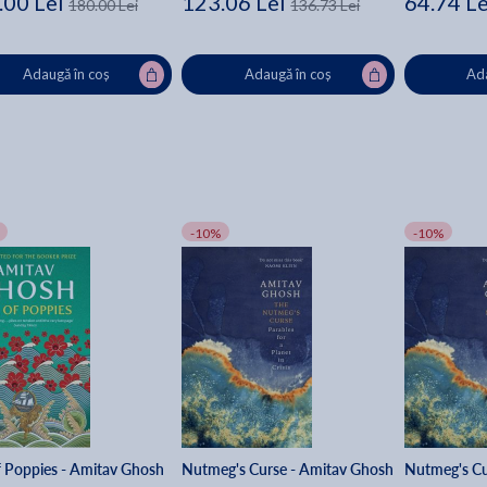
.00 Lei
123.06 Lei
64.74 Le
180.00 Lei
136.73 Lei
Adaugă în coș
Adaugă în coș
Ada
-10%
-10%
f Poppies - Amitav Ghosh
Nutmeg's Curse - Amitav Ghosh
Nutmeg's Cu