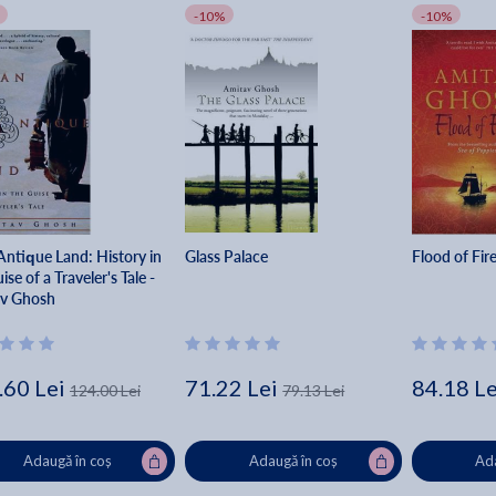
-10%
-10%
Antique Land: History in
Glass Palace
Flood of Fir
ise of a Traveler's Tale -
v Ghosh
.60 Lei
71.22 Lei
84.18 Le
124.00 Lei
79.13 Lei
Adaugă în coș
Adaugă în coș
Ada