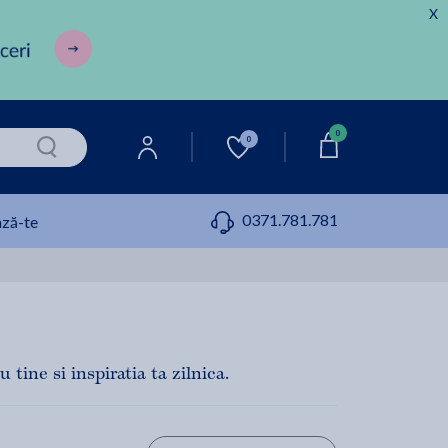
X
0
0
0371.781.781
ză-te
tine si inspiratia ta zilnica.