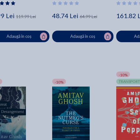
99 Lei
48.74 Lei
161.82 
119.99 Lei
64.99 Lei
Adaugă în coș
Adaugă în coș
Ada
-10%
TRANSPORT
-10%