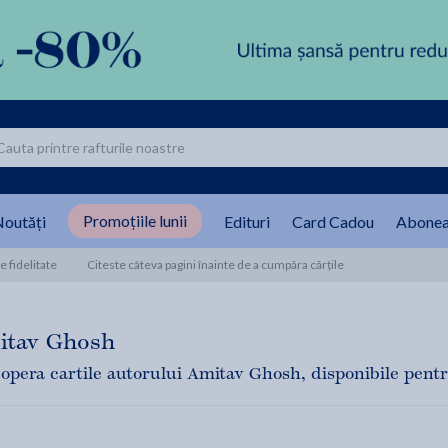
Promoțiile lunii
outăți
Edituri
Card Cadou
Abonea
 fidelitate
Citeste câteva pagini înainte de a cumpăra cărțile
itav Ghosh
opera cartile autorului Amitav Ghosh, disponibile pentru 