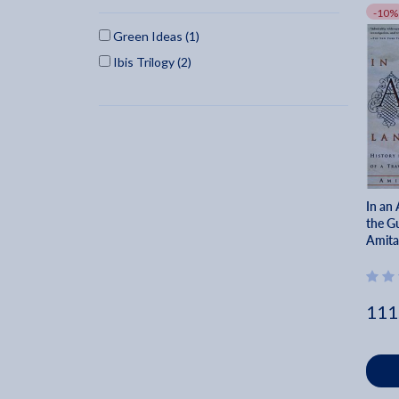
-10%
Green Ideas (1)
Ibis Trilogy (2)
In an 
the Gu
Amita
111