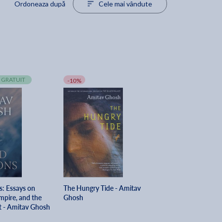
Ordoneaza după
Cele mai vândute
 GRATUIT
-10%
s: Essays on
The Hungry Tide - Amitav
Empire, and the
Ghosh
 - Amitav Ghosh