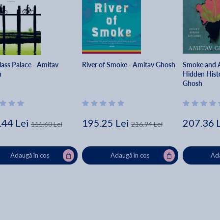
lass Palace - Amitav
River of Smoke - Amitav Ghosh
Smoke and A
h
Hidden Histo
Ghosh
.44 Lei
195.25 Lei
207.36 
111.60 Lei
216.94 Lei
Adaugă în coș
Adaugă în coș
Ada