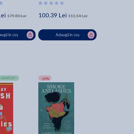
Lei
100.39 Lei
179.80 Lei
111.54 Lei
ugă în coș
Adaugă în coș
 GRATUIT
-10%