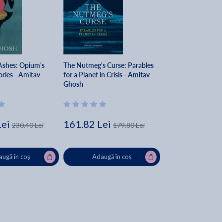
shes: Opium's
The Nutmeg's Curse: Parables
ries - Amitav
for a Planet in Crisis - Amitav
Ghosh
Lei
161.82 Lei
230.40 Lei
179.80 Lei
ugă în coș
Adaugă în coș