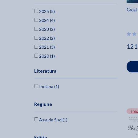
Great
2025 (5)
2024 (4)
2023 (2)
2022 (2)
121
2021 (3)
2020 (1)
2017 (1)
Literatura
2016 (1)
2012 (2)
Indiana (1)
2009 (2)
2006 (1)
Regiune
2005 (1)
-10%
2002 (1)
Asia de Sud (1)
2001 (1)
1994 (1)
Editie