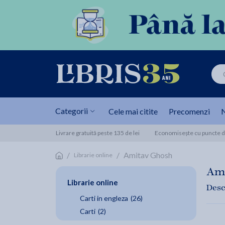
Categorii
Cele mai citite
Precomenzi
N
Livrare gratuită peste 135 de lei
Economisește cu puncte de
/
/
Amitav Ghosh
Librarie online
Am
Librarie online
Desc
Carti in engleza
(26)
Carti
(2)