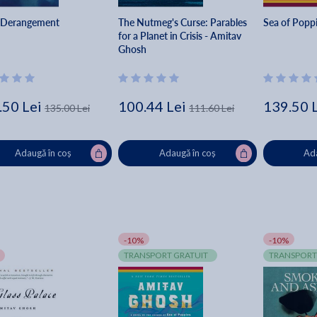
 Derangement
The Nutmeg's Curse: Parables
Sea of Popp
for a Planet in Crisis - Amitav
Ghosh
.50 Lei
100.44 Lei
139.50 
135.00 Lei
111.60 Lei
Adaugă în coș
Adaugă în coș
Ada
-10%
-10%
TRANSPORT GRATUIT
TRANSPORT