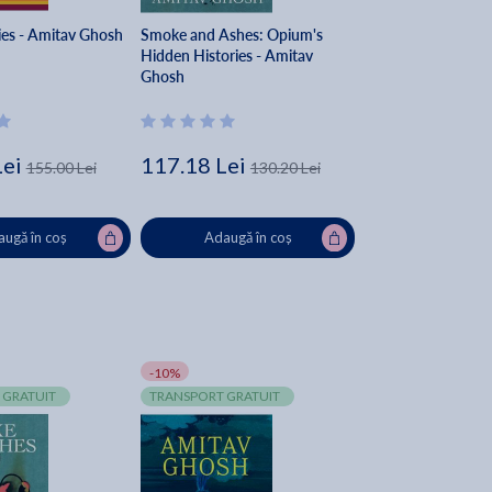
ies - Amitav Ghosh
Smoke and Ashes: Opium's
Hidden Histories - Amitav
Ghosh
Lei
117.18 Lei
155.00 Lei
130.20 Lei
ugă în coș
Adaugă în coș
-10%
 GRATUIT
TRANSPORT GRATUIT