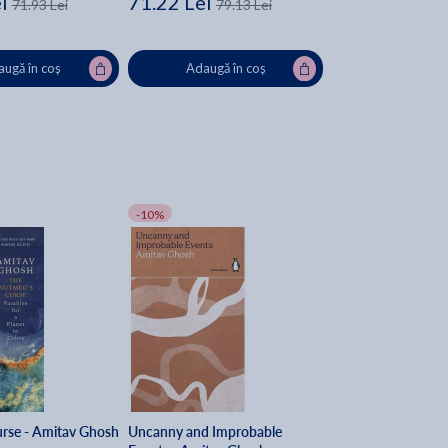
i
71.22 Lei
71.93 Lei
79.13 Lei
ugă în coș
Adaugă în coș
-10%
rse - Amitav Ghosh
Uncanny and Improbable