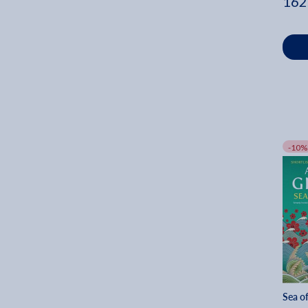
162
-10%
Sea o