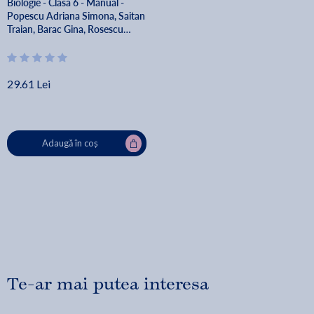
Biologie - Clasa 6 - Manual -
Popescu Adriana Simona, Saitan
Traian, Barac Gina, Rosescu
Marinela Roxana, Petrov
Daniela, Gurzu Cristian, Cerbu
Valeriu Nicolae
29.61 Lei
Adaugă în coș
Te-ar mai putea interesa