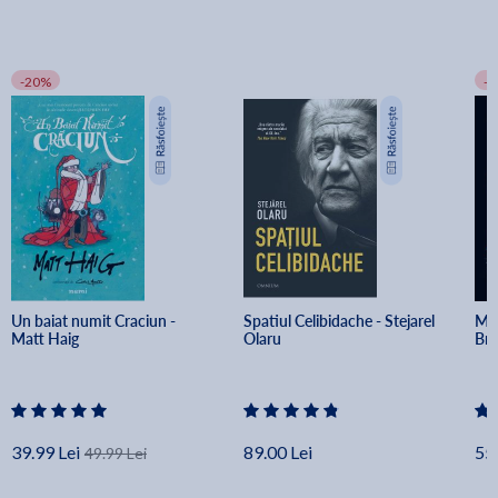
-20%
-
Un baiat numit Craciun - 
Spatiul Celibidache - Stejarel 
Min
Matt Haig
Olaru
Br
39.99 Lei
89.00 Lei
55.
49.99 Lei