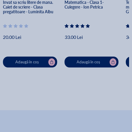
Invat sa scriu litere de mana. 
Matematica - Clasa 1- 
Tes
Caiet de scriere - Clasa 
Culegere - Ion Petrica
mat
pregatitoare - Luminita Albu
Ghe
20.00 Lei
33.00 Lei
36.
Adaugă în coș
Adaugă în coș