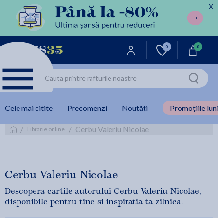
X
0
0
Cele mai citite
Precomenzi
Noutăți
Promoțiile luni
/
/
Cerbu Valeriu Nicolae
Librarie online
Cerbu Valeriu Nicolae
Descopera cartile autorului Cerbu Valeriu Nicolae,
disponibile pentru tine si inspiratia ta zilnica.