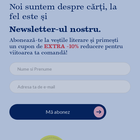
Noi suntem despre cărți, la
fel este și
Newsletter-ul nostru.
Abonează-te la veștile literare și primești
un cupon de
EXTRA -10%
reducere pentru
viitoarea ta comandă!
Mă abonez