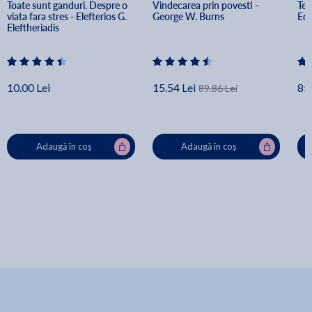
Toate sunt ganduri. Despre o 
Vindecarea prin povesti - 
Teo
viata fara stres - Elefterios G. 
George W. Burns
Ed.
Eleftheriadis
10.00 Lei
15.54 Lei
85.
89.86 Lei
Adaugă în coș
Adaugă în coș