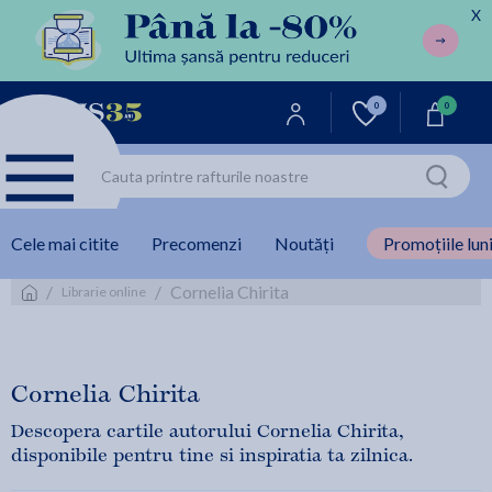
X
0
0
Cele mai citite
Precomenzi
Noutăți
Promoțiile luni
/
/
Cornelia Chirita
Librarie online
Cornelia Chirita
Descopera cartile autorului Cornelia Chirita,
disponibile pentru tine si inspiratia ta zilnica.