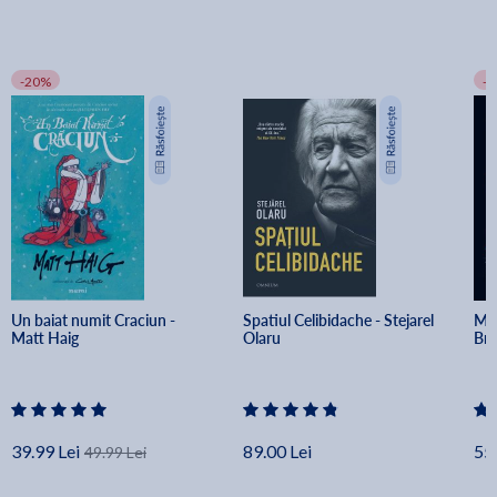
-20%
-
Un baiat numit Craciun - 
Spatiul Celibidache - Stejarel 
Min
Matt Haig
Olaru
Br
39.99 Lei
89.00 Lei
55.
49.99 Lei