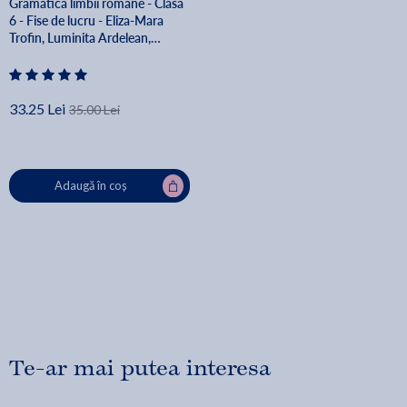
Gramatica limbii romane - Clasa
6 - Fise de lucru - Eliza-Mara
Trofin, Luminita Ardelean,
Cornelia Chirita, Ioana Enescu,
Mariana Gurtavenco, Gabriela
Oancea, Adina Elena Sasu
33.25 Lei
35.00 Lei
Adaugă în coș
Te-ar mai putea interesa