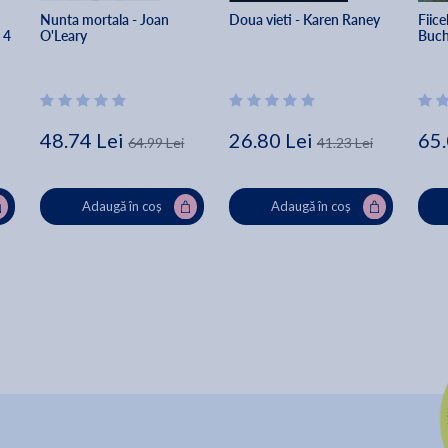
Nunta mortala - Joan 
Doua vieti - Karen Raney
Fiice
 4 
O'Leary
Buc
48.74 Lei
26.80 Lei
65.
64.99 Lei
41.23 Lei
Adaugă în coș
Adaugă în coș