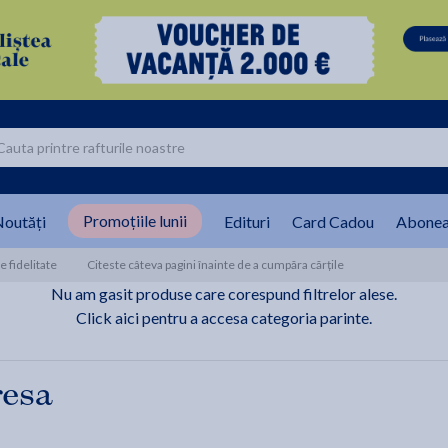
Promoțiile lunii
outăți
Edituri
Card Cadou
Abonea
 fidelitate
Citeste câteva pagini înainte de a cumpăra cărțile
Nu am gasit produse care corespund filtrelor alese.
Click aici pentru a accesa categoria parinte.
resa