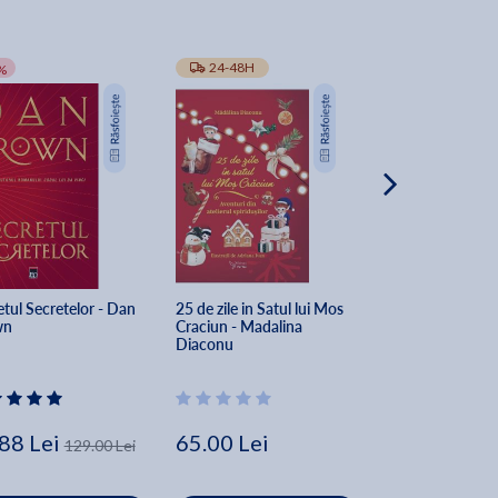
-10%
24-48H
TRANSPORT GRA
%
tul Secretelor - Dan 
25 de zile in Satul lui Mos 
The Secret of Sec
wn
Craciun - Madalina 
Dan Brown
Diaconu
88 Lei
65.00 Lei
162.00 Lei
129.00 Lei
Lei