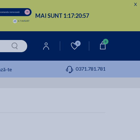
X
MAI SUNT
1:
17:
20:
56
0
0
0371.781.781
ză-te