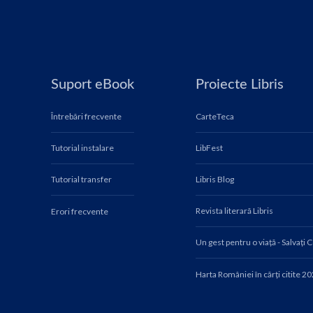
Suport eBook
Proiecte Libris
Întrebări frecvente
CarteTeca
Tutorial instalare
LibFest
Tutorial transfer
Libris Blog
Revista literară Libris
Erori frecvente
Un gest pentru o viață - Salvați 
Harta României în cărți citite 2