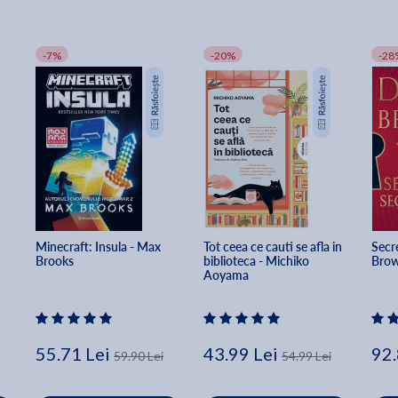
-7%
-20%
-28
Minecraft: Insula - Max 
Tot ceea ce cauti se afla in 
Secre
Brooks
biblioteca - Michiko 
Bro
Aoyama
55.71 Lei
43.99 Lei
92.
59.90 Lei
54.99 Lei