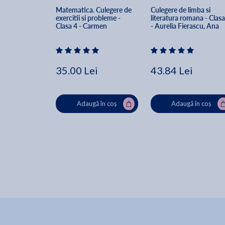
Matematica. Culegere de 
Culegere de limba si 
exercitii si probleme - 
literatura romana - Clasa
Clasa 4 - Carmen 
- Aurelia Fierascu, Ana 
Trandafirescu, Maria 
Lapovita
Gabriela Enache
35.00 Lei
43.84 Lei
Adaugă în coș
Adaugă în coș