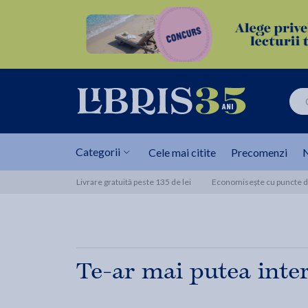
Categorii
Cele mai citite
Precomenzi
N
Livrare gratuită peste 135 de lei
Economisește cu puncte de
Te-ar mai putea inte