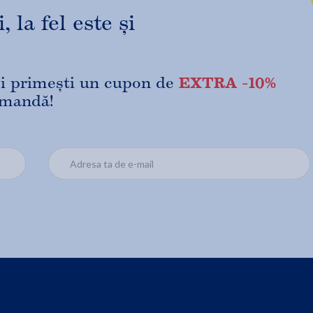
 la fel este și
EXTRA -10%
 și primești un cupon de
omandă!