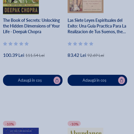
The Book of Secrets: Unlocking
Las Siete Leyes Espirituales del
the Hidden Dimensions of Your
Exito: Una Guia Practica Para La
Life - Deepak Chopra
Realizacion de Tus Suenos, the
Seven Spiritual Laws of Success,
Spanish-Language Edi - Deepak
Chopra
100.39 Lei
83.42 Lei
111.54 Lei
92.69 Lei
Adaugă în coș
Adaugă în coș
-10%
-10%