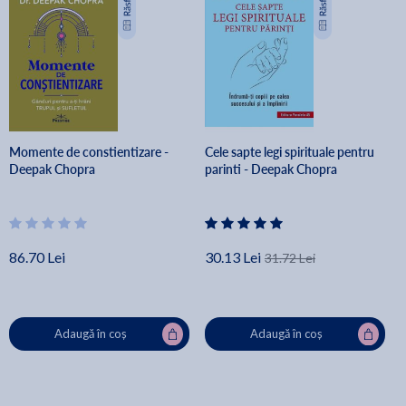
Momente de constientizare -
Cele sapte legi spirituale pentru
Deepak Chopra
parinti - Deepak Chopra
86.70 Lei
30.13 Lei
31.72 Lei
Adaugă în coș
Adaugă în coș