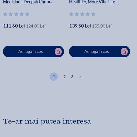
Medicine - Deepak Chopra
Healthier, More Vital Life -
Deepak Chopra
111.60 Lei
139.50 Lei
124.00 Lei
155.00 Lei
Adaugă în coș
Adaugă în coș
1
2
3
Te-ar mai putea interesa