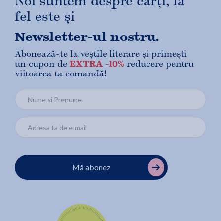
Noi suntem despre cărți, la
fel este și
Newsletter-ul nostru.
Abonează-te la veștile literare și primești
un cupon de
EXTRA -10%
reducere pentru
viitoarea ta comandă!
Mă abonez