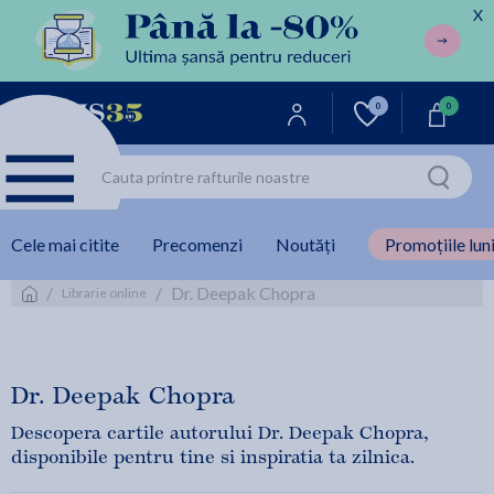
X
0
0
Cele mai citite
Precomenzi
Noutăți
Promoțiile luni
/
/
Dr. Deepak Chopra
Librarie online
Dr. Deepak Chopra
Descopera cartile autorului Dr. Deepak Chopra,
disponibile pentru tine si inspiratia ta zilnica.