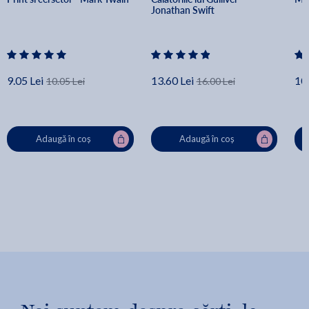
Jonathan Swift
9.05 Lei
13.60 Lei
10.
10.05 Lei
16.00 Lei
Adaugă în coș
Adaugă în coș