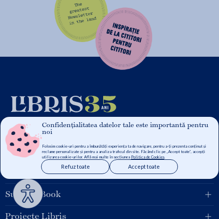
Confidențialitatea datelor tale este importantă pentru
noi
Folosim cookie-uri pentru a îmbunătăți experiența ta de navigare, pentru a-ți prezenta conținut și
Grupul Libris
reclame personalizate și pentru a analiza traficul din site. Făcând clic pe „Accept toate”, accepți
utilizarea cookie-urilor. Află mai multe în secțiunea
Politica de Cookies
.
Refuz toate
Accept toate
Pentru tine
Suport eBook
Proiecte Libris