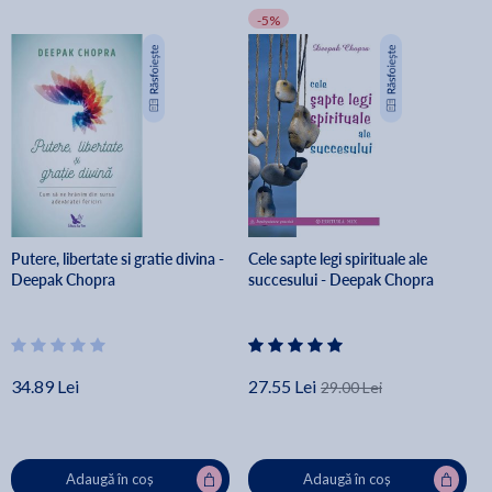
-5%
Putere, libertate si gratie divina -
Cele sapte legi spirituale ale
Deepak Chopra
succesului - Deepak Chopra
34.89 Lei
27.55 Lei
29.00 Lei
Adaugă în coș
Adaugă în coș