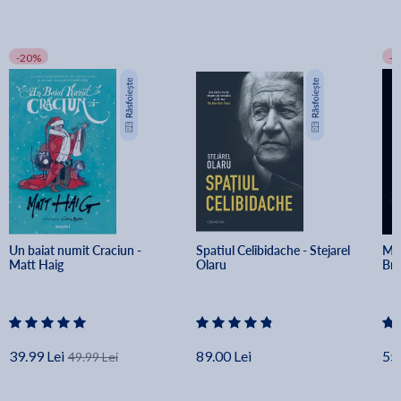
-20%
-
Un baiat numit Craciun - 
Spatiul Celibidache - Stejarel 
Min
Matt Haig
Olaru
Br
39.99 Lei
89.00 Lei
55.
49.99 Lei