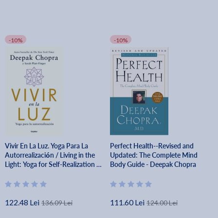
-10%
-10%
Vivir En La Luz. Yoga Para La
Perfect Health--Revised and
Autorrealización / Living in the
Updated: The Complete Mind
Light: Yoga for Self-Realization -
Body Guide - Deepak Chopra
Deepak Chopra
122.48 Lei
111.60 Lei
136.09 Lei
124.00 Lei