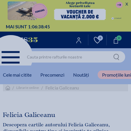
X
MAI SUNT
1:
06:
38:
44
0
0
Cele mai citite
Precomenzi
Noutăți
Promoțiile luni
/
/
Felicia Galiceanu
Librarie online
Felicia Galiceanu
Descopera cartile autorului Felicia Galiceanu,