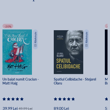
-20%
-
Un baiat numit Craciun - 
Spatiul Celibidache - Stejarel 
Min
Matt Haig
Olaru
Br
39.99 Lei
89.00 Lei
55.
49.99 Lei