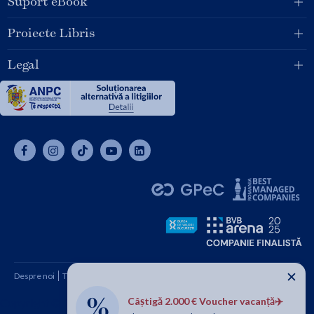
Suport eBook
Proiecte Libris
Legal
✕
Despre noi
Termeni și condiții
Cum cumpăr
Contact
Câștigă 2.000 € Voucher vacanță✈️
Copyright © 2026 SC Libris SRL, CUI: RO1094992, Reg. Com.