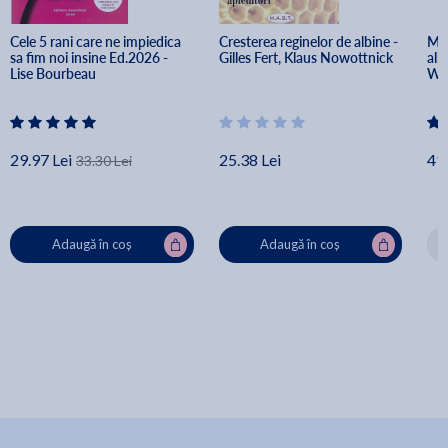
Cele 5 rani care ne impiedica 
Cresterea reginelor de albine - 
Man
sa fim noi insine Ed.2026 - 
Gilles Fert, Klaus Nowottnick
alb
Lise Bourbeau
Wa
29.97 Lei
25.38 Lei
41.
33.30 Lei
Adaugă în coș
Adaugă în coș