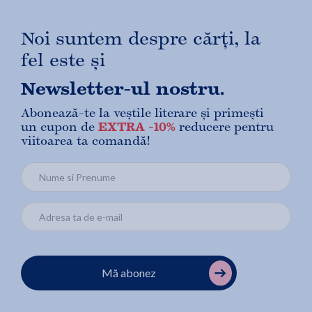
Noi suntem despre cărți, la
fel este și
Newsletter-ul nostru.
Abonează-te la veștile literare și primești
un cupon de
EXTRA -10%
reducere pentru
viitoarea ta comandă!
Mă abonez