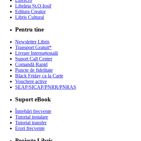
Libris.ro
Librăria Șt.O.Iosif
Editura Creator
Libris Cultural
Pentru tine
Newsletter Libris
Transport Gratuit*
Livrare Internațională
Suport Call Center
Comandă Rapid
Puncte de fidelitate
Black Friday ca la Carte
Vouchere active
SEAP/SICAP/PNRR/PNRAS
Suport eBook
Întrebări frecvente
Tutorial instalare
Tutorial transfer
Erori frecvente
Proiecte Libris