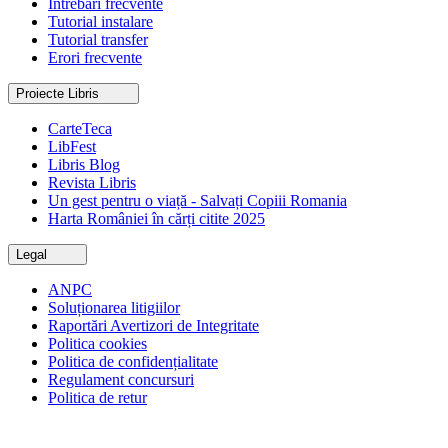
Întrebări frecvente
Tutorial instalare
Tutorial transfer
Erori frecvente
Proiecte Libris
CarteTeca
LibFest
Libris Blog
Revista Libris
Un gest pentru o viață - Salvați Copiii Romania
Harta României în cărți citite 2025
Legal
ANPC
Soluționarea litigiilor
Raportări Avertizori de Integritate
Politica cookies
Politica de confidențialitate
Regulament concursuri
Politica de retur