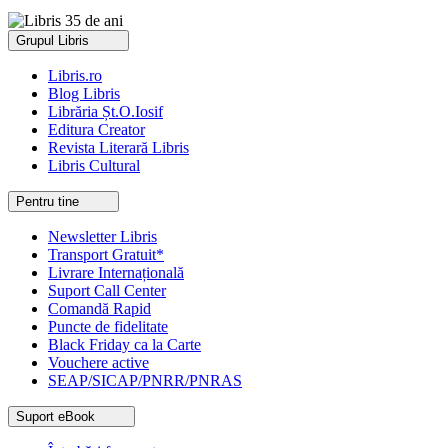
Grupul Libris
Libris.ro
Blog Libris
Librăria Șt.O.Iosif
Editura Creator
Revista Literară Libris
Libris Cultural
Pentru tine
Newsletter Libris
Transport Gratuit*
Livrare Internațională
Suport Call Center
Comandă Rapid
Puncte de fidelitate
Black Friday ca la Carte
Vouchere active
SEAP/SICAP/PNRR/PNRAS
Suport eBook