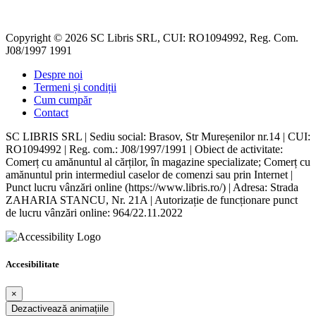
Copyright © 2026 SC Libris SRL, CUI: RO1094992, Reg. Com.
J08/1997 1991
Despre noi
Termeni și condiții
Cum cumpăr
Contact
SC LIBRIS SRL | Sediu social: Brasov, Str Mureșenilor nr.14 | CUI:
RO1094992 | Reg. com.: J08/1997/1991 | Obiect de activitate:
Comerț cu amănuntul al cărților, în magazine specializate; Comerț cu
amănuntul prin intermediul caselor de comenzi sau prin Internet |
Punct lucru vânzări online (https://www.libris.ro/) | Adresa: Strada
ZAHARIA STANCU, Nr. 21A | Autorizație de funcționare punct
de lucru vânzări online: 964/22.11.2022
Accesibilitate
×
Dezactivează animațiile