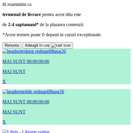
Iti reamintim ca
termenul de livrare
pentru acest titlu este
de
2-4 saptamani*
de la plasarea comenzii.
*Acest termen poate fi depasit in cazuri exceptionale.
Renunta
Adaugă în coș
MAI SUNT
00:
00:
00:
00
MAI SUNT
X
MAI SUNT
00:
00:
00:
00
MAI SUNT
X