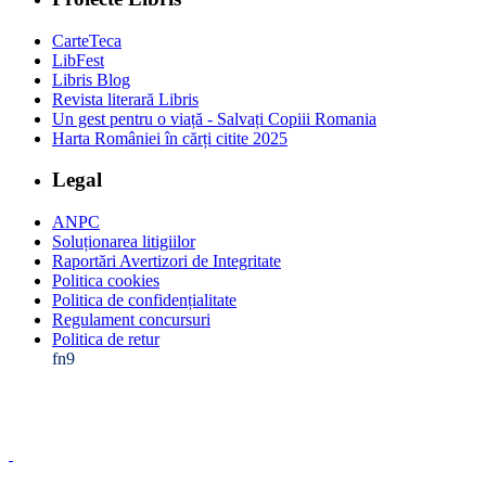
CarteTeca
LibFest
Libris Blog
Revista literară Libris
Un gest pentru o viață - Salvați Copiii Romania
Harta României în cărți citite 2025
Legal
ANPC
Soluționarea litigiilor
Raportări Avertizori de Integritate
Politica cookies
Politica de confidențialitate
Regulament concursuri
Politica de retur
fn9