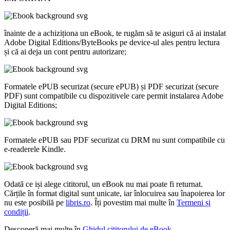
înainte de a achiziționa un eBook, te rugăm să te asiguri că ai instalat
Adobe Digital Editions/ByteBooks
pe device-ul ales pentru lectura
și că ai deja un cont pentru autorizare;
Formatele
ePUB securizat
(secure ePUB) și
PDF securizat
(secure
PDF) sunt compatibile cu dispozitivele care permit instalarea Adobe
Digital Editions;
Formatele ePUB sau PDF securizat cu DRM nu sunt compatibile cu
e-readerele Kindle.
Odată ce iși alege cititorul, un eBook nu mai poate fi returnat.
Cărțile în format digital sunt unicate, iar înlocuirea sau înapoierea lor
nu este posibilă pe
libris.ro
. Îți povestim mai multe în
Termeni și
condiții
.
Descoperă mai multe în
Ghidul cititorului de eBook.