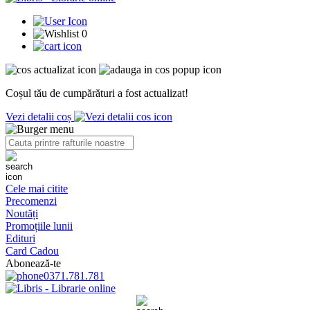
0
Coșul tău de cumpărături a fost actualizat!
Vezi detalii coș
Cele mai citite
Precomenzi
Noutăți
Promoțiile lunii
Edituri
Card Cadou
Abonează-te
0371.781.781