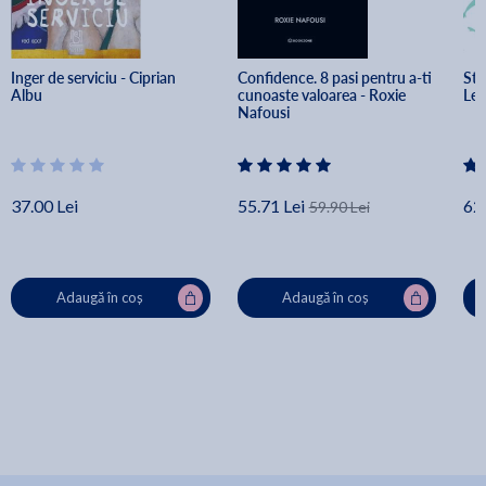
Inger de serviciu - Ciprian 
Confidence. 8 pasi pentru a-ti 
Sti
Albu
cunoaste valoarea - Roxie 
Lev
Nafousi
37.00 Lei
55.71 Lei
62.
59.90 Lei
Adaugă în coș
Adaugă în coș