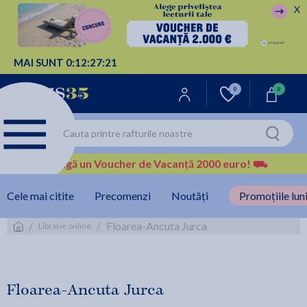
X
MAI SUNT
0:
12:
27:
21
0
0
Câștigă un Voucher de Vacanță 2000 euro!
⛟
Cele mai citite
Precomenzi
Noutăți
Promoțiile luni
/
/
Floarea-Ancuta Jurca
Librarie online
Floarea-Ancuta Jurca