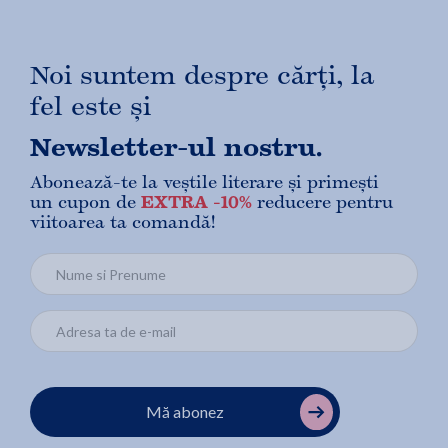
Noi suntem despre cărți, la
fel este și
Newsletter-ul nostru.
Abonează-te la veștile literare și primești
un cupon de
EXTRA -10%
reducere pentru
viitoarea ta comandă!
Mă abonez