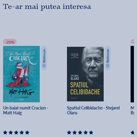
Te-ar mai putea interesa
-20%
-
Un baiat numit Craciun - 
Spatiul Celibidache - Stejarel 
Min
Matt Haig
Olaru
Br