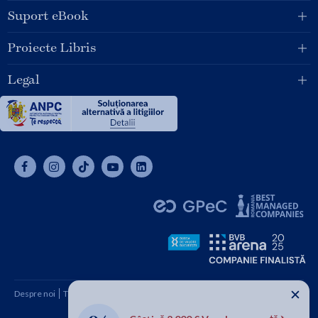
Suport eBook
Proiecte Libris
Legal
✕
Despre noi
Termeni și condiții
Cum cumpăr
Contact