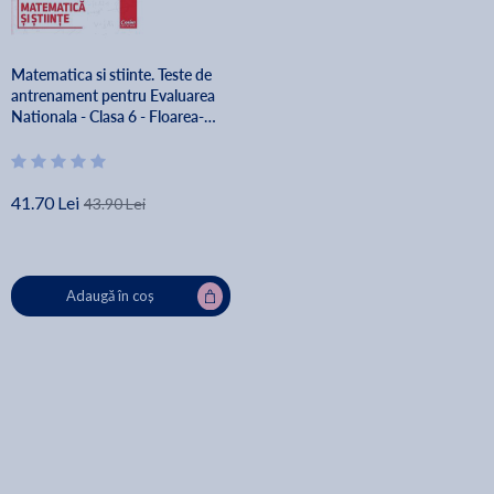
Matematica si stiinte. Teste de
antrenament pentru Evaluarea
Nationala - Clasa 6 - Floarea-
Ancuta Jurca, Aneta-Aurelia
Mihalcsik, Camelia Elena Neta,
Ciprian Constantin Neta
41.70 Lei
43.90 Lei
Adaugă în coș