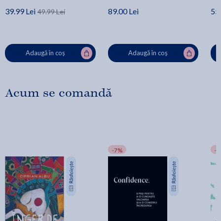
39.99 Lei
89.00 Lei
55.
49.99 Lei
Adaugă în coș
Adaugă în coș
Acum se comandă
-7%
-