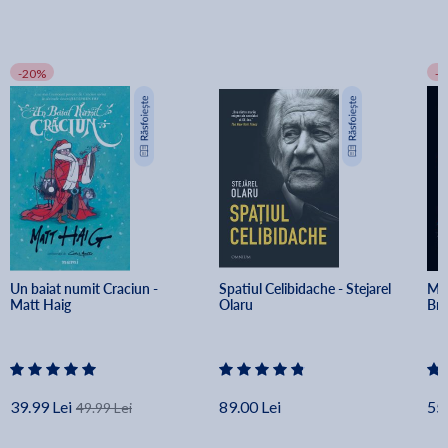
-20%
-
Un baiat numit Craciun - 
Spatiul Celibidache - Stejarel 
Min
Matt Haig
Olaru
Br
39.99 Lei
89.00 Lei
55.
49.99 Lei