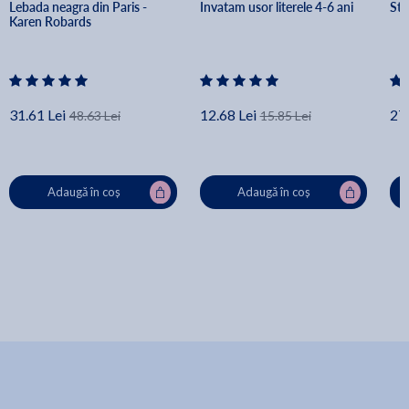
Lebada neagra din Paris - 
Invatam usor literele 4-6 ani
Sti
Karen Robards
31.61 Lei
12.68 Lei
27.
48.63 Lei
15.85 Lei
Adaugă în coș
Adaugă în coș