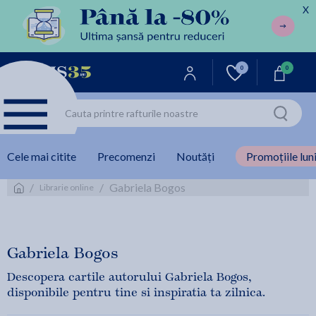
X
0
0
Cele mai citite
Precomenzi
Noutăți
Promoțiile luni
/
/
Gabriela Bogos
Librarie online
Gabriela Bogos
Descopera cartile autorului Gabriela Bogos,
disponibile pentru tine si inspiratia ta zilnica.