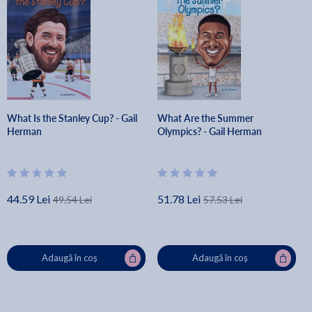
What Is the Stanley Cup? - Gail
What Are the Summer
Herman
Olympics? - Gail Herman
44.59 Lei
51.78 Lei
49.54 Lei
57.53 Lei
Adaugă în coș
Adaugă în coș