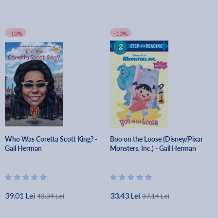
-10%
-10%
Who Was Coretta Scott King? -
Boo on the Loose (Disney/Pixar
Gail Herman
Monsters, Inc.) - Gail Herman
39.01 Lei
33.43 Lei
43.34 Lei
37.14 Lei