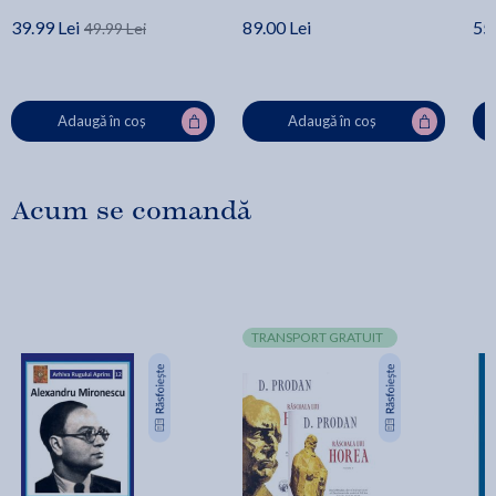
39.99 Lei
89.00 Lei
55.
49.99 Lei
Adaugă în coș
Adaugă în coș
Acum se comandă
TRANSPORT GRATUIT