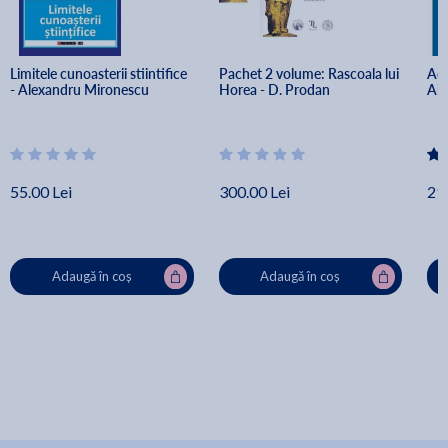
Limitele cunoasterii stiintifice 
Pachet 2 volume: Rascoala lui 
Adm
- Alexandru Mironescu
Horea - D. Prodan
Ale
55.00 Lei
300.00 Lei
29.
Adaugă în coș
Adaugă în coș