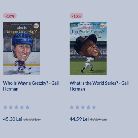
-10%
-10%
Who Is Wayne Gretzky? - Gail
What Is the World Series? - Gail
Herman
Herman
45.30 Lei
44.59 Lei
50.33 Lei
49.54 Lei