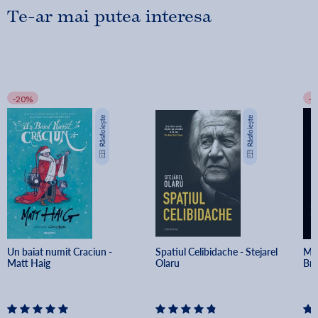
Te-ar mai putea interesa
-20%
-
Un baiat numit Craciun - 
Spatiul Celibidache - Stejarel 
Min
Matt Haig
Olaru
Br