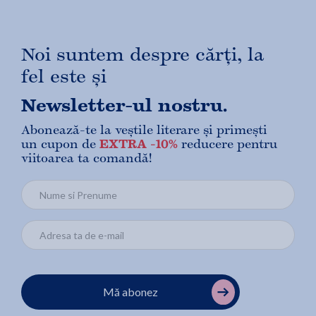
Noi suntem despre cărți, la
fel este și
Newsletter-ul nostru.
Abonează-te la veștile literare și primești
un cupon de
EXTRA -10%
reducere pentru
viitoarea ta comandă!
Mă abonez