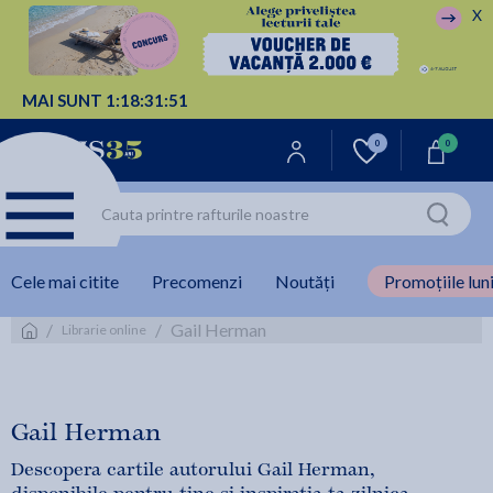
X
MAI SUNT
1:
18:
31:
50
0
0
Cele mai citite
Precomenzi
Noutăți
Promoțiile luni
/
/
Gail Herman
Librarie online
Gail Herman
Descopera cartile autorului Gail Herman,