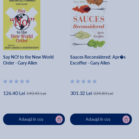
Say NO! to the New World
Sauces Reconsidered: Apr�s
Order - Gary Allen
Escoffier - Gary Allen
126.40 Lei
301.32 Lei
140.45 Lei
334.80 Lei
Adaugă în coș
Adaugă în coș