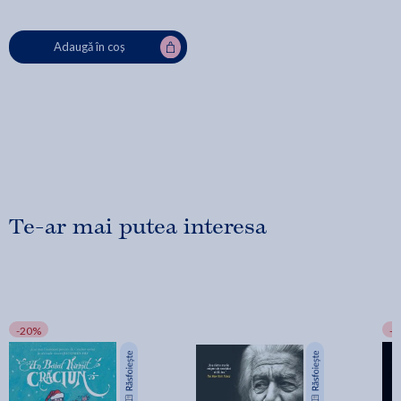
Adaugă în coș
Te-ar mai putea interesa
-20%
-