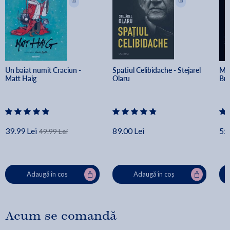
Un baiat numit Craciun - 
Spatiul Celibidache - Stejarel 
Min
Matt Haig
Olaru
Br
39.99 Lei
89.00 Lei
55.
49.99 Lei
Adaugă în coș
Adaugă în coș
Acum se comandă