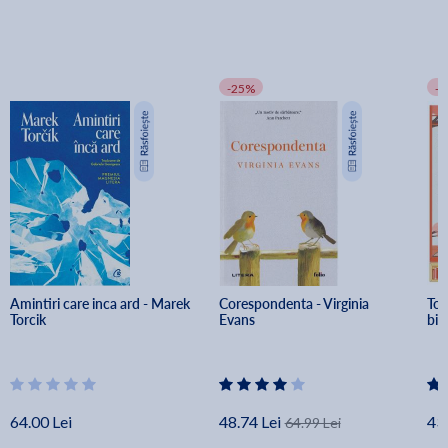
-25%
-
Amintiri care inca ard - Marek 
Corespondenta - Virginia 
Tot
Torcik
Evans
bib
64.00 Lei
48.74 Lei
43.
64.99 Lei