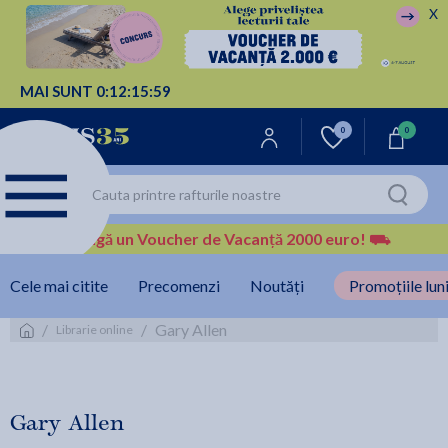
X
MAI SUNT
0:
12:
15:
59
0
0
Câștigă un Voucher de Vacanță 2000 euro!
⛟
Cele mai citite
Precomenzi
Noutăți
Promoțiile luni
/
/
Gary Allen
Librarie online
Gary Allen