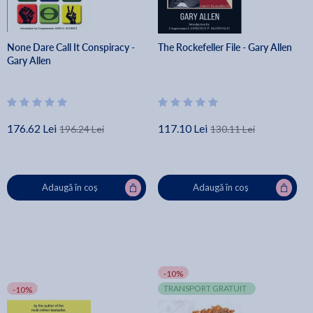
None Dare Call It Conspiracy -
The Rockefeller File - Gary Allen
Gary Allen
176.62 Lei
117.10 Lei
196.24 Lei
130.11 Lei
Adaugă în coș
Adaugă în coș
-10%
TRANSPORT GRATUIT
-10%