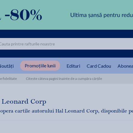
Promoțiile lunii
outăți
Edituri
Card Cadou
Abonea
 fidelitate
Citeste câteva pagini înainte de a cumpăra cărțile
 Leonard Corp
opera cartile autorului Hal Leonard Corp, disponibile pent