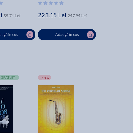
Hal Leonard Corp
i
223.15 Lei
55.74 Lei
247.94 Lei
ugă în coș
Adaugă în coș
 GRATUIT
-10%