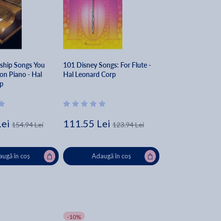
rship Songs You
101 Disney Songs: For Flute -
on Piano - Hal
Hal Leonard Corp
p
Lei
111.55 Lei
154.94 Lei
123.94 Lei
ugă în coș
Adaugă în coș
-10%