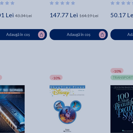
01 Lei
147.77 Lei
50.17 Le
43.34 Lei
164.19 Lei
Adaugă în coș
Adaugă în coș
Ada
-10%
TRANSPORT
-10%