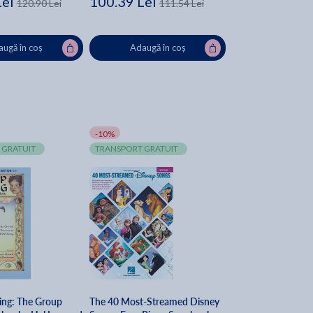
Lei
100.39 Lei
120.90 Lei
111.54 Lei
ugă în coș
Adaugă în coș
-10%
 GRATUIT
TRANSPORT GRATUIT
ing: The Group
The 40 Most-Streamed Disney