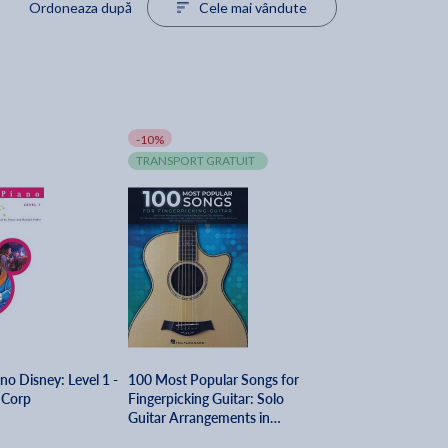
Ordoneaza după
Cele mai vândute
-10%
TRANSPORT GRATUIT
no Disney: Level 1 -
100 Most Popular Songs for
 Corp
Fingerpicking Guitar: Solo
Guitar Arrangements in
Standard Notation and Tab -