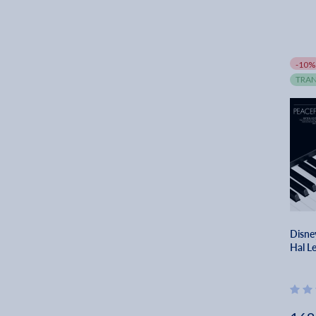
-10%
TRAN
Disne
Hal L