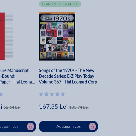
TRANSPORT GRATUIT
ture Manuscript
Songs of the 1970s - The New
e-Bound:
Decade Series: E-Z Play Today
Paper - Hal Leonard
Volume 367 - Hal Leonard Corp
i
167.35 Lei
52.64 Lei
185.94 Lei
ugă în coș
Adaugă în coș