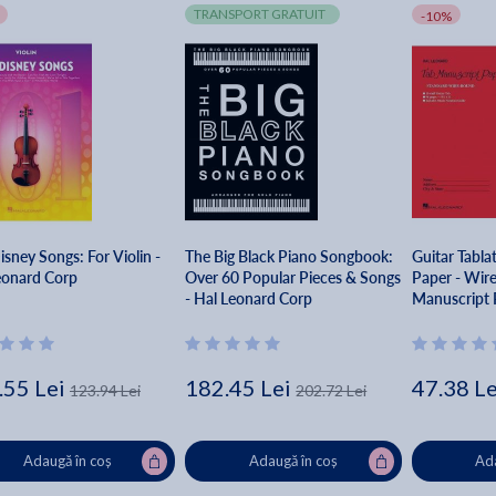
TRANSPORT GRATUIT
-10%
sney Songs: For Violin -
The Big Black Piano Songbook:
Guitar Tabla
eonard Corp
Over 60 Popular Pieces & Songs
Paper - Wir
- Hal Leonard Corp
Manuscript 
Corp
.55 Lei
182.45 Lei
47.38 Le
123.94 Lei
202.72 Lei
Adaugă în coș
Adaugă în coș
Ada