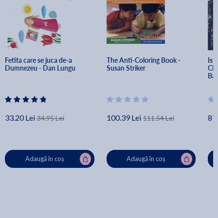
Fetita care se juca de-a 
The Anti-Coloring Book - 
Ist
Dumnezeu - Dan Lungu
Susan Striker
Cla
Bac
Cop
33.20 Lei
100.39 Lei
87.
34.95 Lei
111.54 Lei
Adaugă în coș
Adaugă în coș