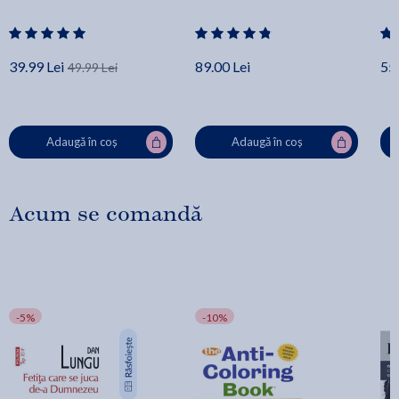
39.99 Lei
89.00 Lei
55.
49.99 Lei
Adaugă în coș
Adaugă în coș
Acum se comandă
-5%
-10%