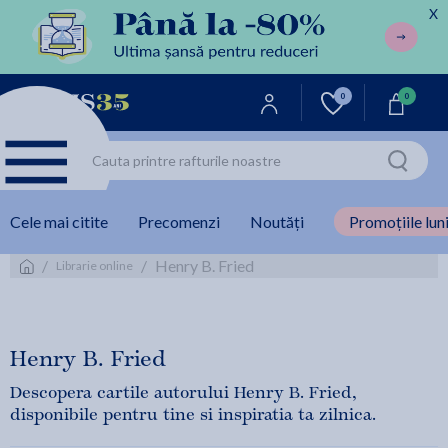
X
0
0
Cele mai citite
Precomenzi
Noutăți
Promoțiile luni
/
/
Henry B. Fried
Librarie online
Henry B. Fried
Descopera cartile autorului Henry B. Fried,
disponibile pentru tine si inspiratia ta zilnica.