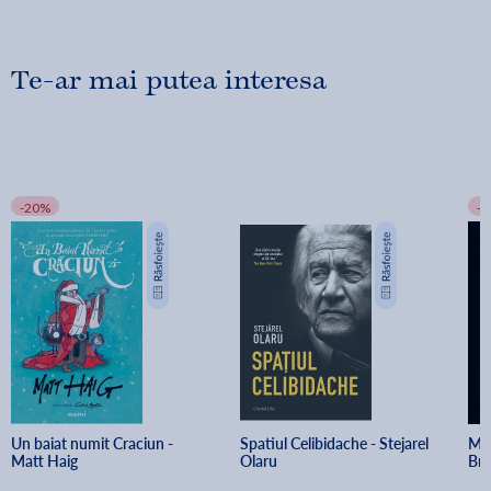
Te-ar mai putea interesa
-20%
-
Un baiat numit Craciun - 
Spatiul Celibidache - Stejarel 
Min
Matt Haig
Olaru
Br