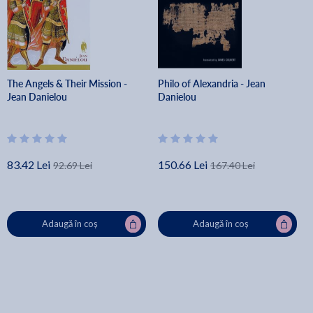
The Angels & Their Mission -
Philo of Alexandria - Jean
Jean Danielou
Danielou
83.42 Lei
150.66 Lei
92.69 Lei
167.40 Lei
Adaugă în coș
Adaugă în coș