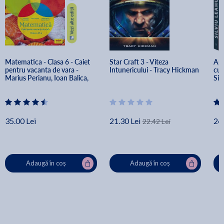
Matematica - Clasa 6 - Caiet 
Star Craft 3 - Viteza 
Apr
pentru vacanta de vara - 
Intunericului - Tracy Hickman
cuc
Marius Perianu, Ioan Balica, 
Sil
Paula Balica, Catalin Stanica, 
Daniela Stanica
35.00 Lei
21.30 Lei
24.
22.42 Lei
Adaugă în coș
Adaugă în coș