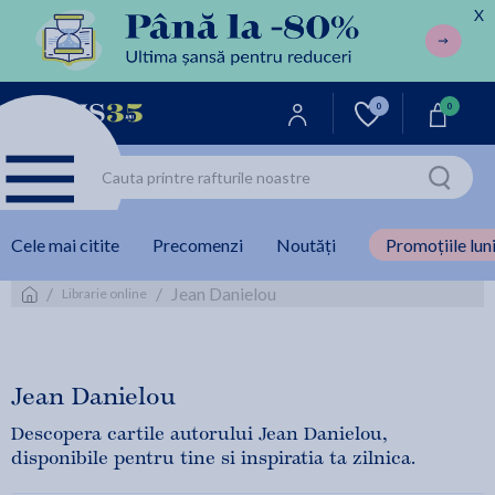
X
0
0
Cele mai citite
Precomenzi
Noutăți
Promoțiile luni
/
/
Jean Danielou
Librarie online
Jean Danielou
Descopera cartile autorului Jean Danielou,
disponibile pentru tine si inspiratia ta zilnica.