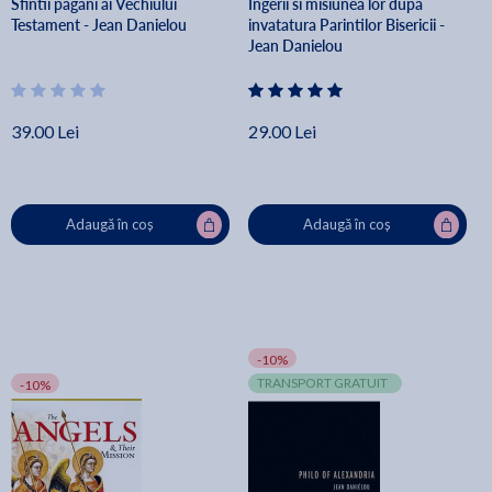
Sfintii pagani ai Vechiului
Ingerii si misiunea lor dupa
Testament - Jean Danielou
invatatura Parintilor Bisericii -
Jean Danielou
39.00 Lei
29.00 Lei
Adaugă în coș
Adaugă în coș
-10%
TRANSPORT GRATUIT
-10%