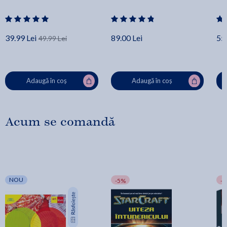
39.99 Lei
89.00 Lei
55.
49.99 Lei
Adaugă în coș
Adaugă în coș
Acum se comandă
NOU
-5%
-