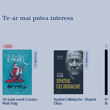
Te-ar mai putea interesa
-20%
-
Un baiat numit Craciun - 
Spatiul Celibidache - Stejarel 
Min
Matt Haig
Olaru
Br