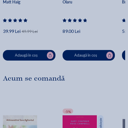
Matt Haig
Olaru
Br
39.99 Lei
89.00 Lei
55.
49.99 Lei
Adaugă în coș
Adaugă în coș
Acum se comandă
-5%