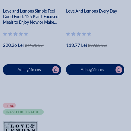
Love and Lemons Simple Feel
Love And Lemons Every Day
Good Food: 125 Plant-Focused
Meals to Enjoy Now or Make
Ahead - Jeanine Donofrio
220.26 Lei
118.77 Lei
244.73 Lei
237.53 Lei
Adaugă în coș
Adaugă în coș
-10%
TRANSPORT GRATUIT