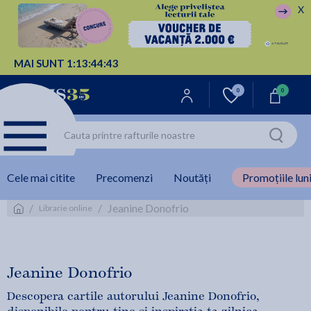
X
MAI SUNT
1:
13:
44:
42
0
0
Cele mai citite
Precomenzi
Noutăți
Promoțiile luni
/
/
Jeanine Donofrio
Librarie online
Jeanine Donofrio
Descopera cartile autorului Jeanine Donofrio,