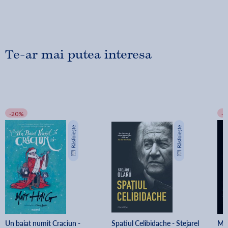
Te-ar mai putea interesa
-20%
-
Un baiat numit Craciun - 
Spatiul Celibidache - Stejarel 
Min