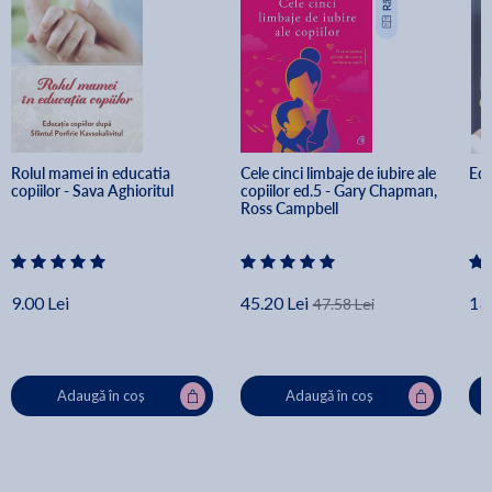
Rolul mamei in educatia 
Cele cinci limbaje de iubire ale 
Edu
copiilor - Sava Aghioritul
copiilor ed.5 - Gary Chapman, 
Ross Campbell
9.00 Lei
45.20 Lei
13.
47.58 Lei
Adaugă în coș
Adaugă în coș