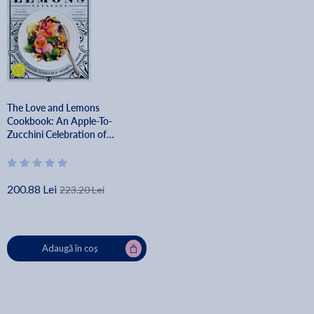
The Love and Lemons
Cookbook: An Apple-To-
Zucchini Celebration of
Impromptu Cooking - Jeanine
Donofrio
200.88 Lei
223.20 Lei
Adaugă în coș