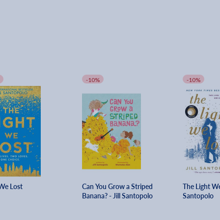
-10%
-10%
 We Lost
Can You Grow a Striped
The Light We 
Banana? - Jill Santopolo
Santopolo