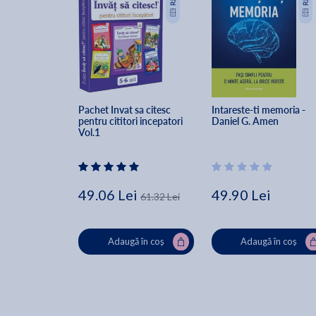
Pachet Invat sa citesc 
Intareste-ti memoria - 
pentru cititori incepatori 
Daniel G. Amen
Vol.1
49.06 Lei
49.90 Lei
61.32 Lei
Adaugă în coș
Adaugă în coș