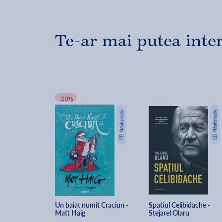
Te-ar mai putea inte
-20%
Un baiat numit Craciun - 
Spatiul Celibidache - 
Matt Haig
Stejarel Olaru