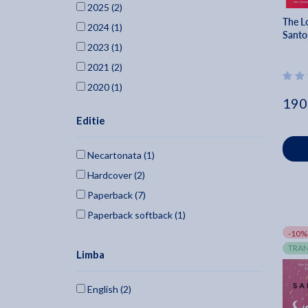
2025 (2)
The Lo
2024 (1)
Santo
2023 (1)
2021 (2)
2020 (1)
190
2018 (2)
Editie
2016 (1)
Necartonata (1)
Hardcover (2)
Paperback (7)
Paperback softback (1)
-10%
TRAN
Limba
English (2)