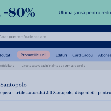
Promoțiile lunii
outăți
Edituri
Card Cadou
Abonea
 fidelitate
Citeste câteva pagini înainte de a cumpăra cărțile
l Santopolo
opera cartile autorului Jill Santopolo, disponibile pentru 