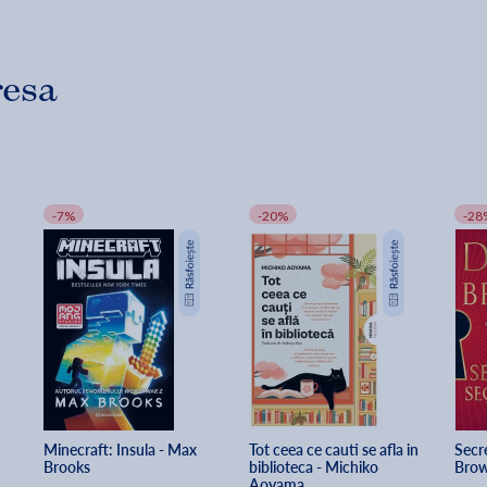
resa
-7%
-20%
-28
Minecraft: Insula - Max 
Tot ceea ce cauti se afla in 
Secre
Brooks
biblioteca - Michiko 
Bro
Aoyama