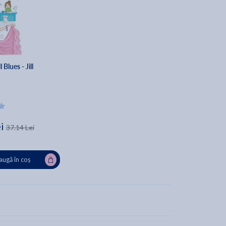
Blues - Jill
i
37.14 Lei
ugă în coș