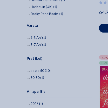
Harlequin (UK) (1)
64.
Rocky Pond Books (1)
Varsta
1-3 Ani (1)
5-7 Ani (1)
-10%
Pret (Lei)
TRAN
peste 50 (10)
30-50 (1)
An aparitie
2026 (1)