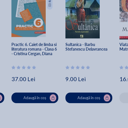
Practic 6. Caiet de limba si 
Sultanica - Barbu 
Viata
literatura romana - Clasa 6 
Stefanescu Delavrancea
Matr
- Cristina Cergan, Diana 
Iacob, Bogdan Ratiu, 
Ioana Tamaian
37.00 Lei
9.00 Lei
16.
Adaugă în coș
Adaugă în coș