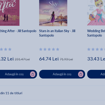
hing After - Jill Santopolo
Stars in an Italian Sky - Jill
Wedding Bell 
Santopolo
Santopolo
.32 Lei
64.74 Lei
33.43 Le
231.47 Lei
71.93 Lei
Adaugă în coș
Adaugă în coș
Ada
 din 11 de titluri