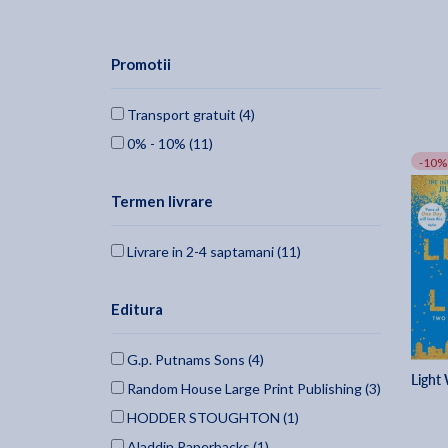
Promotii
Transport gratuit (4)
0% - 10% (11)
-10%
Termen livrare
Livrare in 2-4 saptamani (11)
Editura
G.p. Putnams Sons (4)
Light
Random House Large Print Publishing (3)
HODDER STOUGHTON (1)
Aladdin Paperbacks (1)