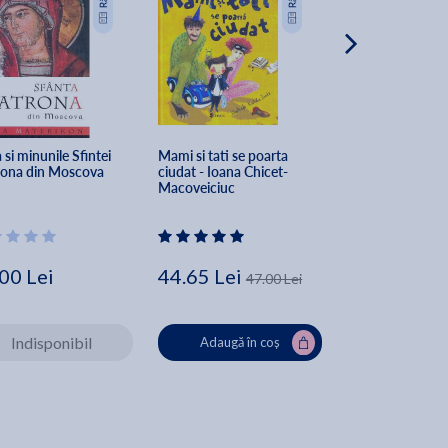
 si minunile Sfintei 
Mami si tati se poarta 
Povesti. Ciubotel
ona din Moscova
ciudat - Ioana Chicet-
ogarului, nuielus
Macoveiciuc
si alte povesti - 
00 Lei
44.65 Lei
34.50 Lei
47.00 Lei
Indisponibil
Adaugă în coș
Adaugă în