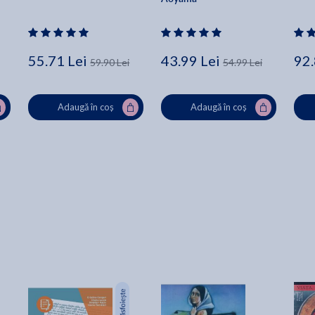
55.71 Lei
43.99 Lei
92.
59.90 Lei
54.99 Lei
Adaugă în coș
Adaugă în coș