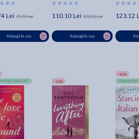
74 Lei
110.10 Lei
123.12 
71.93 Lei
122.33 Lei
Adaugă în coș
Adaugă în coș
Ada
-10%
SPORT GRATUIT
TRANSPORT
-10%