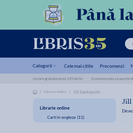
Categorii
Cele mai citite
Precomenzi
N
Livrare gratuită peste 135 de lei
Economisește cu puncte de
/
/
Jill Santopolo
Librarie online
Jil
Librarie online
Desc
Carti in engleza
(11)