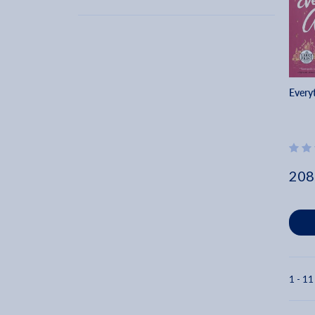
Everyt
208
1 - 11