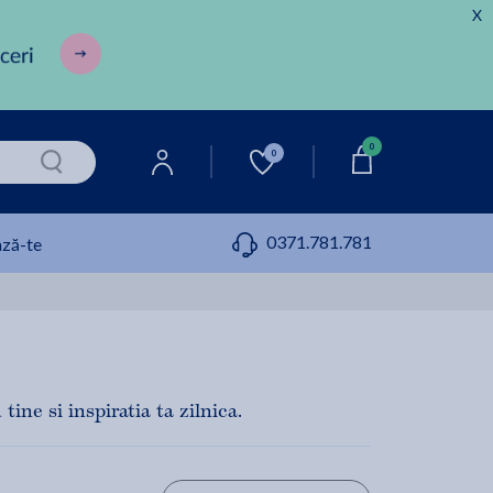
X
0
0
0371.781.781
ză-te
tine si inspiratia ta zilnica.