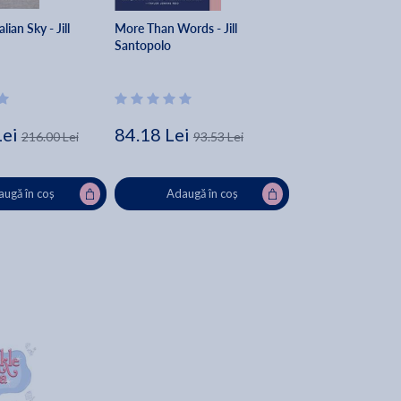
alian Sky - Jill
More Than Words - Jill
Santopolo
Lei
84.18 Lei
216.00 Lei
93.53 Lei
ugă în coș
Adaugă în coș