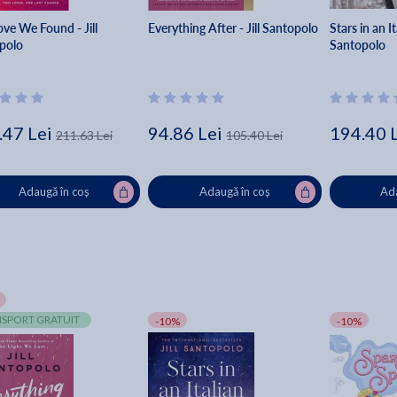
ve We Found - Jill
Everything After - Jill Santopolo
Stars in an It
polo
Santopolo
.47 Lei
94.86 Lei
194.40 
211.63 Lei
105.40 Lei
Adaugă în coș
Adaugă în coș
Ada
SPORT GRATUIT
-10%
-10%