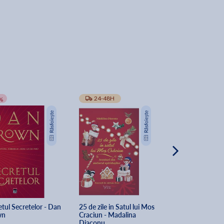
-10%
24-48H
TRANSPORT GRA
%
tul Secretelor - Dan 
25 de zile in Satul lui Mos 
The Secret of Sec
wn
Craciun - Madalina 
Dan Brown
Diaconu