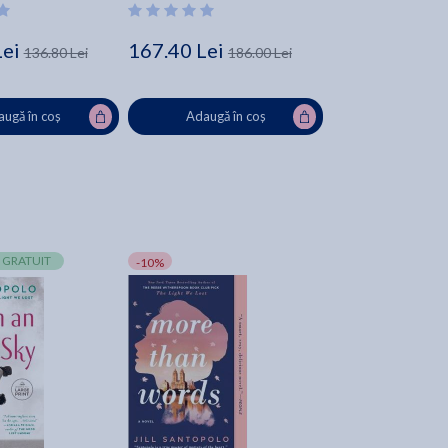
Lei
167.40 Lei
136.80 Lei
186.00 Lei
ugă în coș
Adaugă în coș
 GRATUIT
-10%