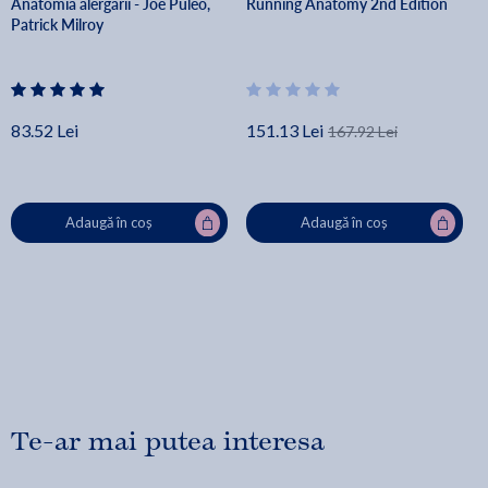
Anatomia alergarii - Joe Puleo,
Running Anatomy 2nd Edition
Patrick Milroy
83.52 Lei
151.13 Lei
167.92 Lei
Adaugă în coș
Adaugă în coș
Te-ar mai putea interesa