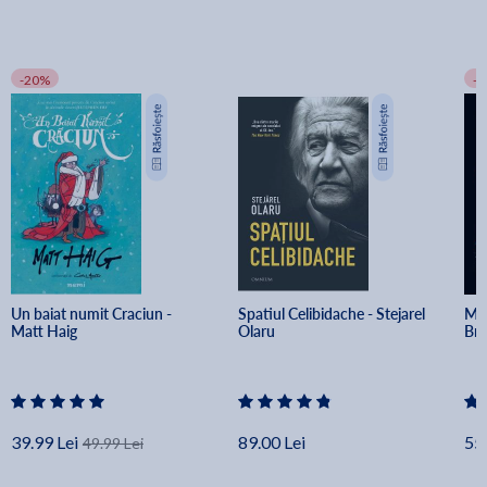
-20%
-
Un baiat numit Craciun - 
Spatiul Celibidache - Stejarel 
Min
Matt Haig
Olaru
Br
39.99 Lei
89.00 Lei
55.
49.99 Lei