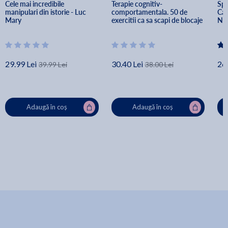
Cele mai incredibile 
Terapie cognitiv-
Spi
manipulari din istorie - Luc 
comportamentala. 50 de 
Cah
Mary
exercitii ca sa scapi de blocaje 
Nic
- Juliette Marty
29.99 Lei
30.40 Lei
26.
39.99 Lei
38.00 Lei
Adaugă în coș
Adaugă în coș