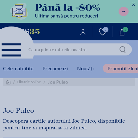
X
0
0
Cele mai citite
Precomenzi
Noutăți
Promoțiile luni
/
/
Joe Puleo
Librarie online
Joe Puleo
Descopera cartile autorului Joe Puleo, disponibile
pentru tine si inspiratia ta zilnica.