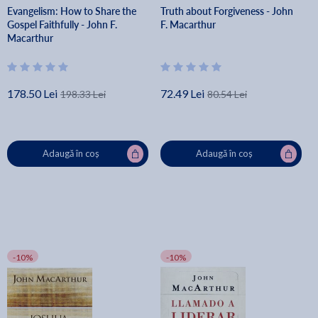
Evangelism: How to Share the
Truth about Forgiveness - John
Gospel Faithfully - John F.
F. Macarthur
Macarthur
178.50 Lei
72.49 Lei
198.33 Lei
80.54 Lei
Adaugă în coș
Adaugă în coș
-10%
-10%