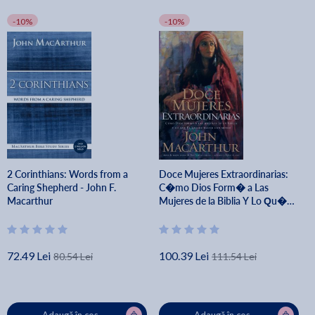
-10%
-10%
2 Corinthians: Words from a
Doce Mujeres Extraordinarias:
Caring Shepherd - John F.
C�mo Dios Form� a Las
Macarthur
Mujeres de la Biblia Y Lo Qu�
�l Quiere Hacer Con Usted -
John F. Macarthur
72.49 Lei
100.39 Lei
80.54 Lei
111.54 Lei