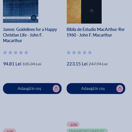
James: Guidelines for a Happy
Biblia de Estudio MacArthur-Rvr
Christian Life - John F.
1960 - John F. Macarthur
Macarthur
94.81 Lei
223.15 Lei
105.34 Lei
247.94 Lei
Adaugă în coș
Adaugă în coș
-10%
TRANSPORT GRATUIT
-10%