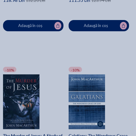
132.20 Lei
123.94 Lei
Adaugă în coș
Adaugă în coș
-10%
-10%
The Murder of Jesus: A Study of
Galatians: The Wondrous Grace