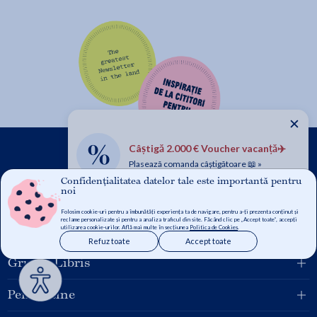
✕
Câștigă 2.000 € Voucher vacanță✈️
Plasează comanda câștigătoare 📖 »
Confidențialitatea datelor tale este importantă pentru
noi
Folosim cookie-uri pentru a îmbunătăți experiența ta de navigare, pentru a-ți prezenta conținut și
reclame personalizate și pentru a analiza traficul din site. Făcând clic pe „Accept toate”, accepți
utilizarea cookie-urilor. Află mai multe în secțiunea
Politica de Cookies
.
Refuz toate
Accept toate
Grupul Libris
Pentru tine