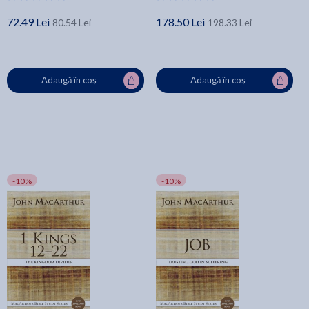
72.49 Lei
178.50 Lei
80.54 Lei
198.33 Lei
Adaugă în coș
Adaugă în coș
-10%
-10%