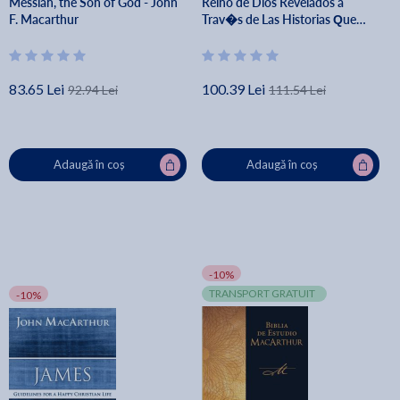
Messiah, the Son of God - John
Reino de Dios Revelados a
F. Macarthur
Trav�s de Las Historias Que
Jes�s Cont� - John F.
Macarthur
83.65 Lei
100.39 Lei
92.94 Lei
111.54 Lei
Adaugă în coș
Adaugă în coș
-10%
TRANSPORT GRATUIT
-10%