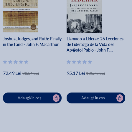
Joshua, Judges, and Ruth: Finally
Llamado a Liderar: 26 Lecciones
in the Land - John F. Macarthur
de Liderazgo de la Vida del
Ap�stol Pablo - John F.
Macarthur
72.49 Lei
95.17 Lei
80.54 Lei
105.75 Lei
Adaugă în coș
Adaugă în coș