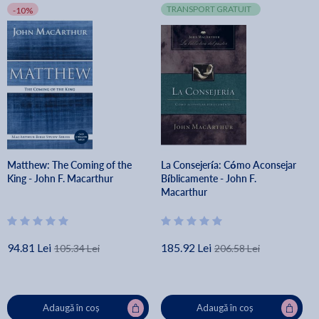
TRANSPORT GRATUIT
-10%
Matthew: The Coming of the
La Consejería: Cómo Aconsejar
King - John F. Macarthur
Bíblicamente - John F.
Macarthur
94.81 Lei
185.92 Lei
105.34 Lei
206.58 Lei
Adaugă în coș
Adaugă în coș