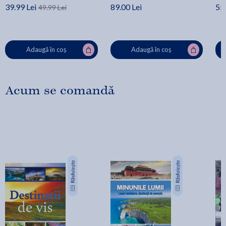
39.99 Lei
89.00 Lei
55.
49.99 Lei
Adaugă în coș
Adaugă în coș
Acum se comandă