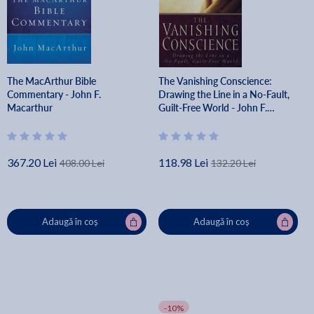
The MacArthur Bible
The Vanishing Conscience:
Commentary - John F.
Drawing the Line in a No-Fault,
Macarthur
Guilt-Free World - John F.
Macarthur
367.20 Lei
118.98 Lei
408.00 Lei
132.20 Lei
Adaugă în coș
Adaugă în coș
-10%