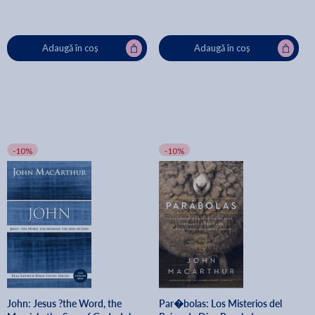
Adaugă în coș
Adaugă în coș
-10%
-10%
John: Jesus ?the Word, the
Par�bolas: Los Misterios del