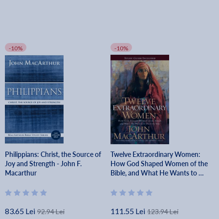
-10%
-10%
Philippians: Christ, the Source of
Twelve Extraordinary Women:
Joy and Strength - John F.
How God Shaped Women of the
Macarthur
Bible, and What He Wants to Do
with You - John F. Macarthur
83.65 Lei
111.55 Lei
92.94 Lei
123.94 Lei