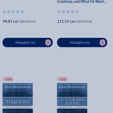
Greatness, and What He Wants
to Do with You - John F.
Macarthur
94.81 Lei
111.55 Lei
105.34 Lei
123.94 Lei
Adaugă în coș
Adaugă în coș
-10%
-10%