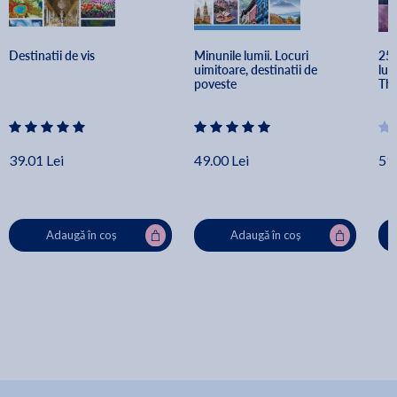
Destinatii de vis
Minunile lumii. Locuri 
25 
uimitoare, destinatii de 
lum
poveste
Th
39.01 Lei
49.00 Lei
59.
Adaugă în coș
Adaugă în coș