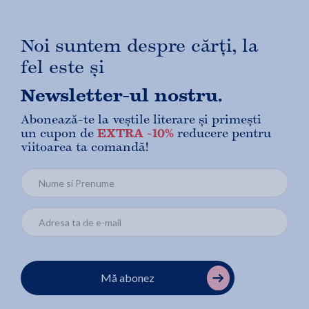
Noi suntem despre cărți, la
fel este și
Newsletter-ul nostru.
Abonează-te la veștile literare și primești
un cupon de
EXTRA -10%
reducere pentru
viitoarea ta comandă!
Mă abonez