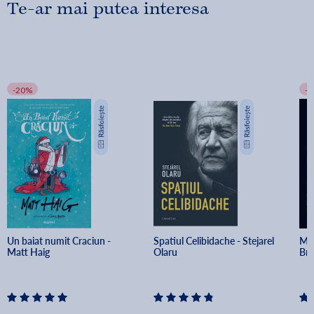
Te-ar mai putea interesa
-20%
-
Un baiat numit Craciun - 
Spatiul Celibidache - Stejarel 
Min
Matt Haig
Olaru
Br