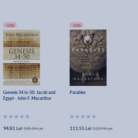
-10%
-10%
Genesis 34 to 50: Jacob and
Parables
Egypt - John F. Macarthur
94.81 Lei
111.55 Lei
105.34 Lei
123.94 Lei