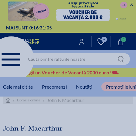
X
MAI SUNT
0:
16:
31:
04
0
0
Câștigă un Voucher de Vacanță 2000 euro!
⛟
Cele mai citite
Precomenzi
Noutăți
Promoțiile luni
/
/
John F. Macarthur
Librarie online
John F. Macarthur