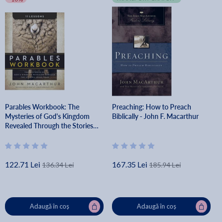
Parables Workbook: The
Preaching: How to Preach
Mysteries of God's Kingdom
Biblically - John F. Macarthur
Revealed Through the Stories
Jesus Told - John F. Macarthur
122.71 Lei
167.35 Lei
136.34 Lei
185.94 Lei
Adaugă în coș
Adaugă în coș