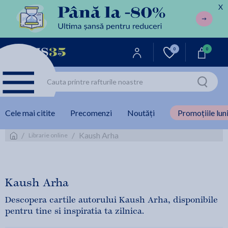
X
0
0
Cele mai citite
Precomenzi
Noutăți
Promoțiile luni
/
/
Kaush Arha
Librarie online
Kaush Arha
Descopera cartile autorului Kaush Arha, disponibile
pentru tine si inspiratia ta zilnica.