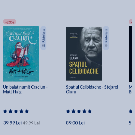
-20%
-
Un baiat numit Craciun - 
Spatiul Celibidache - Stejarel 
Min
Matt Haig
Olaru
Br
39.99 Lei
89.00 Lei
55.
49.99 Lei