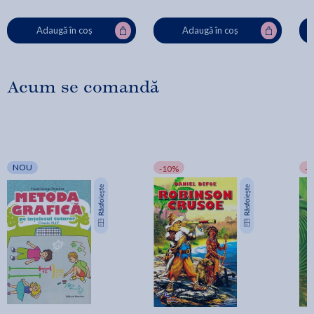
Adaugă în coș
Adaugă în coș
Acum se comandă
NOU
-10%
-