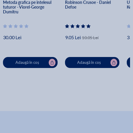
Metoda grafica pe intelesul 
Robinson Crusoe - Daniel 
Ura
tuturor - Viorel-George 
Defoe
Kel
Dumitru
30.00 Lei
9.05 Lei
33.
10.05 Lei
Adaugă în coș
Adaugă în coș