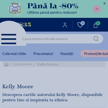
X
0
0
Cele mai citite
Precomenzi
Noutăți
Promoțiile luni
/
/
Kelly Moore
Librarie online
Kelly Moore
Descopera cartile autorului Kelly Moore, disponibile
pentru tine si inspiratia ta zilnica.