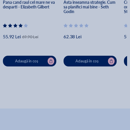
Pana cand raul cel mare ne va 
Asta inseamna strategie. Cum 
Cum
desparti - Elizabeth Gilbert
sa planifici mai bine - Seth 
ori
Godin
Sta
55.92 Lei
62.38 Lei
51.
69.90 Lei
Adaugă în coș
Adaugă în coș