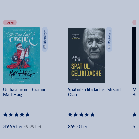
-20%
-
Un baiat numit Craciun - 
Spatiul Celibidache - Stejarel 
Min
Matt Haig
Olaru
Br
39.99 Lei
89.00 Lei
55.
49.99 Lei