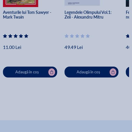
Aventurile lui Tom Sawyer - 
Legendele Olimpului Vol.1: 
Fet
Mark Twain
Zeii - Alexandru Mitru
num
11.00 Lei
49.49 Lei
40.
Adaugă în coș
Adaugă în coș