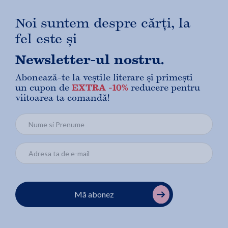
Noi suntem despre cărți, la
fel este și
Newsletter-ul nostru.
Abonează-te la veștile literare și primești
un cupon de
EXTRA -10%
reducere pentru
viitoarea ta comandă!
Mă abonez