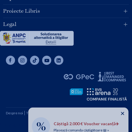
Proiecte Libris
Legal
✕
Despre noi
Termeni și condiții
Cum cumpăr
Contact
Câștigă 2.000 € Voucher vacanță✈️
Copyright © 2026 SC Libris SRL, CUI: RO1094992, Reg. Com.
Plasează comanda câștigătoare 📖 »
J08/1997 1991