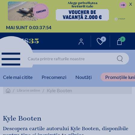
X
MAI SUNT
0:
03:
37:
53
0
0
Cele mai citite
Precomenzi
Noutăți
Promoțiile luni
/
/
Kyle Booten
Librarie online
Kyle Booten
Descopera cartile autorului Kyle Booten, disponibile