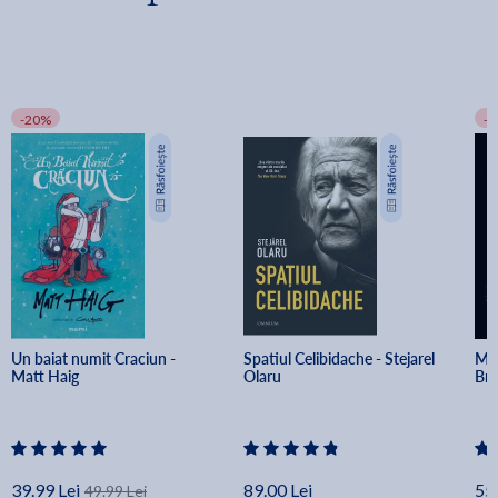
-20%
-
Un baiat numit Craciun - 
Spatiul Celibidache - Stejarel 
Min
Matt Haig
Olaru
Br
39.99 Lei
89.00 Lei
55.
49.99 Lei