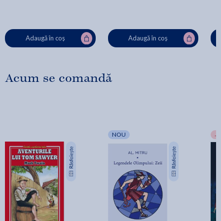
Adaugă în coș
Adaugă în coș
Acum se comandă
NOU
-