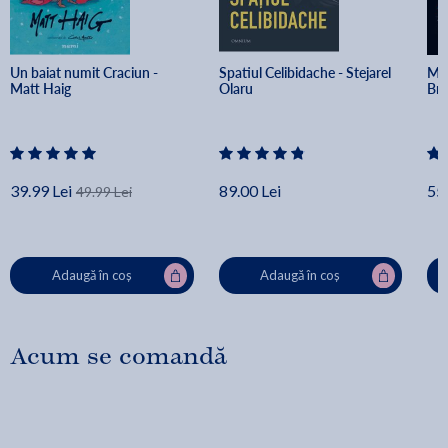
Un baiat numit Craciun - 
Spatiul Celibidache - Stejarel 
Min
Matt Haig
Olaru
Br
39.99 Lei
89.00 Lei
55.
49.99 Lei
Adaugă în coș
Adaugă în coș
Acum se comandă