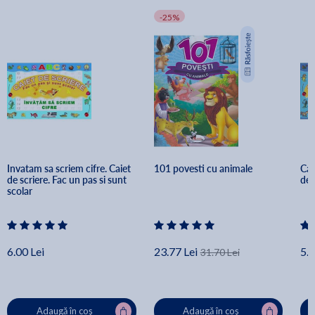
-25%
Invatam sa scriem cifre. Caiet 
101 povesti cu animale
Cai
de scriere. Fac un pas si sunt 
deg
scolar
6.00 Lei
23.77 Lei
5.1
31.70 Lei
Adaugă în coș
Adaugă în coș