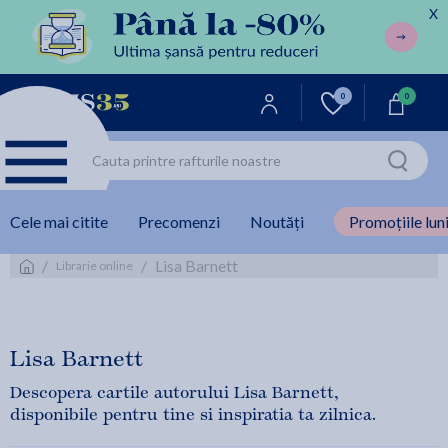
X
0
0
Cele mai citite
Precomenzi
Noutăți
Promoțiile luni
/
/
Lisa Barnett
Librarie online
Lisa Barnett
Descopera cartile autorului Lisa Barnett,
disponibile pentru tine si inspiratia ta zilnica.