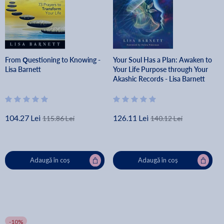
From Questioning to Knowing -
Your Soul Has a Plan: Awaken to
Lisa Barnett
Your Life Purpose through Your
Akashic Records - Lisa Barnett
104.27 Lei
126.11 Lei
115.86 Lei
140.12 Lei
Adaugă în coș
Adaugă în coș
-10%