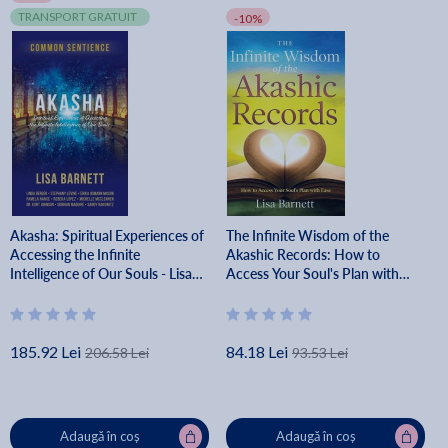
TRANSPORT GRATUIT
-10%
Akasha: Spiritual Experiences of
The Infinite Wisdom of the
Accessing the Infinite
Akashic Records: How to
Intelligence of Our Souls - Lisa
Access Your Soul's Plan with
Barnett
Ease - Lisa Barnett
185.92 Lei
84.18 Lei
206.58 Lei
93.53 Lei
Adaugă în coș
Adaugă în coș