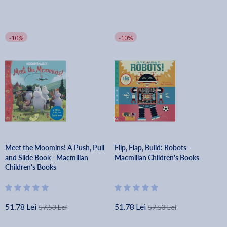
-10%
-10%
Meet the Moomins! A Push, Pull
Flip, Flap, Build: Robots -
and Slide Book - Macmillan
Macmillan Children's Books
Children's Books
51.78 Lei
51.78 Lei
57.53 Lei
57.53 Lei