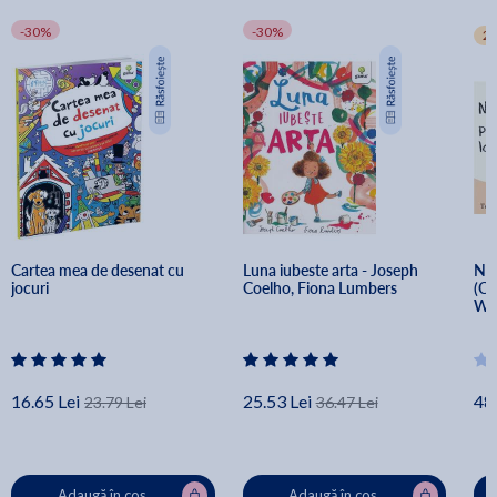
-30%
-30%
2+
Cartea mea de desenat cu 
Luna iubeste arta - Joseph 
Nu 
jocuri
Coelho, Fiona Lumbers
(Ca
Wi
16.65 Lei
25.53 Lei
48.
23.79 Lei
36.47 Lei
Adaugă în coș
Adaugă în coș