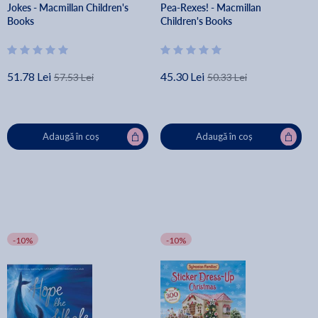
Jokes - Macmillan Children's
Pea-Rexes! - Macmillan
Books
Children's Books
51.78 Lei
45.30 Lei
57.53 Lei
50.33 Lei
Adaugă în coș
Adaugă în coș
-10%
-10%