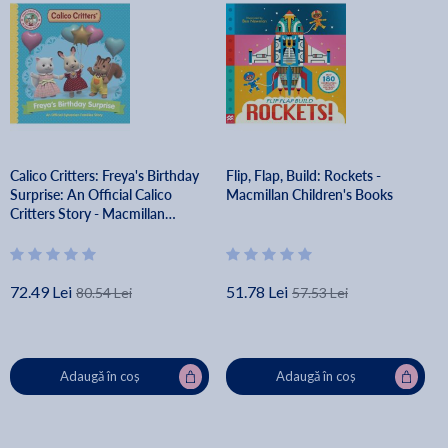
Calico Critters: Freya's Birthday
Flip, Flap, Build: Rockets -
Surprise: An Official Calico
Macmillan Children's Books
Critters Story - Macmillan
Children's Books
72.49 Lei
51.78 Lei
80.54 Lei
57.53 Lei
Adaugă în coș
Adaugă în coș