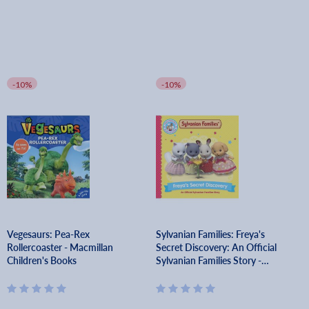
-10%
-10%
Vegesaurs: Pea-Rex
Sylvanian Families: Freya's
Rollercoaster - Macmillan
Secret Discovery: An Official
Children's Books
Sylvanian Families Story -
Macmillan Children's Books