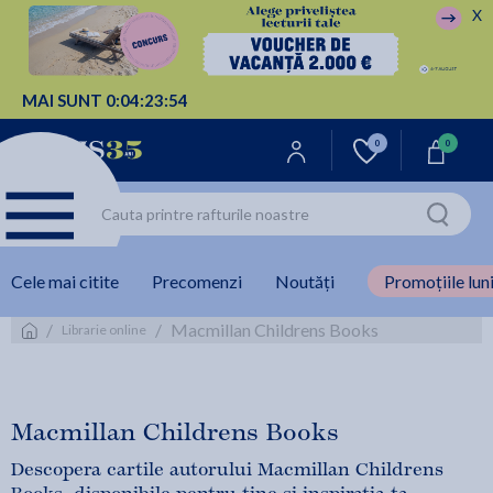
X
MAI SUNT
0:
04:
23:
53
0
0
Cele mai citite
Precomenzi
Noutăți
Promoțiile luni
/
/
Macmillan Childrens Books
Librarie online
Macmillan Childrens Books
Descopera cartile autorului Macmillan Childrens