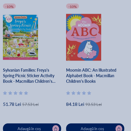
-10%
-10%
Sylvanian Families: Freya's
Moomin ABC: An Illustrated
Spring Picnic Sticker Activity
Alphabet Book - Macmillan
Book - Macmillan Children's
Children's Books
Books
51.78 Lei
84.18 Lei
57.53 Lei
93.53 Lei
Adaugă în coș
Adaugă în coș