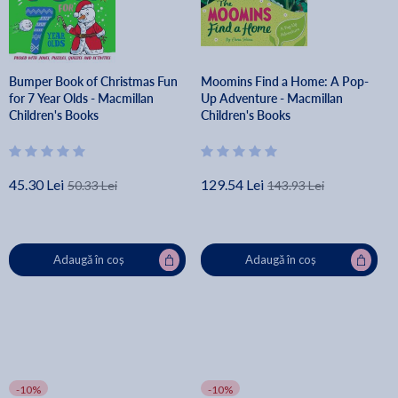
Bumper Book of Christmas Fun
Moomins Find a Home: A Pop-
for 7 Year Olds - Macmillan
Up Adventure - Macmillan
Children's Books
Children's Books
45.30 Lei
129.54 Lei
50.33 Lei
143.93 Lei
Adaugă în coș
Adaugă în coș
-10%
-10%