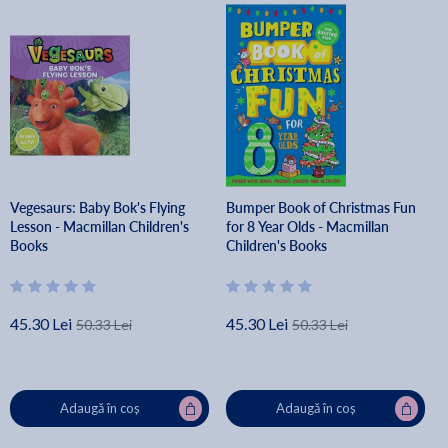
Vegesaurs: Baby Bok's Flying
Bumper Book of Christmas Fun
Lesson - Macmillan Children's
for 8 Year Olds - Macmillan
Books
Children's Books
45.30 Lei
45.30 Lei
50.33 Lei
50.33 Lei
Adaugă în coș
Adaugă în coș