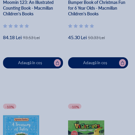
Moomin 123: An Illustrated
Bumper Book of Christmas Fun
Counting Book - Macmillan
for 6 Year Olds - Macmillan
Children's Books
Children's Books
84.18 Lei
45.30 Lei
93.53 Lei
50.33 Lei
Adaugă în coș
Adaugă în coș
-10%
-10%