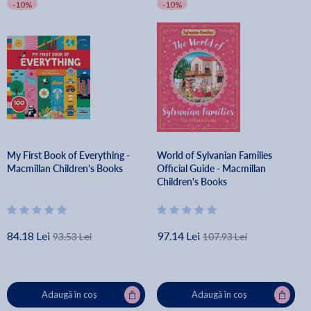
-10%
-10%
My First Book of Everything -
World of Sylvanian Families
Macmillan Children's Books
Official Guide - Macmillan
Children's Books
84.18 Lei
97.14 Lei
93.53 Lei
107.93 Lei
Adaugă în coș
Adaugă în coș