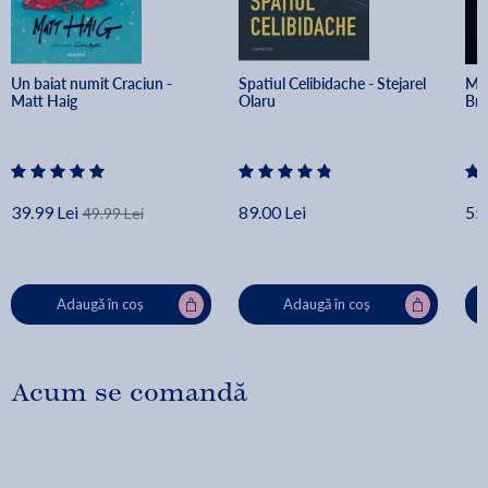
Un baiat numit Craciun - 
Spatiul Celibidache - Stejarel 
Min
Matt Haig
Olaru
Br
39.99 Lei
89.00 Lei
55.
49.99 Lei
Adaugă în coș
Adaugă în coș
Acum se comandă