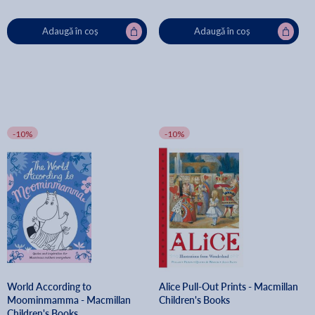
Adaugă în coș
Adaugă în coș
-10%
-10%
World According to
Alice Pull-Out Prints - Macmillan
Moominmamma - Macmillan
Children's Books
Children's Books