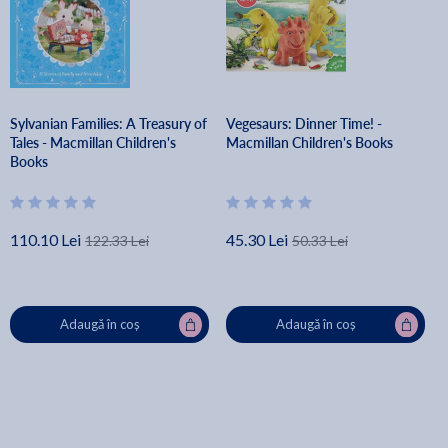
Sylvanian Families: A Treasury of
Vegesaurs: Dinner Time! -
Tales - Macmillan Children's
Macmillan Children's Books
Books
110.10 Lei
45.30 Lei
122.33 Lei
50.33 Lei
Adaugă în coș
Adaugă în coș