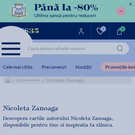
X
0
0
Cele mai citite
Precomenzi
Noutăți
Promoțiile luni
/
/
Nicoleta Zanoaga
Librarie online
Nicoleta Zanoaga
Descopera cartile autorului Nicoleta Zanoaga,
disponibile pentru tine si inspiratia ta zilnica.