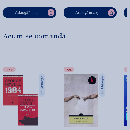
Adaugă în coș
Adaugă în coș
Acum se comandă
-15%
-5%
-