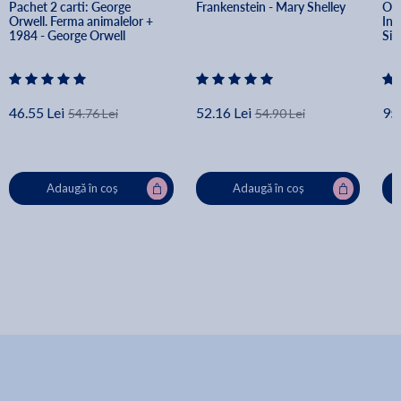
Pachet 2 carti: George 
Frankenstein - Mary Shelley
Ope
Orwell. Ferma animalelor + 
Int
1984 - George Orwell
Si
46.55 Lei
52.16 Lei
95.
54.76 Lei
54.90 Lei
Adaugă în coș
Adaugă în coș