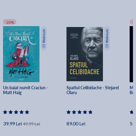
-20%
-
Un baiat numit Craciun - 
Spatiul Celibidache - Stejarel 
Min
Matt Haig
Olaru
Br
39.99 Lei
89.00 Lei
55.
49.99 Lei