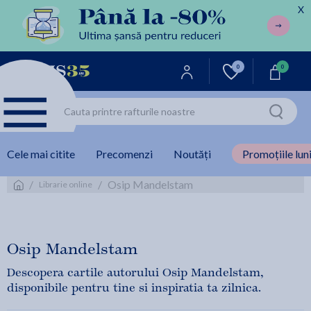
X
0
0
Cele mai citite
Precomenzi
Noutăți
Promoțiile luni
/
/
Osip Mandelstam
Librarie online
Osip Mandelstam
Descopera cartile autorului Osip Mandelstam,
disponibile pentru tine si inspiratia ta zilnica.