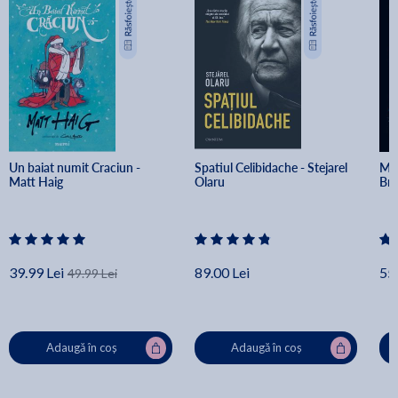
Un baiat numit Craciun - 
Spatiul Celibidache - Stejarel 
Min
Matt Haig
Olaru
Br
39.99 Lei
89.00 Lei
55.
49.99 Lei
Adaugă în coș
Adaugă în coș