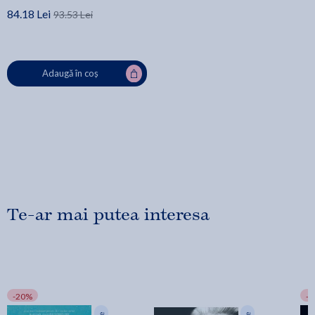
84.18 Lei
93.53 Lei
Adaugă în coș
Te-ar mai putea interesa
-20%
-