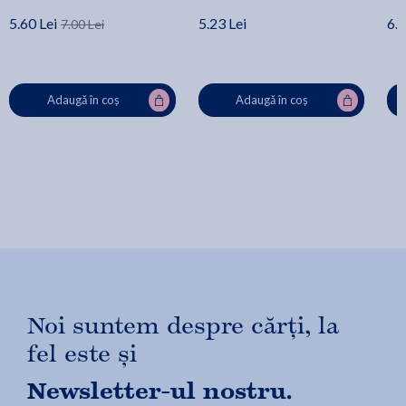
5.60 Lei
5.23 Lei
6.0
7.00 Lei
Adaugă în coș
Adaugă în coș
Noi suntem despre cărți, la
fel este și
Newsletter-ul nostru.