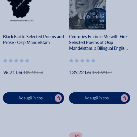
Black Earth: Selected Poems and
Centuries Encircle Me with Fire:
Prose - Osip Mandelstam
Selected Poems of Osip
Mandelstam. a Bilingual English-
Russian Edition - Osip
Mandelstam
98.21 Lei
139.22 Lei
109.12 Lei
154.69 Lei
Adaugă în coș
Adaugă în coș
-10%