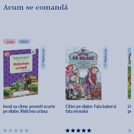
Acum se comandă
NOU
-20%
Invat sa citesc povesti scurte 
Citim pe silabe: Fata babei si 
Urs
pe silabe. Ridichea uriasa
fata mosului
pe 