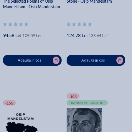
The Selected Poems of Osip
Stone - Osip Mandelstam
Mandelstam - Osip Mandelstam
94.58 Lei
124.78 Lei
105.09 Lei
138.64 Lei
Adaugă în coș
Adaugă în coș
-10%
TRANSPORT GRATUIT
-10%