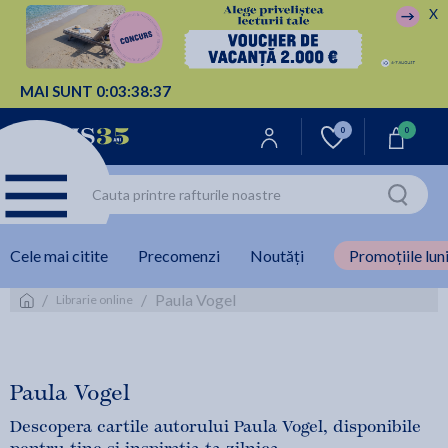
X
MAI SUNT
0:
03:
38:
36
0
0
Cele mai citite
Precomenzi
Noutăți
Promoțiile luni
/
/
Paula Vogel
Librarie online
Paula Vogel
Descopera cartile autorului Paula Vogel, disponibile