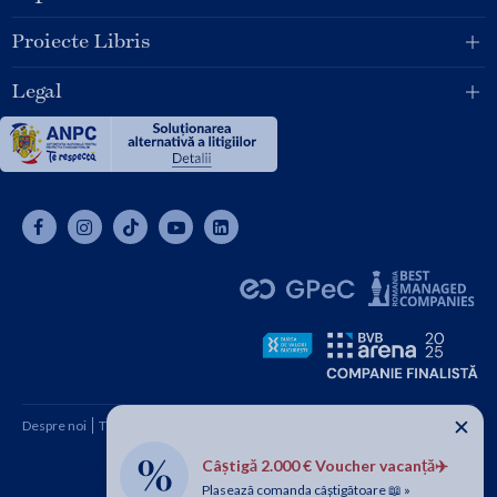
Proiecte Libris
Legal
✕
Despre noi
Termeni și condiții
Cum cumpăr
Contact
Câștigă 2.000 € Voucher vacanță✈️
Copyright © 2026 SC Libris SRL, CUI: RO1094992, Reg. Com.
Plasează comanda câștigătoare 📖 »
J08/1997 1991