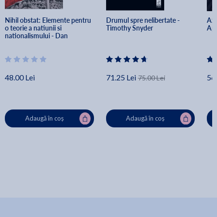
Nihil obstat: Elemente pentru 
Drumul spre nelibertate - 
Axa
o teorie a natiunii si 
Timothy Snyder
Ap
nationalismului - Dan 
Dungaciu
48.00 Lei
71.25 Lei
56.
75.00 Lei
Adaugă în coș
Adaugă în coș