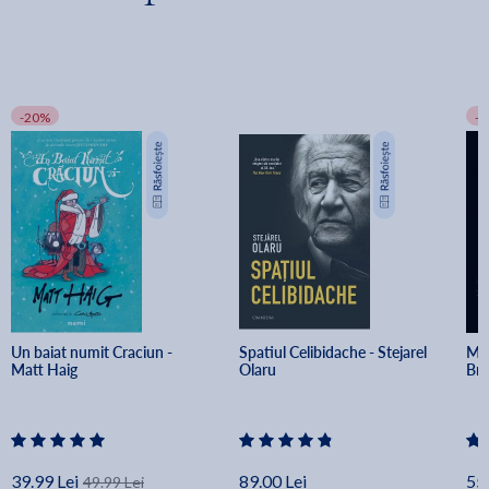
-20%
-
Un baiat numit Craciun - 
Spatiul Celibidache - Stejarel 
Min
Matt Haig
Olaru
Br
39.99 Lei
89.00 Lei
55.
49.99 Lei