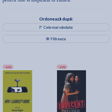
pentru tine si inspiratia ta zilnica.
Ordonează după:
Cele mai vândute
Filtreaza
-10%
-10%