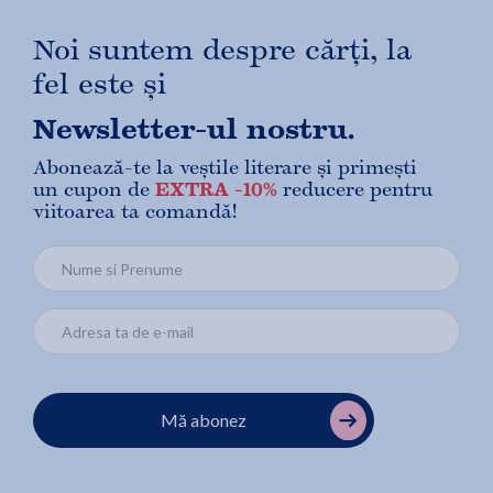
Noi suntem despre cărți, la
fel este și
Newsletter-ul nostru.
Abonează-te la veștile literare și primești
un cupon de
EXTRA -10%
reducere pentru
viitoarea ta comandă!
Mă abonez