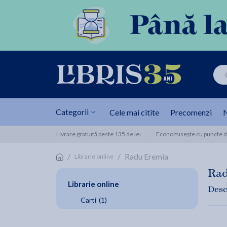
Categorii
Cele mai citite
Precomenzi
N
Livrare gratuită peste 135 de lei
Economisește cu puncte de
/
/
Radu Eremia
Librarie online
Ra
Librarie online
Desc
Carti
(1)