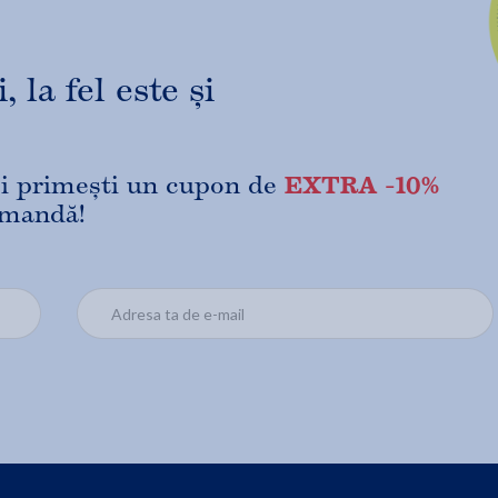
 la fel este și
EXTRA -10%
 și primești un cupon de
omandă!