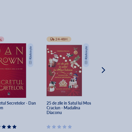
-10%
24-48H
TRANSPORT GRA
%
tul Secretelor - Dan 
25 de zile in Satul lui Mos 
The Secret of Sec
wn
Craciun - Madalina 
Dan Brown
Diaconu