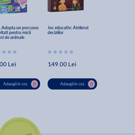
. Adopta un porcusor. 
Joc educativ: Atelierul 
Terapia prin scris
itati pentru micii 
deciziilor
exercitii pentru a
ori de animale
cunoaste mai bin
d'Astragal
00 Lei
149.00 Lei
33.84 Lei
42
Adaugă în coș
Adaugă în coș
Adaugă în