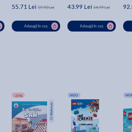
55.71 Lei
43.99 Lei
92.
59.90 Lei
54.99 Lei
Adaugă în coș
Adaugă în coș
NOU
NO
-25%