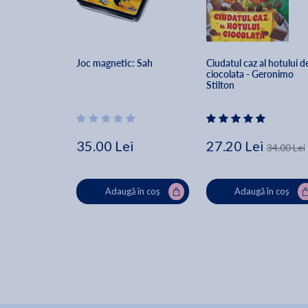
Joc magnetic: Sah
Ciudatul caz al hotului de
ciocolata - Geronimo 
Stilton
35.00 Lei
27.20 Lei
34.00 Lei
Adaugă în coș
Adaugă în coș