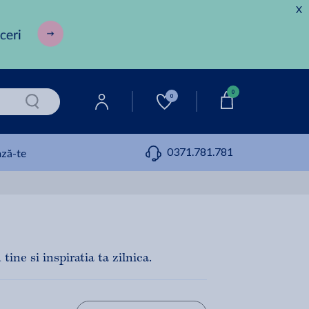
X
0
0
0371.781.781
ză-te
ine si inspiratia ta zilnica.