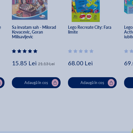
 
Sa invatam sah - Milorad 
Lego Recreate City: Fara 
Lego
Kovacevic, Goran 
limite
Activ
Milisavljevic 
iubit
15.85 Lei
68.00 Lei
69.
21.13 Lei
Adaugă în coș
Adaugă în coș