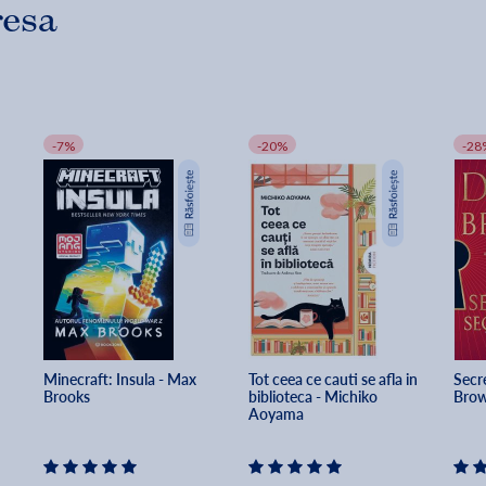
resa
-7%
-20%
-28
Minecraft: Insula - Max 
Tot ceea ce cauti se afla in 
Secre
Brooks
biblioteca - Michiko 
Bro
Aoyama