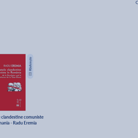
O
e clandestine comuniste
mania - Radu Eremia