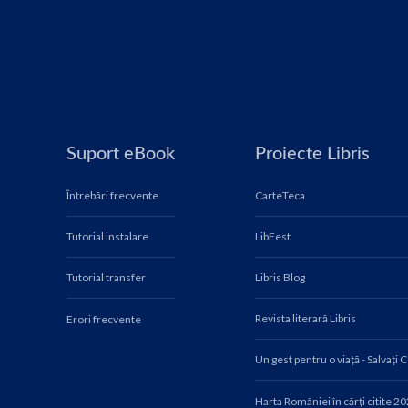
Suport eBook
Proiecte Libris
Întrebări frecvente
CarteTeca
Tutorial instalare
LibFest
Tutorial transfer
Libris Blog
Revista literară Libris
Erori frecvente
Un gest pentru o viață - Salvați 
Harta României în cărți citite 2