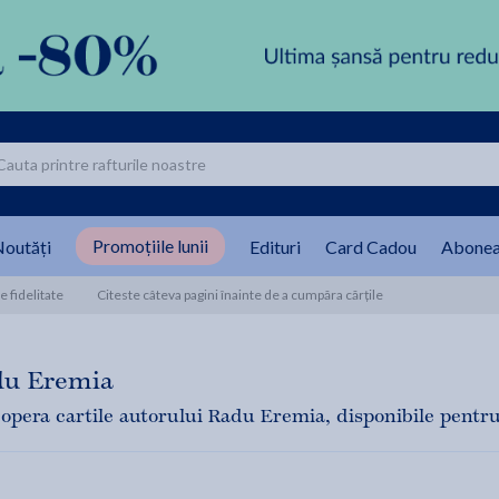
Promoțiile lunii
outăți
Edituri
Card Cadou
Abonea
 fidelitate
Citeste câteva pagini înainte de a cumpăra cărțile
du Eremia
opera cartile autorului Radu Eremia, disponibile pentru t