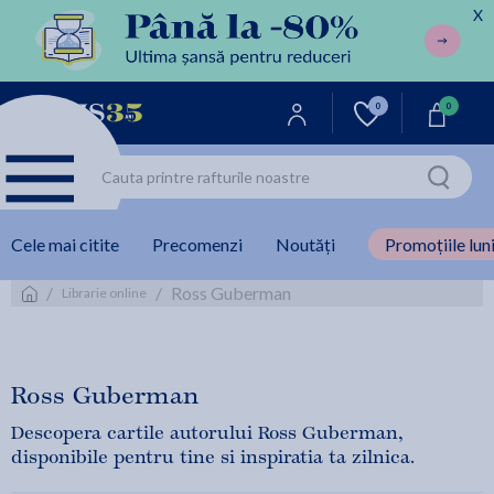
X
0
0
Cele mai citite
Precomenzi
Noutăți
Promoțiile luni
/
/
Ross Guberman
Librarie online
Ross Guberman
Descopera cartile autorului Ross Guberman,
disponibile pentru tine si inspiratia ta zilnica.