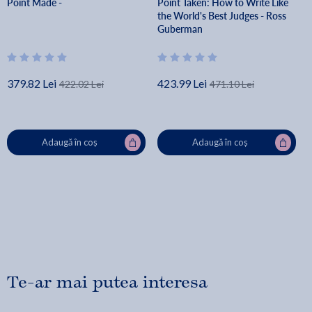
Point Made -
Point Taken: How to Write Like
the World's Best Judges - Ross
Guberman
379.82 Lei
423.99 Lei
422.02 Lei
471.10 Lei
Adaugă în coș
Adaugă în coș
Te-ar mai putea interesa