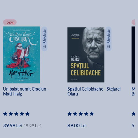
-20%
-
Un baiat numit Craciun - 
Spatiul Celibidache - Stejarel 
Min
Matt Haig
Olaru
Br
39.99 Lei
89.00 Lei
55.
49.99 Lei