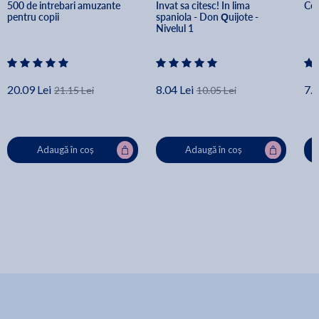
500 de intrebari amuzante 
Invat sa citesc! In lima 
Cel
pentru copii
spaniola - Don Quijote - 
Nivelul 1
20.09 Lei
8.04 Lei
7.9
21.15 Lei
10.05 Lei
Adaugă în coș
Adaugă în coș