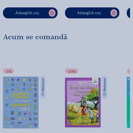
Adaugă în coș
Adaugă în coș
Acum se comandă
-5%
-20%
-