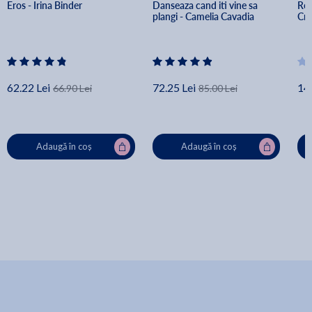
Eros - Irina Binder
Danseaza cand iti vine sa 
Rom
plangi - Camelia Cavadia
Cri
62.22 Lei
72.25 Lei
14
66.90 Lei
85.00 Lei
Adaugă în coș
Adaugă în coș