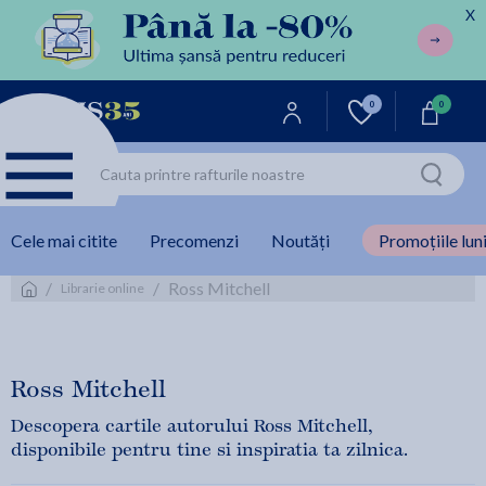
X
0
0
Cele mai citite
Precomenzi
Noutăți
Promoțiile luni
/
/
Ross Mitchell
Librarie online
Ross Mitchell
Descopera cartile autorului Ross Mitchell,
disponibile pentru tine si inspiratia ta zilnica.