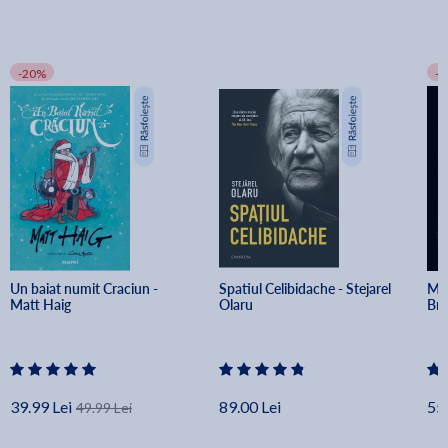
-20%
-
Un baiat numit Craciun - 
Spatiul Celibidache - Stejarel 
Min
Matt Haig
Olaru
Br
39.99 Lei
89.00 Lei
55.
49.99 Lei