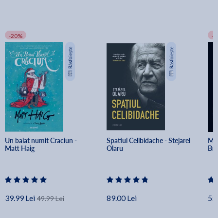
-20%
-
Un baiat numit Craciun - 
Spatiul Celibidache - Stejarel 
Min
Matt Haig
Olaru
Br
39.99 Lei
89.00 Lei
55.
49.99 Lei