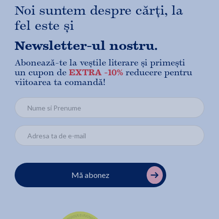
Noi suntem despre cărți, la
fel este și
Newsletter-ul nostru.
Abonează-te la veștile literare și primești
un cupon de
EXTRA -10%
reducere pentru
viitoarea ta comandă!
Mă abonez