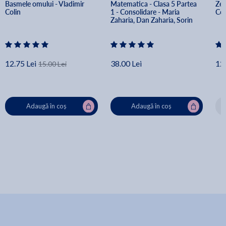
Basmele omului - Vladimir 
Matematica - Clasa 5 Partea 
Zec
Colin 
1 - Consolidare - Maria 
Col
Zaharia, Dan Zaharia, Sorin 
Peligrad
12.75 Lei
38.00 Lei
12.
15.00 Lei
Adaugă în coș
Adaugă în coș