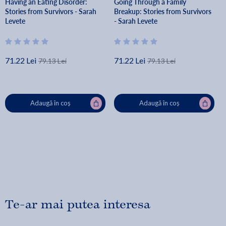
Having an Eating Disorder:
Going Through a Family
Stories from Survivors - Sarah
Breakup: Stories from Survivors
Levete
- Sarah Levete
71.22 Lei
71.22 Lei
79.13 Lei
79.13 Lei
Adaugă în coș
Adaugă în coș
Te-ar mai putea interesa