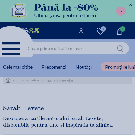
X
0
0
Cele mai citite
Precomenzi
Noutăți
Promoțiile luni
/
/
Sarah Levete
Librarie online
Sarah Levete
Descopera cartile autorului Sarah Levete,
disponibile pentru tine si inspiratia ta zilnica.