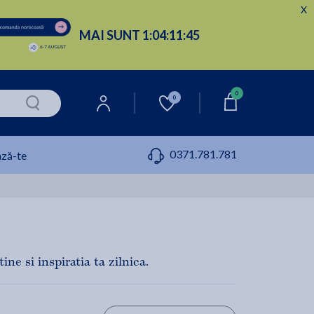
X
MAI SUNT
1:
04:
11:
44
0
0
0371.781.781
ză-te
ne si inspiratia ta zilnica.