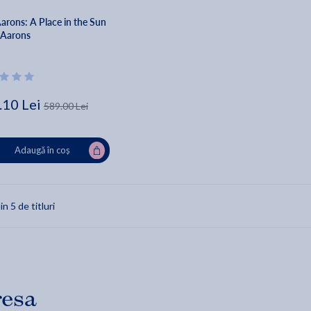
arons: A Place in the Sun
m Aarons
.10 Lei
589.00 Lei
Adaugă în coș
in 5 de titluri
resa