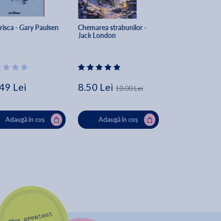
risca - Gary Paulsen
Chemarea strabunilor - 
Baltagul - Mihail 
Jack London
Sadoveanu
49 Lei
8.50 Lei
37.00 Lei
10.00 Lei
Adaugă în coș
Adaugă în coș
Adaugă în