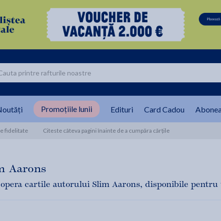
Promoțiile lunii
outăți
Edituri
Card Cadou
Abonea
 fidelitate
Citeste câteva pagini înainte de a cumpăra cărțile
m Aarons
opera cartile autorului Slim Aarons, disponibile pentru ti