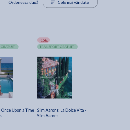
Ordoneaza după
Cele mai vândute
-10%
 GRATUIT
TRANSPORT GRATUIT
: Once Upon a Time
Slim Aarons: La Dolce Vita -
s
Slim Aarons