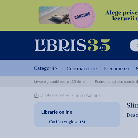
Categorii
Cele mai citite
Precomenzi
N
Livrare gratuită peste 135 de lei
Economisește cu puncte de
/
/
Slim Aarons
Librarie online
Sli
Librarie online
Desc
Carti in engleza
(5)