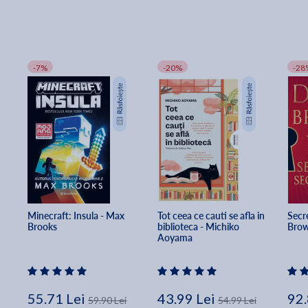
-7%
-20%
-28
Minecraft: Insula - Max 
Tot ceea ce cauti se afla in 
Secre
Brooks
biblioteca - Michiko 
Bro
Aoyama
55.71 Lei
43.99 Lei
92.
59.90 Lei
54.99 Lei