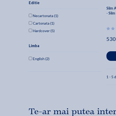
Editie
Slim A
- Sli
Necartonata (1)
Cartonata (1)
Hardcover (5)
530
Limba
English (2)
1 - 5 d
Te-ar mai putea inte