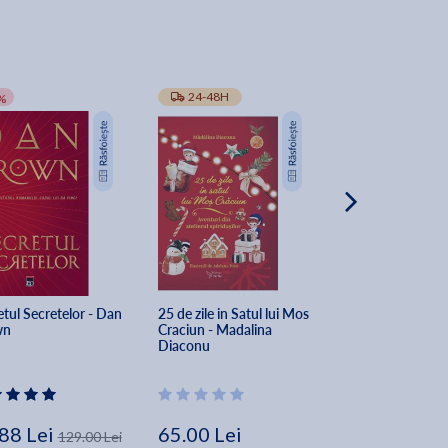
-10%
24-48H
TRANSPORT GRA
%
tul Secretelor - Dan 
25 de zile in Satul lui Mos 
The Secret of Sec
wn
Craciun - Madalina 
Dan Brown
Diaconu
88 Lei
65.00 Lei
162.00 Lei
129.00 Lei