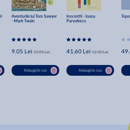
l 
Aventurile lui Tom Sawyer 
Inocentii - Ioana 
Topo
- Mark Twain
Parvulescu
9.05 Lei
41.60 Lei
49.
10.05 Lei
52.00 Lei
Adaugă în coș
Adaugă în coș