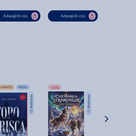
Lei
Adaugă în coș
Adaugă în coș
Adaugă în
 GRATIS
NOU
-15%