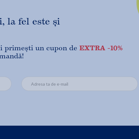
 la fel este și
EXTRA -10%
 și primești un cupon de
omandă!