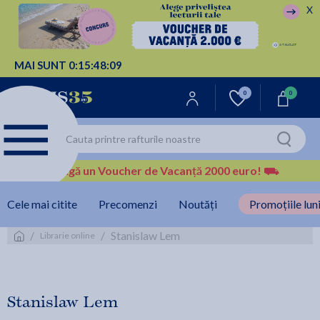
X
MAI SUNT
0:
15:
48:
08
0
0
Câștigă un Voucher de Vacanță 2000 euro!
⛟
Cele mai citite
Precomenzi
Noutăți
Promoțiile luni
/
/
Stanislaw Lem
Librarie online
Stanislaw Lem