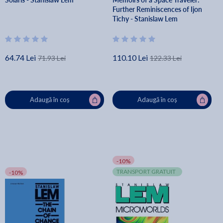
Further Reminiscences of Ijon
Tichy - Stanislaw Lem
64.74 Lei
110.10 Lei
71.93 Lei
122.33 Lei
Adaugă în coș
Adaugă în coș
-10%
TRANSPORT GRATUIT
-10%