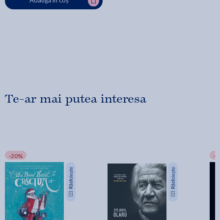
Adaugă în coș
Te-ar mai putea interesa
-20%
-