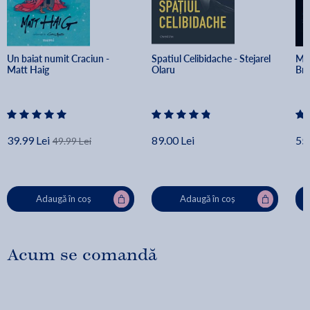
Un baiat numit Craciun - 
Spatiul Celibidache - Stejarel 
Min
Matt Haig
Olaru
Br
39.99 Lei
89.00 Lei
55.
49.99 Lei
Adaugă în coș
Adaugă în coș
Acum se comandă