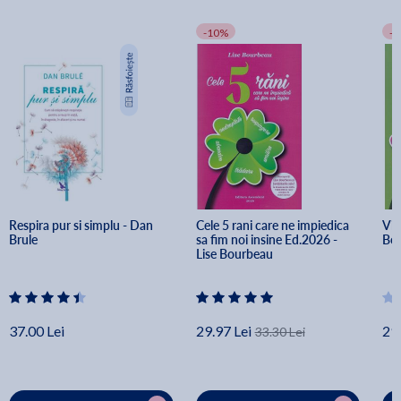
-10%
-
Respira pur si simplu - Dan 
Cele 5 rani care ne impiedica 
Vin
Brule
sa fim noi insine Ed.2026 - 
Bo
Lise Bourbeau
37.00 Lei
29.97 Lei
29.
33.30 Lei