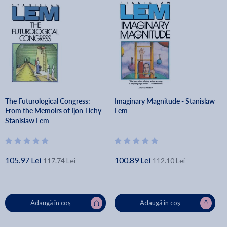
The Futurological Congress:
Imaginary Magnitude - Stanislaw
From the Memoirs of Ijon Tichy -
Lem
Stanislaw Lem
105.97 Lei
100.89 Lei
117.74 Lei
112.10 Lei
Adaugă în coș
Adaugă în coș