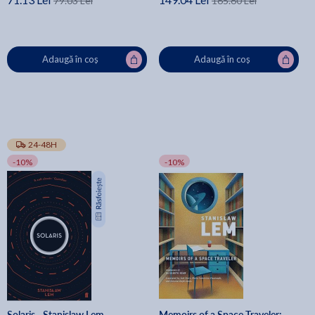
79.03 Lei
165.60 Lei
Adaugă în coș
Adaugă în coș
24-48H
-10%
-10%
Solaris - Stanislaw Lem
Memoirs of a Space Traveler: