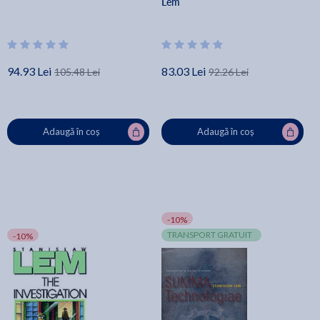
Lem
94.93 Lei
83.03 Lei
105.48 Lei
92.26 Lei
Adaugă în coș
Adaugă în coș
-10%
TRANSPORT GRATUIT
-10%