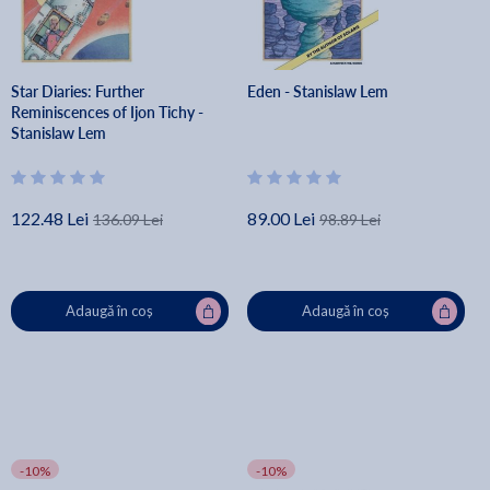
Star Diaries: Further
Eden - Stanislaw Lem
Reminiscences of Ijon Tichy -
Stanislaw Lem
122.48 Lei
89.00 Lei
136.09 Lei
98.89 Lei
Adaugă în coș
Adaugă în coș
-10%
-10%