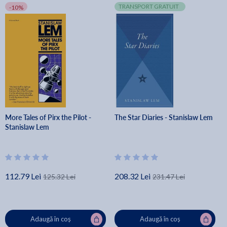
TRANSPORT GRATUIT
-10%
More Tales of Pirx the Pilot -
The Star Diaries - Stanislaw Lem
Stanislaw Lem
112.79 Lei
208.32 Lei
125.32 Lei
231.47 Lei
Adaugă în coș
Adaugă în coș