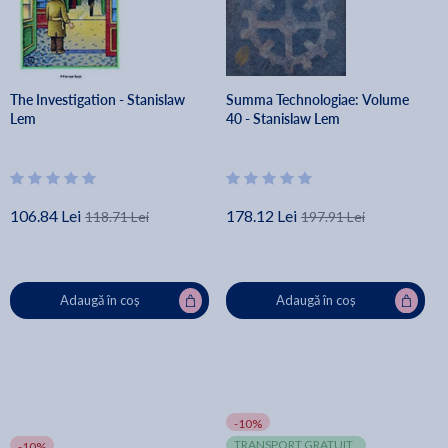
The Investigation - Stanislaw
Summa Technologiae: Volume
Lem
40 - Stanislaw Lem
106.84 Lei
178.12 Lei
118.71 Lei
197.91 Lei
Adaugă în coș
Adaugă în coș
-10%
TRANSPORT GRATUIT
-10%