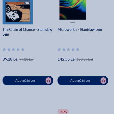
The Chain of Chance - Stanislaw
Microworlds - Stanislaw Lem
Lem
89.28 Lei
142.55 Lei
99.20 Lei
158.39 Lei
Adaugă în coș
Adaugă în coș
-10%