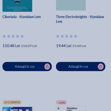
Ciberiada - Stanislaw Lem
Three Electroknights - Stanislaw
Lem
110.48 Lei
19.44 Lei
116.29 Lei
21.60 Lei
Adaugă în coș
Adaugă în coș
2+1 GRATIS
-10%