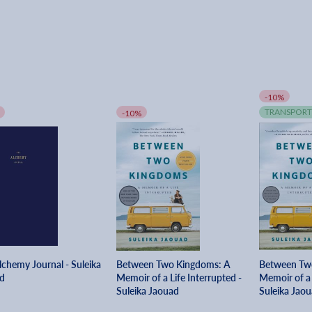
-10%
TRANSPORT
-10%
lchemy Journal - Suleika
Between Two Kingdoms: A
Between Tw
d
Memoir of a Life Interrupted -
Memoir of a 
Suleika Jaouad
Suleika Jao