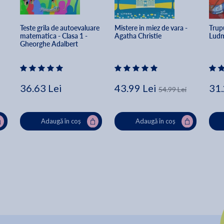
Teste grila de autoevaluare 
Mistere in miez de vara - 
Trupu
matematica - Clasa 1 - 
Agatha Christie
Ludmi
Gheorghe Adalbert 
Schneider
36.63 Lei
43.99 Lei
31.
54.99 Lei
Adaugă în coș
Adaugă în coș