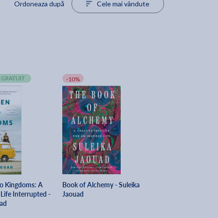
Ordoneaza după
Cele mai vândute
 GRATUIT
-10%
o Kingdoms: A
Book of Alchemy - Suleika
Life Interrupted -
Jaouad
uad