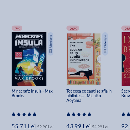
-7%
-20%
-28
Minecraft: Insula - Max 
Tot ceea ce cauti se afla in 
Secre
Brooks
biblioteca - Michiko 
Bro
Aoyama
55.71 Lei
43.99 Lei
92.
59.90 Lei
54.99 Lei