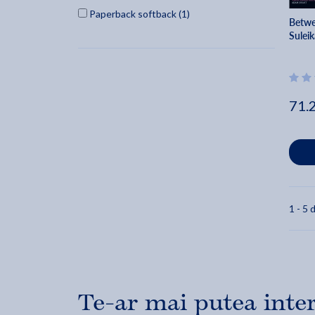
Paperback softback (1)
Betwe
Sulei
71.
1 - 5 d
Te-ar mai putea inte