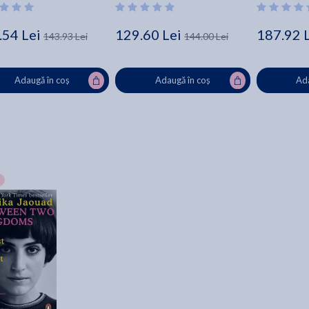
.54 Lei
129.60 Lei
187.92 
143.93 Lei
144.00 Lei
Adaugă în coș
Adaugă în coș
Ada