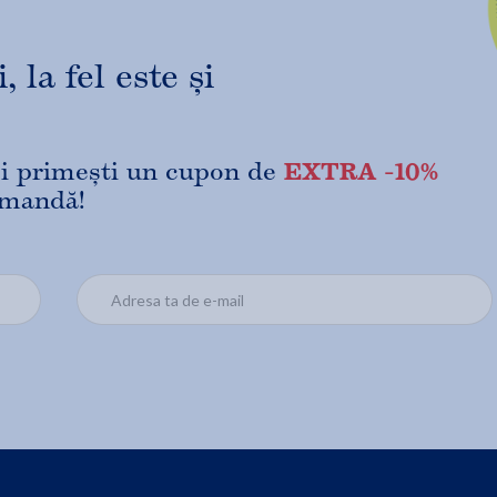
 la fel este și
EXTRA -10%
 și primești un cupon de
omandă!