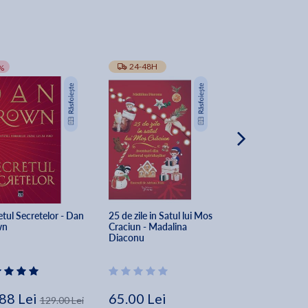
-10%
24-48H
TRANSPORT GRA
%
tul Secretelor - Dan 
25 de zile in Satul lui Mos 
The Secret of Sec
wn
Craciun - Madalina 
Dan Brown
Diaconu
88 Lei
65.00 Lei
162.00 Lei
129.00 Lei