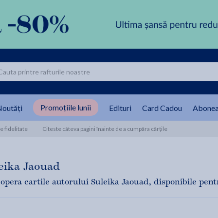
Promoțiile lunii
outăți
Edituri
Card Cadou
Abonea
 fidelitate
Citeste câteva pagini înainte de a cumpăra cărțile
eika Jaouad
opera cartile autorului Suleika Jaouad, disponibile pentru