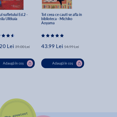
l sufletului Ed.2 - 
Tot ceea ce cauti se afla in 
Fetita careia nu-
la Ulitkaia
biblioteca - Michiko 
numele sau - Elif
Aoyama
20 Lei
43.99 Lei
40.50 Lei
39.00 Lei
54.99 Lei
45
Adaugă în coș
Adaugă în coș
Adaugă în