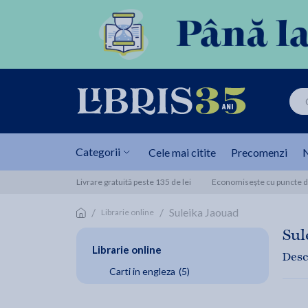
Categorii
Cele mai citite
Precomenzi
N
Livrare gratuită peste 135 de lei
Economisește cu puncte de
/
/
Suleika Jaouad
Librarie online
Sul
Librarie online
Desc
Carti in engleza
(5)