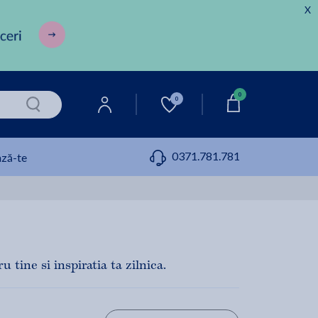
X
0
0
0371.781.781
ză-te
 tine si inspiratia ta zilnica.