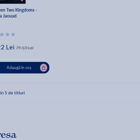
en Two Kingdoms -
ka Jaouad
22 Lei
79.13 Lei
Adaugă în coș
in 5 de titluri
resa