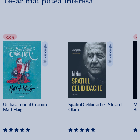
Te-ar mai putea interesa
-20%
-
Un baiat numit Craciun - 
Spatiul Celibidache - Stejarel 
Min
Matt Haig
Olaru
Br