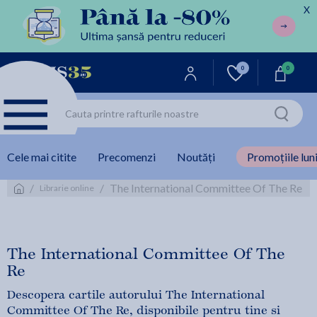
X
0
0
Cele mai citite
Precomenzi
Noutăți
Promoțiile luni
/
/
The International Committee Of The Re
Librarie online
The International Committee Of The
Re
Descopera cartile autorului The International
Committee Of The Re, disponibile pentru tine si