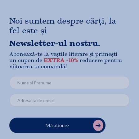
Noi suntem despre cărți, la
fel este și
Newsletter-ul nostru.
Abonează-te la veștile literare și primești
un cupon de
EXTRA -10%
reducere pentru
viitoarea ta comandă!
Mă abonez