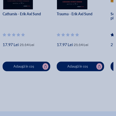
Catharsis - Erik Axl Sund
Trauma - Erik Axl Sund
Set
pli
17.97 Lei
17.97 Lei
21.
21.14 Lei
21.14 Lei
Adaugă în coș
Adaugă în coș