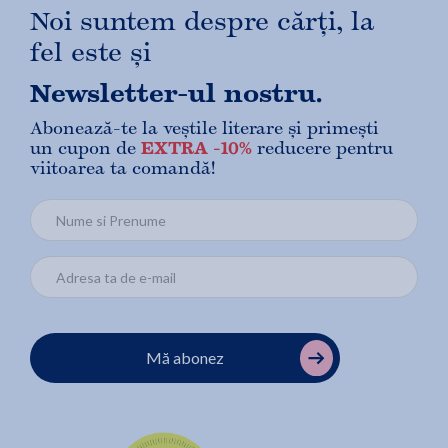
Noi suntem despre cărți, la
fel este și
Newsletter-ul nostru.
Abonează-te la veștile literare și primești
un cupon de
EXTRA -10%
reducere pentru
viitoarea ta comandă!
Mă abonez