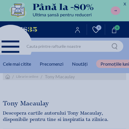
X
0
0
Cele mai citite
Precomenzi
Noutăți
Promoțiile luni
/
/
Tony Macaulay
Librarie online
Tony Macaulay
Descopera cartile autorului Tony Macaulay,
disponibile pentru tine si inspiratia ta zilnica.