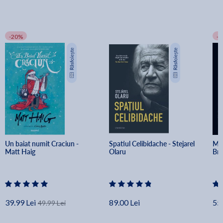
-20%
-
Un baiat numit Craciun - 
Spatiul Celibidache - Stejarel 
Min
Matt Haig
Olaru
Br
39.99 Lei
89.00 Lei
55.
49.99 Lei