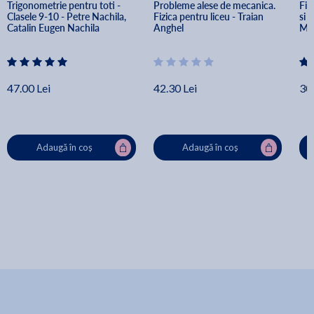
Trigonometrie pentru toti - 
Probleme alese de mecanica. 
Fiz
Clasele 9-10 - Petre Nachila, 
Fizica pentru liceu - Traian 
si 
Catalin Eugen Nachila
Anghel
Mar
Di
47.00 Lei
42.30 Lei
30.
Adaugă în coș
Adaugă în coș