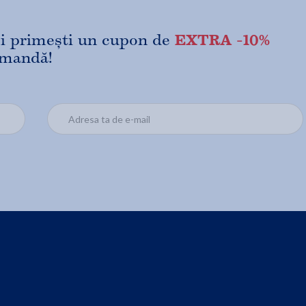
EXTRA -10%
 și primești un cupon de
omandă!