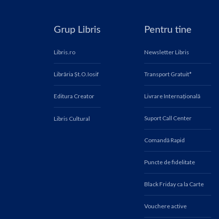
Grup Libris
Pentru tine
Libris.ro
Newsletter Libris
Librăria Șt.O.Iosif
Transport Gratuit*
Editura Creator
Livrare Internațională
Suport Call Center
Libris Cultural
Comandă Rapid
Puncte de fidelitate
Black Friday ca la Carte
Vouchere active