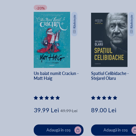
-20%
Un baiat numit Craciun - 
Spatiul Celibidache - 
Matt Haig
Stejarel Olaru
39.99 Lei
89.00 Lei
49.99 Lei
Adaugă în coș
Adaugă în coș