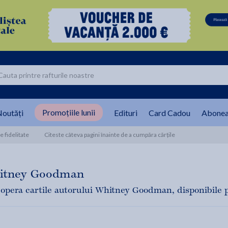
Promoțiile lunii
outăți
Edituri
Card Cadou
Abonea
 fidelitate
Citeste câteva pagini înainte de a cumpăra cărțile
itney Goodman
opera cartile autorului Whitney Goodman, disponibile pen