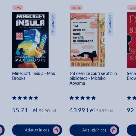
-7%
-20%
-28
Minecraft: Insula - Max 
Tot ceea ce cauti se afla in 
Secre
Brooks
biblioteca - Michiko 
Bro
Aoyama
55.71 Lei
43.99 Lei
92.
59.90 Lei
54.99 Lei
Adaugă în coș
Adaugă în coș