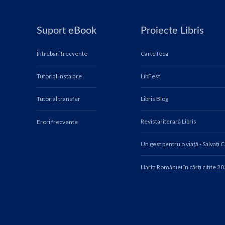
Suport eBook
Proiecte Libris
Întrebări frecvente
CarteTeca
Tutorial instalare
LibFest
Tutorial transfer
Libris Blog
Revista literară Libris
Erori frecvente
Un gest pentru o viață - Salvați 
Harta României în cărți citite 2