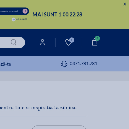
X
MAI SUNT
1:
00:
22:
27
0
0
0371.781.781
ză-te
tru tine si inspiratia ta zilnica.