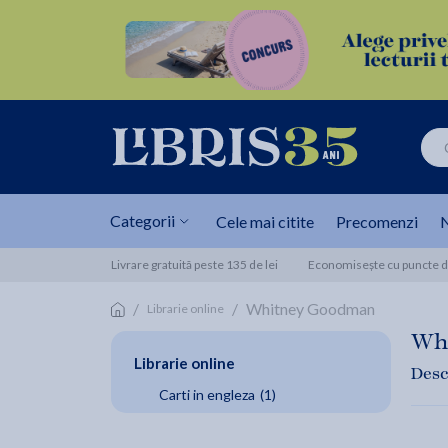
Categorii
Cele mai citite
Precomenzi
N
Livrare gratuită peste 135 de lei
Economisește cu puncte de
/
/
Whitney Goodman
Librarie online
Wh
Librarie online
Desc
Carti in engleza
(1)