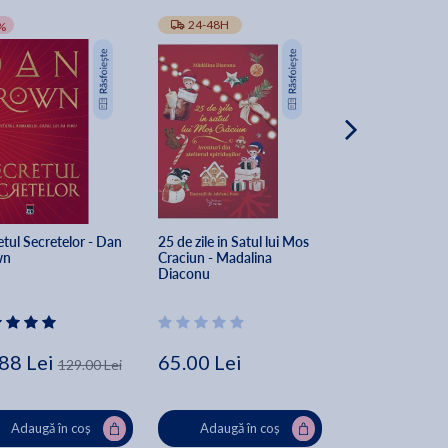
-10%
24-48H
TRANSPORT GRA
%
tul Secretelor - Dan 
25 de zile in Satul lui Mos 
The Secret of Sec
wn
Craciun - Madalina 
Dan Brown
Diaconu
88 Lei
65.00 Lei
162.00 Lei
129.00 Lei
Lei
Adaugă în coș
Adaugă în coș