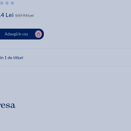
14 Lei
107.93 Lei
Adaugă în coș
in 1 de titluri
resa