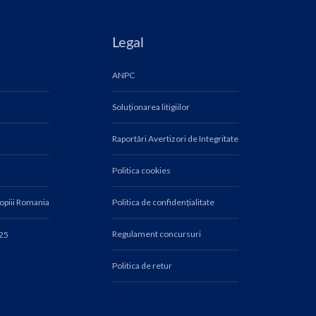
Legal
ANPC
Soluționarea litigiilor
Raportări Avertizori de Integritate
Politica cookies
Copiii Romania
Politica de confidențialitate
Regulament concursuri
025
Politica de retur
fn9