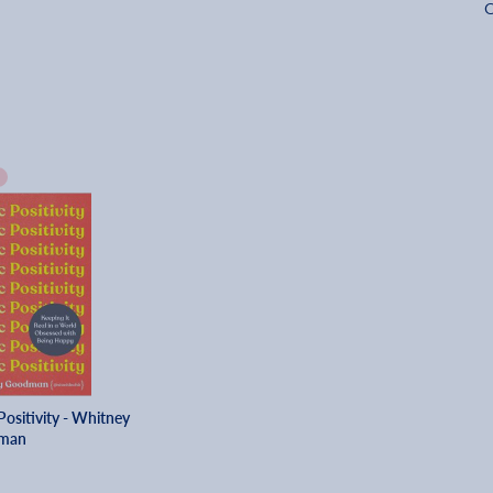
O
Positivity - Whitney
man