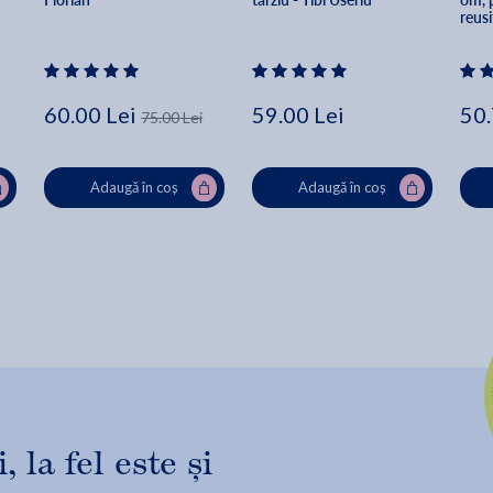
reusi
Purj
60.00 Lei
59.00 Lei
50.
75.00 Lei
Adaugă în coș
Adaugă în coș
 la fel este și