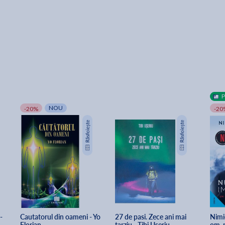
NOU
-20%
-20
- 
Cautatorul din oameni - Yo 
27 de pasi. Zece ani mai 
Nimic
Florian
tarziu - Tibi Useriu
om, p