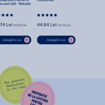
ta unei vieti - Nimsdai 
a
74 Lei
44.84 Lei
38.16 Lei
63.42 Lei
52.75 Lei
44
Adaugă în coș
Adaugă în coș
Adaugă în