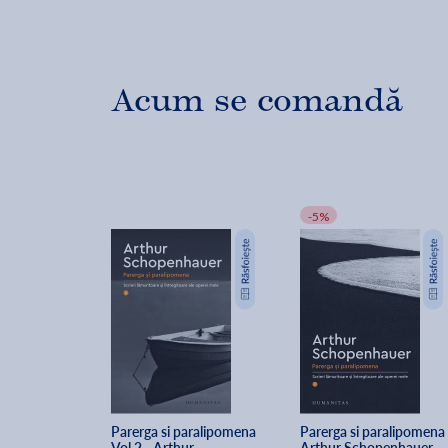
Acum se comandă
-5%
Parerga si paralipomena 
Parerga si paralipomena 
Vol.2 - Arthur 
Arthur Schopenhauer