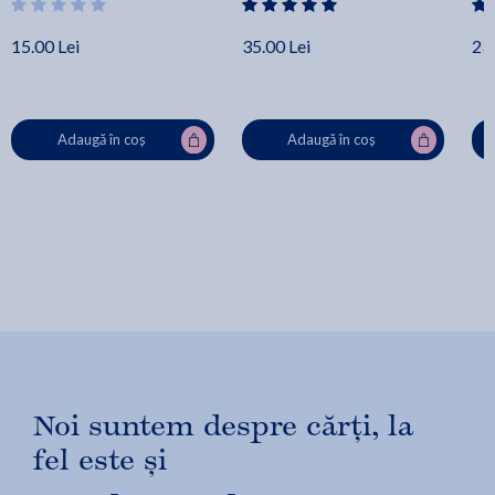
15.00 Lei
35.00 Lei
23.
Adaugă în coș
Adaugă în coș
Noi suntem despre cărți, la
fel este și