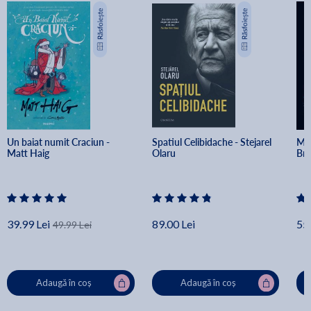
Un baiat numit Craciun - 
Spatiul Celibidache - Stejarel 
Min
Matt Haig
Olaru
Br
39.99 Lei
89.00 Lei
55.
49.99 Lei
Adaugă în coș
Adaugă în coș