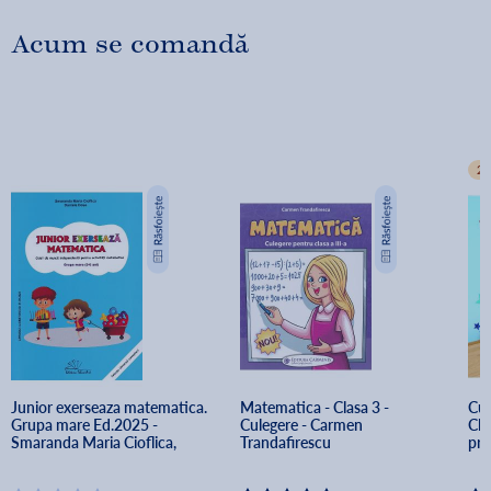
Acum se comandă
2+
Junior exerseaza matematica. 
Matematica - Clasa 3 - 
Cul
Grupa mare Ed.2025 - 
Culegere - Carmen 
Cla
Smaranda Maria Cioflica, 
Trandafirescu
pro
Daniela Dosa