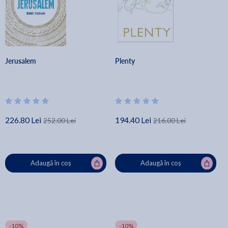
Jerusalem
Plenty
226.80 Lei
194.40 Lei
252.00 Lei
216.00 Lei
Adaugă în coș
Adaugă în coș
-10%
-10%