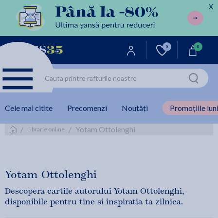
X
0
0
Cele mai citite
Precomenzi
Noutăți
Promoțiile luni
/
/
Yotam Ottolenghi
Librarie online
Yotam Ottolenghi
Descopera cartile autorului Yotam Ottolenghi,
disponibile pentru tine si inspiratia ta zilnica.