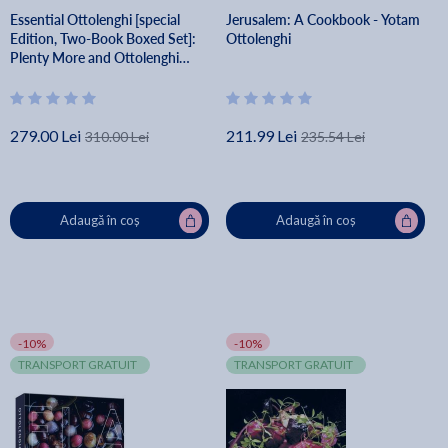
Essential Ottolenghi [special
Jerusalem: A Cookbook - Yotam
Edition, Two-Book Boxed Set]:
Ottolenghi
Plenty More and Ottolenghi
Simple - Yotam Ottolenghi
279.00 Lei
211.99 Lei
310.00 Lei
235.54 Lei
Adaugă în coș
Adaugă în coș
-10%
-10%
TRANSPORT GRATUIT
TRANSPORT GRATUIT