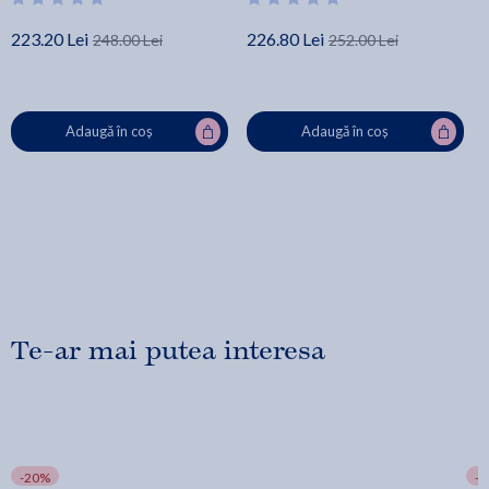
223.20 Lei
226.80 Lei
248.00 Lei
252.00 Lei
Adaugă în coș
Adaugă în coș
Te-ar mai putea interesa
-20%
-